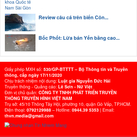
Review câu cá trên biển Côn...
Bốc Phốt: Lừa bán Yến bằng cao...
Giấy phép MXH số:
530/GP-BTTTT – Bộ Thông tin và Truyền
thông, cấp ngày 17/11/2020
Chịu trách nhiệm nội dung:
Luật gia Nguyễn Đức Hải
Truyền thông - Quảng cáo:
Lê Sơn - Nữ Việt
Đơn vị chủ quản:
CÔNG TY TNHH PHÁT TRIỂN TRUYỀN
THÔNG TRUYỀN HÌNH VIỆT NAM
Trụ sở: 45/10 Thông Tây Hội, phường 10, quận Gò Vấp, TP.HCM.
Điện thoại:
0792129988
– Hotline:
0944.39 5353
| Email:
thvn.media@gmail.com