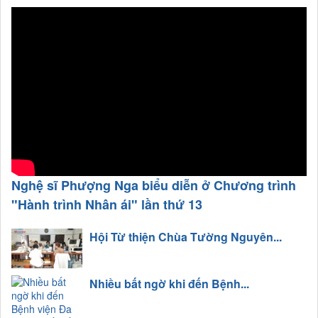
Nghệ sĩ Phượng Nga biểu diễn ở Chương trình
"Hành trình Nhân ái" lần thứ 13
Hội Từ thiện Chùa Tường Nguyên...
Nhiều bất ngờ khi đến Bệnh...