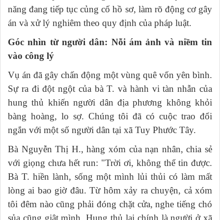
năng đang tiếp tục củng cố hồ sơ, làm rõ động cơ gây
án và xử lý nghiêm theo quy định của pháp luật.
Góc nhìn từ người dân: Nỗi ám ảnh và niềm tin
vào công lý
Vụ án đã gây chấn động một vùng quê vốn yên bình.
Sự ra đi đột ngột của bà T. và hành vi tàn nhẫn của
hung thủ khiến người dân địa phương không khỏi
bàng hoàng, lo sợ. Chúng tôi đã có cuộc trao đổi
ngắn với một số người dân tại xã Tuy Phước Tây.
Bà Nguyễn Thị H., hàng xóm của nạn nhân, chia sẻ
với giọng chưa hết run: "Trời ơi, không thể tin được.
Bà T. hiền lành, sống một mình lủi thủi có làm mất
lòng ai bao giờ đâu. Từ hôm xảy ra chuyện, cả xóm
tôi đêm nào cũng phải đóng chặt cửa, nghe tiếng chó
sủa cũng giật mình. Hung thủ lại chính là người ở xã