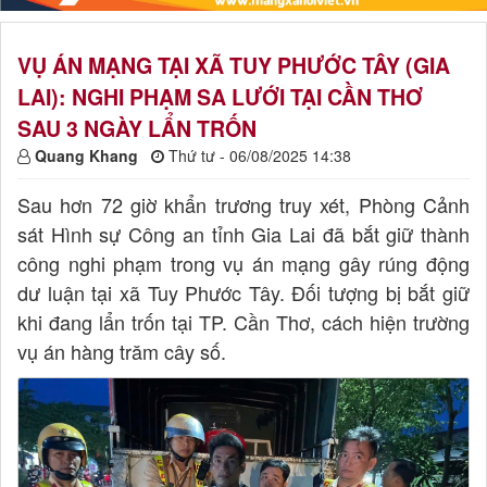
VỤ ÁN MẠNG TẠI XÃ TUY PHƯỚC TÂY (GIA
LAI): NGHI PHẠM SA LƯỚI TẠI CẦN THƠ
SAU 3 NGÀY LẨN TRỐN
Quang Khang
Thứ tư - 06/08/2025 14:38
Sau hơn 72 giờ khẩn trương truy xét, Phòng Cảnh
sát Hình sự Công an tỉnh Gia Lai đã bắt giữ thành
công nghi phạm trong vụ án mạng gây rúng động
dư luận tại xã Tuy Phước Tây. Đối tượng bị bắt giữ
khi đang lẩn trốn tại TP. Cần Thơ, cách hiện trường
vụ án hàng trăm cây số.