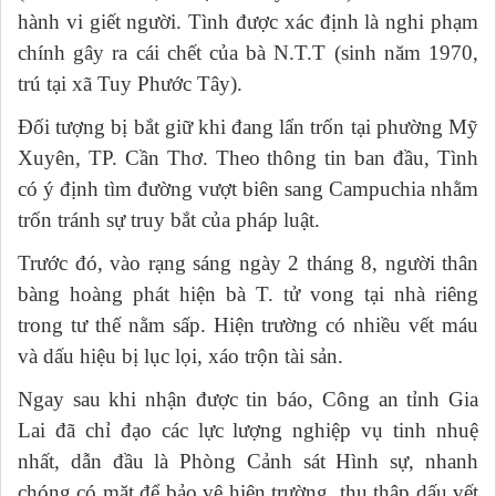
hành vi giết người. Tình được xác định là nghi phạm
chính gây ra cái chết của bà N.T.T (sinh năm 1970,
trú tại xã Tuy Phước Tây).
Đối tượng bị bắt giữ khi đang lẩn trốn tại phường Mỹ
Xuyên, TP. Cần Thơ. Theo thông tin ban đầu, Tình
có ý định tìm đường vượt biên sang Campuchia nhằm
trốn tránh sự truy bắt của pháp luật.
Trước đó, vào rạng sáng ngày 2 tháng 8, người thân
bàng hoàng phát hiện bà T. tử vong tại nhà riêng
trong tư thế nằm sấp. Hiện trường có nhiều vết máu
và dấu hiệu bị lục lọi, xáo trộn tài sản.
Ngay sau khi nhận được tin báo, Công an tỉnh Gia
Lai đã chỉ đạo các lực lượng nghiệp vụ tinh nhuệ
nhất, dẫn đầu là Phòng Cảnh sát Hình sự, nhanh
chóng có mặt để bảo vệ hiện trường, thu thập dấu vết