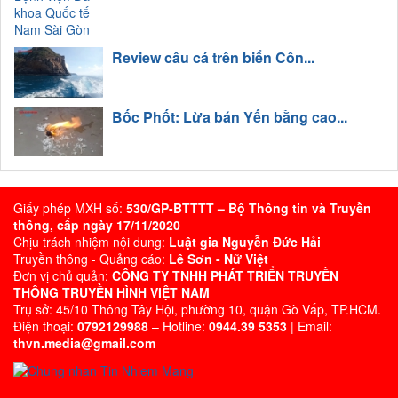
Review câu cá trên biển Côn...
Bốc Phốt: Lừa bán Yến bằng cao...
Giấy phép MXH số:
530/GP-BTTTT – Bộ Thông tin và Truyền
thông, cấp ngày 17/11/2020
Chịu trách nhiệm nội dung:
Luật gia Nguyễn Đức Hải
Truyền thông - Quảng cáo:
Lê Sơn - Nữ Việt
Đơn vị chủ quản:
CÔNG TY TNHH PHÁT TRIỂN TRUYỀN
THÔNG TRUYỀN HÌNH VIỆT NAM
Trụ sở: 45/10 Thông Tây Hội, phường 10, quận Gò Vấp, TP.HCM.
Điện thoại:
0792129988
– Hotline:
0944.39 5353
| Email:
thvn.media@gmail.com