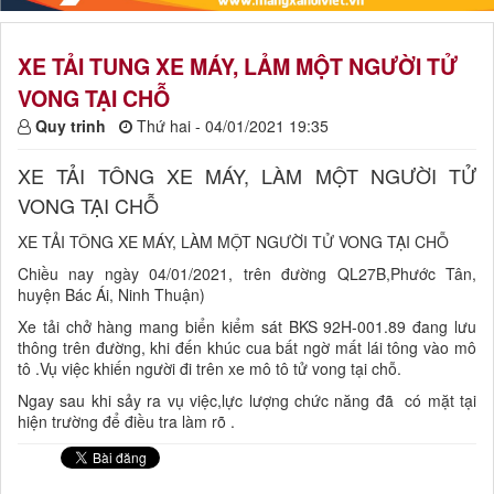
XE TẢI TUNG XE MÁY, LẢM MỘT NGƯỜI TỬ
VONG TẠI CHỖ
Quy trinh
Thứ hai - 04/01/2021 19:35
XE TẢI TÔNG XE MÁY, LÀM MỘT NGƯỜI TỬ
VONG TẠI CHỖ
XE TẢI TÔNG XE MÁY, LÀM MỘT NGƯỜI TỬ VONG TẠI CHỖ
Chiều nay ngày 04/01/2021, trên đường QL27B,Phước Tân,
huyện Bác Ái, Ninh Thuận)
Xe tải chở hàng mang biển kiểm sát BKS 92H-001.89 đang lưu
thông trên đường, khi đến khúc cua bất ngờ mất lái tông vào mô
tô .Vụ việc khiến người đi trên xe mô tô tử vong tại chỗ.
Ngay sau khi sảy ra vụ việc,lực lượng chức năng đã có mặt tại
hiện trường để điều tra làm rõ .