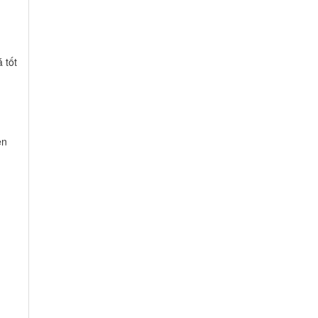
 tốt
en