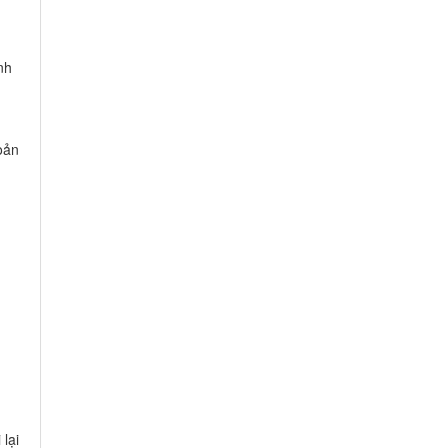
nh
oản
lại