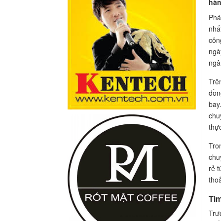
hàn
Phá
nhấ
côn
ngà
ngâ
Trê
đồn
bay
chu
thự
Tro
chu
rẻ 
thoả
Tì
Trư