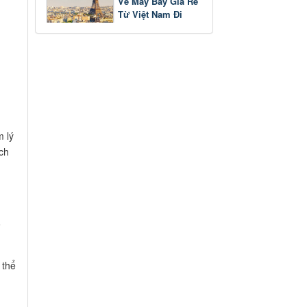
Vé Máy Bay Giá Rẻ
Từ Việt Nam Đi
Pháp
m lý
ách
o
 thể