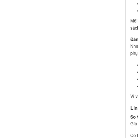
Mỗi
sác
Đán
Nhi
phụ
Vì v
Li
So 
Giá
Có 