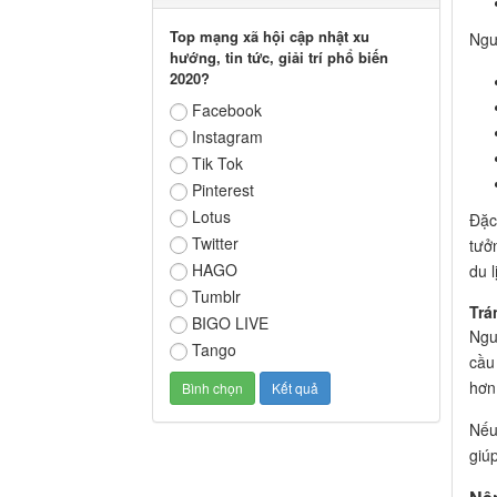
Top mạng xã hội cập nhật xu
Ngư
hướng, tin tức, giải trí phổ biến
2020?
Facebook
Instagram
Tik Tok
Pinterest
Lotus
Đặc
Twitter
tưởn
HAGO
du 
Tumblr
Trá
BIGO LIVE
Ngu
Tango
cầu
hơn
Nếu 
giúp