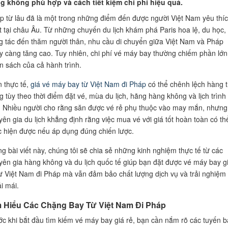
g không phù hợp và cách tiết kiệm chi phí hiệu quả.
p từ lâu đã là một trong những điểm đến được người Việt Nam yêu thí
t tại châu Âu. Từ những chuyến du lịch khám phá Paris hoa lệ, du học,
g tác đến thăm người thân, nhu cầu di chuyển giữa Việt Nam và Pháp
y càng tăng cao. Tuy nhiên, chi phí vé máy bay thường chiếm phần lớn
n sách của cả hành trình.
n thực tế,
giá vé máy bay từ Việt Nam đi Pháp
có thể chênh lệch hàng t
g tùy theo thời điểm đặt vé, mùa du lịch, hãng hàng không và lịch trình
. Nhiều người cho rằng săn được vé rẻ phụ thuộc vào may mắn, nhưng
yên gia du lịch khẳng định rằng việc mua vé với giá tốt hoàn toàn có th
c hiện được nếu áp dụng đúng chiến lược.
ng bài viết này, chúng tôi sẽ chia sẻ những kinh nghiệm thực tế từ các
yên gia hàng không và du lịch quốc tế giúp bạn đặt được vé máy bay g
từ Việt Nam đi Pháp mà vẫn đảm bảo chất lượng dịch vụ và trải nghiệm
i mái.
m Hiểu Các Chặng Bay Từ Việt Nam Đi Pháp
ớc khi bắt đầu tìm kiếm vé máy bay giá rẻ, bạn cần nắm rõ các tuyến b