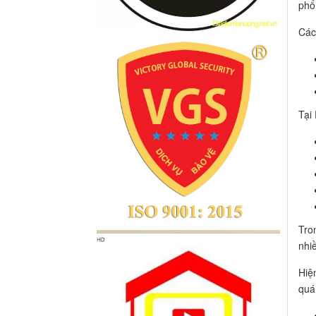
phổ
Các
Tại
Tro
nhi
Hiệ
quá