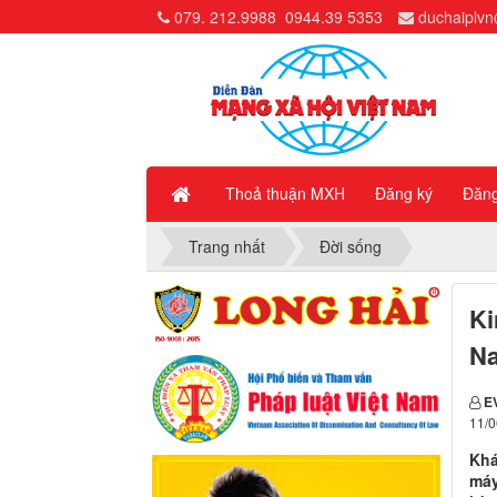
079. 212.9988
0944.39 5353
duchaiplv
Thoả thuận MXH
Đăng ký
Đăn
Trang nhất
Đời sống
Ki
Na
E
11/0
Khá
máy