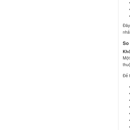
Đây
nhấ
So
Khô
Một
thu
Để 