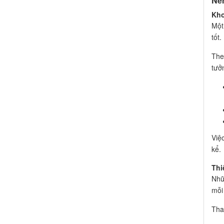
Nê
Kho
Một
tốt.
The
tưở
Việ
kể.
Thi
Nhữ
mỗi
Tha