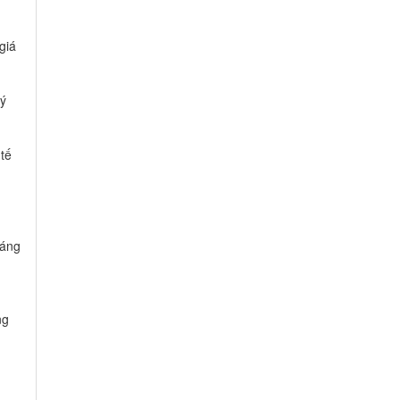
giá
lý
tế
đáng
ng