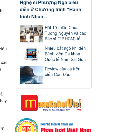
Nghệ sĩ Phượng Nga biểu
diễn ở Chương trình "Hành
ch
trình Nhân...
Hội Từ thiện Chùa
Tường Nguyên và các
Bác sĩ (TP.HCM) tổ...
Nhiều bất ngờ khi đến
riệu
Bệnh viện Đa khoa
Quốc tế Nam Sài Gòn
 các
Review câu cá trên
ể
biển Côn Đảo
iá
 bay
ay