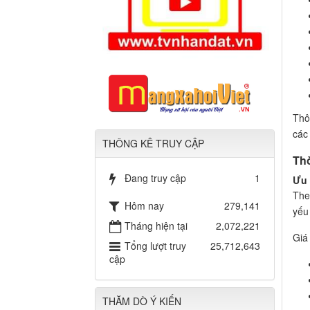
Thô
các
THÔNG KÊ TRUY CẬP
Thờ
Đang truy cập
1
Ưu 
The
Hôm nay
279,141
yếu
Tháng hiện tại
2,072,221
Giá
Tổng lượt truy
25,712,643
cập
THĂM DÒ Ý KIẾN