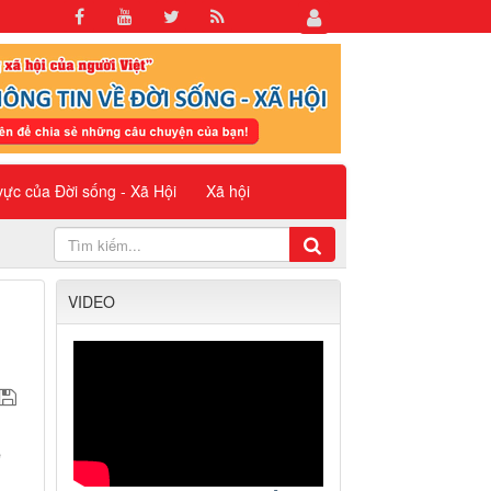
 vực của Đời sống - Xã Hội
Xã hội
VIDEO
é