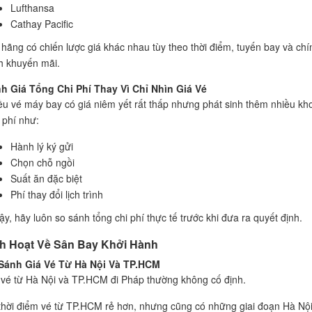
Lufthansa
Cathay Pacific
 hãng có chiến lược giá khác nhau tùy theo thời điểm, tuyến bay và chí
h khuyến mãi.
h Giá Tổng Chi Phí Thay Vì Chỉ Nhìn Giá Vé
ều vé máy bay có giá niêm yết rất thấp nhưng phát sinh thêm nhiều kh
 phí như:
Hành lý ký gửi
Chọn chỗ ngồi
Suất ăn đặc biệt
Phí thay đổi lịch trình
ậy, hãy luôn so sánh tổng chi phí thực tế trước khi đưa ra quyết định.
nh Hoạt Về Sân Bay Khởi Hành
Sánh Giá Vé Từ Hà Nội Và TP.HCM
 vé từ Hà Nội và TP.HCM đi Pháp thường không cố định.
thời điểm vé từ TP.HCM rẻ hơn, nhưng cũng có những giai đoạn Hà Nội 