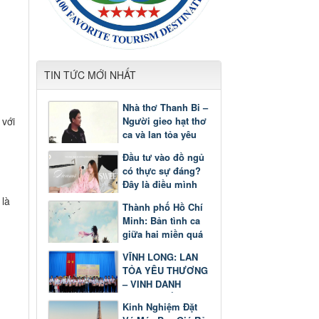
TIN TỨC MỚI NHẤT
Nhà thơ Thanh Bi –
Người gieo hạt thơ
 với
ca và lan tỏa yêu
thương
Đầu tư vào đồ ngủ
có thực sự đáng?
Đây là điều mình
nhận ra sau một
 là
Thành phố Hồ Chí
thời gian
Minh: Bản tình ca
giữa hai miền quá
khứ và tương lai
VĨNH LONG: LAN
TỎA YÊU THƯƠNG
– VINH DANH
GƯƠNG SÁNG
Kinh Nghiệm Đặt
HỌC TẬP