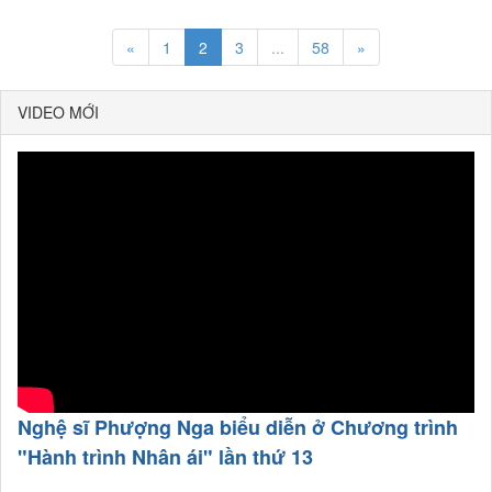
«
1
2
3
...
58
»
VIDEO MỚI
Nghệ sĩ Phượng Nga biểu diễn ở Chương trình
"Hành trình Nhân ái" lần thứ 13