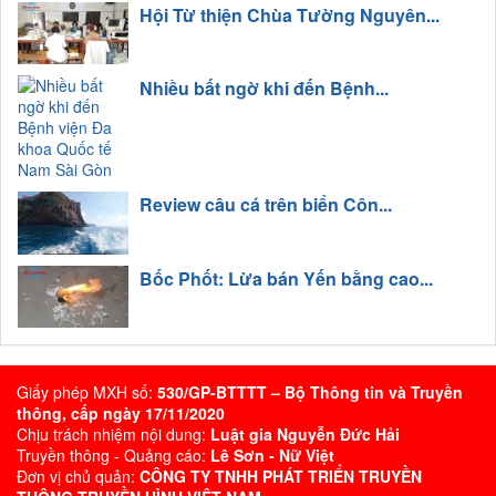
Hội Từ thiện Chùa Tường Nguyên...
Nhiều bất ngờ khi đến Bệnh...
Review câu cá trên biển Côn...
Bốc Phốt: Lừa bán Yến bằng cao...
Giấy phép MXH số:
530/GP-BTTTT – Bộ Thông tin và Truyền
thông, cấp ngày 17/11/2020
Chịu trách nhiệm nội dung:
Luật gia Nguyễn Đức Hải
Truyền thông - Quảng cáo:
Lê Sơn - Nữ Việt
Đơn vị chủ quản:
CÔNG TY TNHH PHÁT TRIỂN TRUYỀN