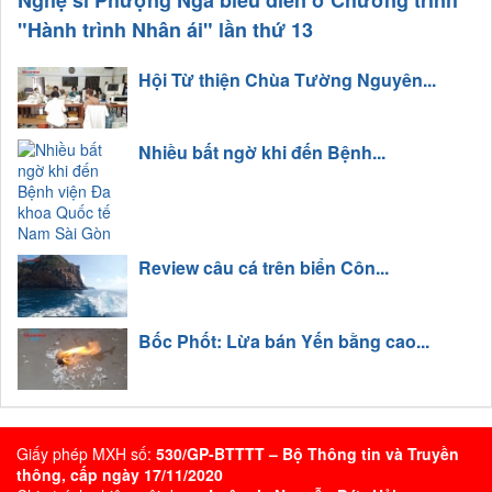
"Hành trình Nhân ái" lần thứ 13
Hội Từ thiện Chùa Tường Nguyên...
Nhiều bất ngờ khi đến Bệnh...
Review câu cá trên biển Côn...
Bốc Phốt: Lừa bán Yến bằng cao...
Giấy phép MXH số:
530/GP-BTTTT – Bộ Thông tin và Truyền
thông, cấp ngày 17/11/2020