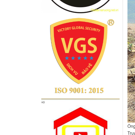
Ông
Tru