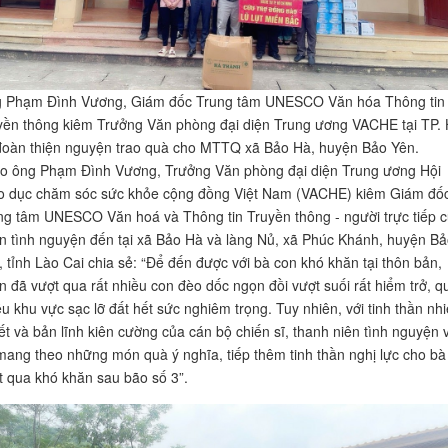
 Phạm Đình Vương, Giám đốc Trung tâm UNESCO Văn hóa Thông tin
yền thông kiêm Trưởng Văn phòng đại diện Trung ương VACHE tại TP
đoàn thiện nguyện trao quà cho MTTQ xã Bảo Hà, huyện Bảo Yên.
o ông Phạm Đình Vương, Trưởng Văn phòng đại diện Trung ương Hội
o dục chăm sóc sức khỏe cộng đồng Việt Nam (VACHE) kiêm Giám đố
ng tâm UNESCO Văn hoá và Thông tin Truyền thông - người trực tiếp 
n tình nguyện đến tại xã Bảo Hà và làng Nủ, xã Phúc Khánh, huyện B
, tỉnh Lào Cai chia sẻ: “Để đến được với bà con khó khăn tại thôn bản,
n đã vượt qua rất nhiều con đèo dốc ngọn đồi vượt suối rất hiểm trở, q
ều khu vực sạc lỡ đất hết sức nghiêm trọng. Tuy nhiên, với tinh thần nhi
ết và bản lĩnh kiên cường của cán bộ chiến sĩ, thanh niên tình nguyện 
mang theo những món quà ý nghĩa, tiếp thêm tinh thần nghị lực cho bà
t qua khó khăn sau bão số 3”.