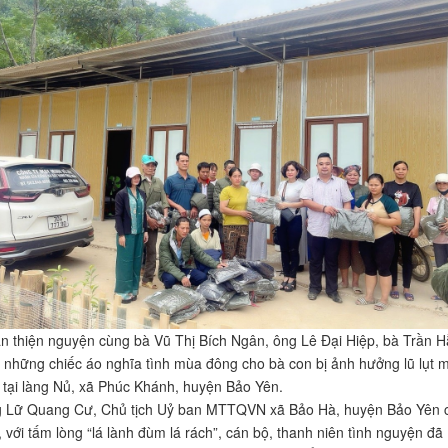
n thiện nguyện cùng bà Vũ Thị Bích Ngân, ông Lê Đại Hiệp, bà Trần 
o những chiếc áo nghĩa tình mùa đông cho bà con bị ảnh hưởng lũ lụt 
 tại làng Nủ, xã Phúc Khánh, huyện Bảo Yên.
 Lữ Quang Cư, Chủ tịch Uỷ ban MTTQVN xã Bảo Hà, huyện Bảo Yên 
, với tấm lòng “lá lành đùm lá rách”, cán bộ, thanh niên tình nguyện đã