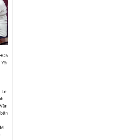
. HCM
 Yên
g Lê
nh
 Văn
 bản
g
CM
h