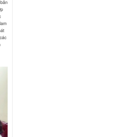
 bản
ợp
c
 Nam
hát
 các
n