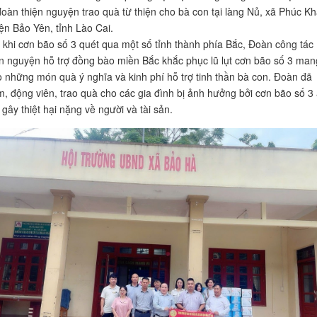
đoàn thiện nguyện trao quà từ thiện cho bà con tại làng Nủ, xã Phúc K
ện Bảo Yên, tỉnh Lào Cai.
 khi cơn bão số 3 quét qua một số tỉnh thành phía Bắc, Đoàn công tác
ện nguyện hỗ trợ đồng bào miền Bắc khắc phục lũ lụt cơn bão số 3 man
o những món quà ý nghĩa và kinh phí hỗ trợ tinh thần bà con. Đoàn đã
m, động viên, trao quà cho các gia đình bị ảnh hưởng bởi cơn bão số 3
 gây thiệt hại nặng về người và tài sản.