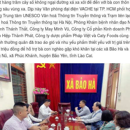
t hàng trăm cây số không ngại đường xá xa xôi để đến với bà con thôn
g sâu vùng xa. Dịp này Văn phòng đại điện VACHE tại TP. HCM phối h
g Trung tâm UNESCO Văn hoá Thông tin Truyền thông và Trạm liên lạ
 hoá Thông tin Truyền thông tại Hà Nội, Phòng Khám bệnh nhân đạo
nh Thánh Thất, Công ty May Minh Vũ, Công ty Cổ phần Kinh doanh P
ển Hiệp Thành Phát, Công ty dược phẩm Pháp Việt và Caty Foods cùng
h thường quân đã trao áo gió và nhu yếu phẩm thiết yếu với trị giá trê
 triệu đồng để hỗ trợ bà con nghèo gặp khó khăn tại các xã Bảo Hà và
g Nủ, xã Phúc Khánh, huyện Bảo Yên, tỉnh Lào Cai.