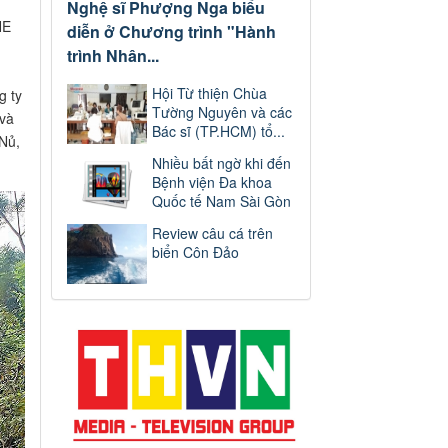
Nghệ sĩ Phượng Nga biểu
HE
diễn ở Chương trình "Hành
trình Nhân...
Hội Từ thiện Chùa
g ty
Tường Nguyên và các
 và
Bác sĩ (TP.HCM) tổ...
 Nủ,
Nhiều bất ngờ khi đến
Bệnh viện Đa khoa
Quốc tế Nam Sài Gòn
Review câu cá trên
biển Côn Đảo