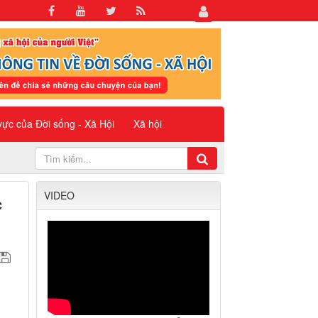
 vực của Đời sống - Xã Hội
Xã hội
VIDEO
c