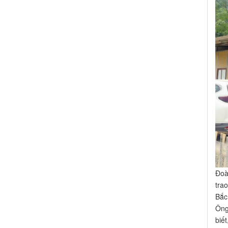
Đoà
tra
Bắc
Ông
biết