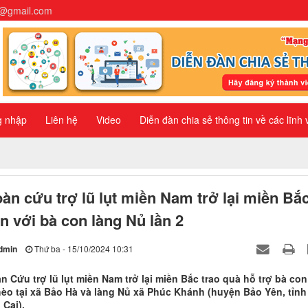
n@gmail.com
g nhập
Liên hệ
Video
Diễn đàn chia sẻ thông tin về các lĩnh
àn cứu trợ lũ lụt miền Nam trở lại miền Bắ
n với bà con làng Nủ lần 2
dmin
Thứ ba - 15/10/2024 10:31
n Cứu trợ lũ lụt miền Nam trở lại miền Bắc trao quà hỗ trợ bà con
èo tại xã Bảo Hà và làng Nủ xã Phúc Khánh (huyện Bảo Yên, tỉnh
 Cai).