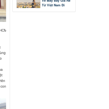
Vé Máy Bay Giá Rẻ
Từ Việt Nam Đi
Pháp
. HCM
c
cùng
ảo
ua
ệt
viên
 con