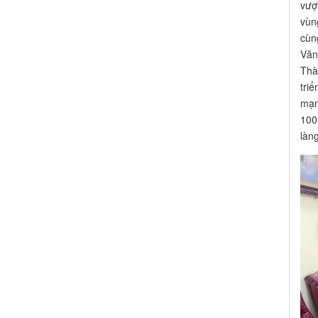
vượ
vùn
cùn
Văn
Thà
tri
mạn
100
làn