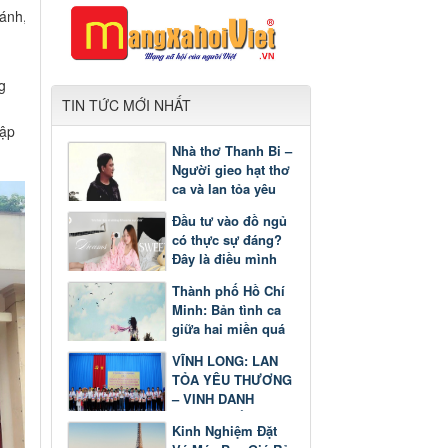
hánh,
g
TIN TỨC MỚI NHẤT
 ập
Nhà thơ Thanh Bi –
Người gieo hạt thơ
ca và lan tỏa yêu
thương
Đầu tư vào đồ ngủ
có thực sự đáng?
Đây là điều mình
nhận ra sau một
Thành phố Hồ Chí
thời gian
Minh: Bản tình ca
giữa hai miền quá
khứ và tương lai
VĨNH LONG: LAN
TỎA YÊU THƯƠNG
– VINH DANH
GƯƠNG SÁNG
Kinh Nghiệm Đặt
HỌC TẬP