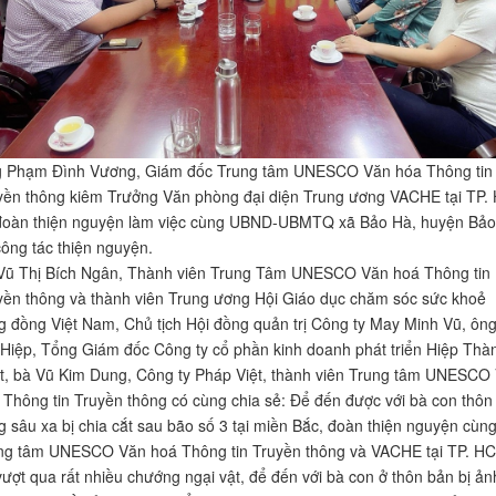
 Phạm Đình Vương, Giám đốc Trung tâm UNESCO Văn hóa Thông tin
yền thông kiêm Trưởng Văn phòng đại diện Trung ương VACHE tại TP
đoàn thiện nguyện làm việc cùng UBND-UBMTQ xã Bảo Hà, huyện Bảo
công tác thiện nguyện.
Vũ Thị Bích Ngân, Thành viên Trung Tâm UNESCO Văn hoá Thông tin
yền thông và thành viên Trung ương Hội Giáo dục chăm sóc sức khoẻ
g đồng Việt Nam, Chủ tịch Hội đồng quản trị Công ty May Minh Vũ, ôn
 Hiệp, Tổng Giám đốc Công ty cổ phần kinh doanh phát triển Hiệp Thà
t, bà Vũ Kim Dung, Công ty Pháp Việt, thành viên Trung tâm UNESCO
 Thông tin Truyền thông có cùng chia sẻ: Để đến được với bà con thôn
g sâu xa bị chia cắt sau bão số 3 tại miền Bắc, đoàn thiện nguyện cùn
ng tâm UNESCO Văn hoá Thông tin Truyền thông và VACHE tại TP. H
vượt qua rất nhiều chướng ngại vật, để đến với bà con ở thôn bản bị ản