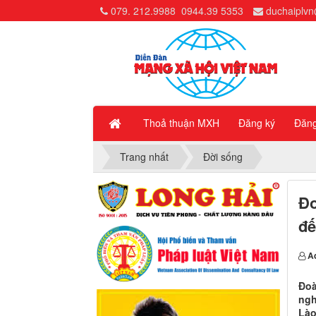
079. 212.9988
0944.39 5353
duchaiplv
Thoả thuận MXH
Đăng ký
Đăn
Trang nhất
Đời sống
Đo
đế
A
Đoà
ngh
Lào