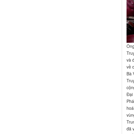
Ông
Tru
và 
về 
Bà 
Tru
cộn
Đại
Phá
hoá
vùn
Tru
đã 