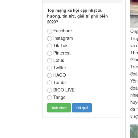
Top mạng xã hội cập nhật xu
hướng, tin tức, giải trí phổ biến
2020?
Facebook
Ông
Instagram
Tru
và 
Tik Tok
The
Pinterest
Giá
Lotus
Tru
Twitter
đoà
HAGO
Yên
Tumblr
đoà
BIGO LIVE
nhi
Tango
huy
đã 
vượ