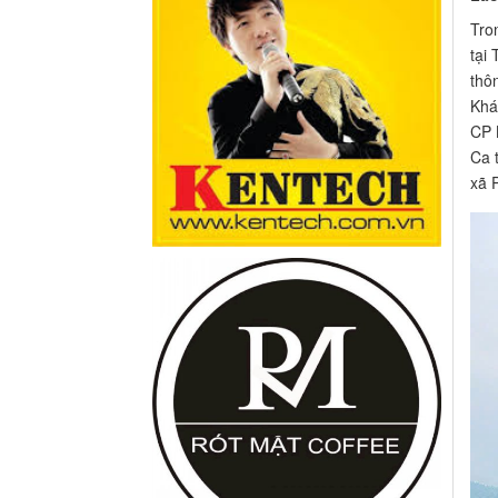
Tro
tại
thô
Khá
CP 
Ca 
xã 