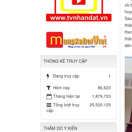
và 
huy
Sau
thi
the
thă
đến
THÔNG KÊ TRUY CẬP
Đang truy cập
1
Hôm nay
86,623
Tháng hiện tại
1,879,703
Tổng lượt truy
25,520,125
cập
THĂM DÒ Ý KIẾN