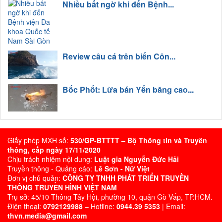
Nhiều bất ngờ khi đến Bệnh...
Review câu cá trên biển Côn...
Bốc Phốt: Lừa bán Yến bằng cao...
Giấy phép MXH số:
530/GP-BTTTT – Bộ Thông tin và Truyền
thông, cấp ngày 17/11/2020
Chịu trách nhiệm nội dung:
Luật gia Nguyễn Đức Hải
Truyền thông - Quảng cáo:
Lê Sơn - Nữ Việt
Đơn vị chủ quản:
CÔNG TY TNHH PHÁT TRIỂN TRUYỀN
THÔNG TRUYỀN HÌNH VIỆT NAM
Trụ sở: 45/10 Thông Tây Hội, phường 10, quận Gò Vấp, TP.HCM.
Điện thoại:
0792129988
– Hotline:
0944.39 5353
| Email:
thvn.media@gmail.com