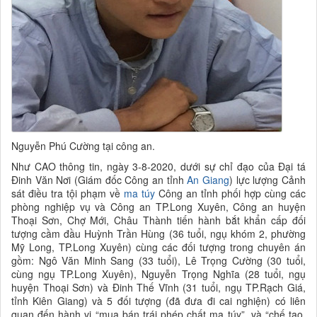
Nguyễn Phú Cường tại công an.
Như CAO thông tin, ngày 3-8-2020, dưới sự chỉ đạo của Đại tá
Đinh Văn Nơi (Giám đốc Công an tỉnh
An Giang
) lực lượng Cảnh
sát điều tra tội phạm về
ma túy
Công an tỉnh phối hợp cùng các
phòng nghiệp vụ và Công an TP.Long Xuyên, Công an huyện
Thoại Sơn, Chợ Mới, Châu Thành tiến hành bắt khẩn cấp đối
tượng cầm đầu Huỳnh Trần Hùng (36 tuổi, ngụ khóm 2, phường
Mỹ Long, TP.Long Xuyên) cùng các đối tượng trong chuyên án
gồm: Ngô Văn Minh Sang (33 tuổi), Lê Trọng Cường (30 tuổi,
cùng ngụ TP.Long Xuyên), Nguyễn Trọng Nghĩa (28 tuổi, ngụ
huyện Thoại Sơn) và Đinh Thế Vĩnh (31 tuổi, ngụ TP.Rạch Giá,
tỉnh Kiên Giang) và 5 đối tượng (đã đưa đi cai nghiện) có liên
quan đến hành vi “mua bán trái phép chất ma túy”, và “chế tạo,