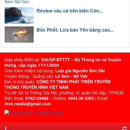
Review câu cá trên biển Côn...
Bốc Phốt: Lừa bán Yến bằng cao...
Giấy phép MXH số:
530/GP-BTTTT – Bộ Thông tin và Truyền
thông, cấp ngày 17/11/2020
Chịu trách nhiệm nội dung:
Luật gia Nguyễn Đức Hải
Truyền thông - Quảng cáo:
Lê Sơn - Nữ Việt
Đơn vị chủ quản:
CÔNG TY TNHH PHÁT TRIỂN TRUYỀN
THÔNG TRUYỀN HÌNH VIỆT NAM
Trụ sở: 45/10 Thông Tây Hội, phường 10, quận Gò Vấp, TP.HCM.
Điện thoại:
0792129988
– Hotline:
0944.39 5353
| Email:
thvn.media@gmail.com