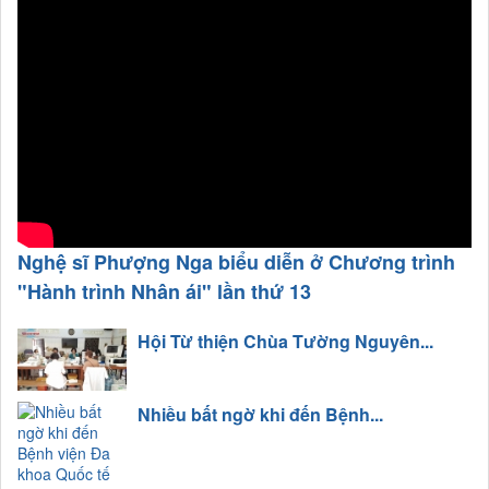
Nghệ sĩ Phượng Nga biểu diễn ở Chương trình
"Hành trình Nhân ái" lần thứ 13
Hội Từ thiện Chùa Tường Nguyên...
Nhiều bất ngờ khi đến Bệnh...