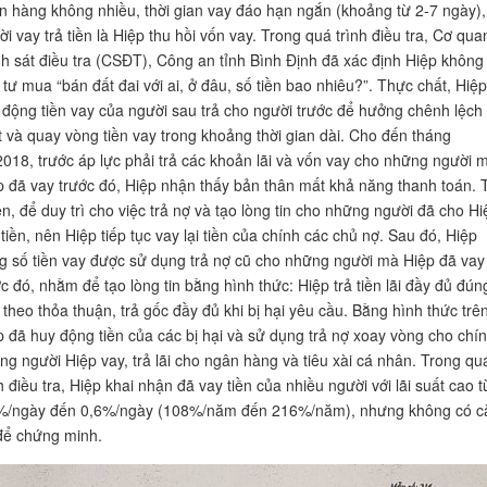
n hàng không nhiều, thời gian vay đáo hạn ngắn (khoảng từ 2-7 ngày), 
i vay trả tiền là Hiệp thu hồi vốn vay. Trong quá trình điều tra, Cơ qua
h sát điều tra (CSĐT), Công an tỉnh Bình Định đã xác định Hiệp không
 tư mua “bán đất đai với ai, ở đâu, số tiền bao nhiêu?”. Thực chất, Hiệp
 động tiền vay của người sau trả cho người trước để hưởng chênh lệch 
t và quay vòng tiền vay trong khoảng thời gian dài. Cho đến tháng
2018, trước áp lực phải trả các khoản lãi và vốn vay cho những người 
p đã vay trước đó, Hiệp nhận thấy bản thân mất khả năng thanh toán. 
ên, để duy trì cho việc trả nợ và tạo lòng tin cho những người đã cho Hi
tiền, nên Hiệp tiếp tục vay lại tiền của chính các chủ nợ. Sau đó, Hiệp
g số tiền vay được sử dụng trả nợ cũ cho những người mà Hiệp đã vay
ớc đó, nhằm để tạo lòng tin bằng hình thức: Hiệp trả tiền lãi đầy đủ đún
 theo thỏa thuận, trả gốc đầy đủ khi bị hại yêu cầu. Bằng hình thức trên
p đã huy động tiền của các bị hại và sử dụng trả nợ xoay vòng cho chí
ng người Hiệp vay, trả lãi cho ngân hàng và tiêu xài cá nhân. Trong qu
h điều tra, Hiệp khai nhận đã vay tiền của nhiều người với lãi suất cao t
%/ngày đến 0,6%/ngày (108%/năm đến 216%/năm), nhưng không có c
để chứng minh.