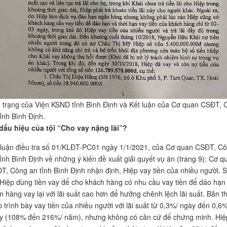
 trạng của Viện KSND tỉnh Bình Định và Kết luận của Cơ quan CSĐT, 
tỉnh Bình Định.
dấu hiệu của tội “Cho vay nặng lãi”?
 luận điều tra số 01/KLĐT-PC01 ngày 1/1/2021, của Cơ quan CSĐT, C
tỉnh Bình Định về những ý kiến đề xuất giải quyết vụ án (trang 9): Cơ q
T, Công an tỉnh Bình Định nhận định, Hiệp vay tiền của nhiều người. 
 Hiệp dùng tiền vay để cho khách hàng có nhu cầu vay tiền để dáo hạn
n hàng vay lại với lãi suất cao hơn để hưởng chênh lệch lãi suất. Bản t
p trình bày vay tiền của nhiều người với lãi suất từ 0,3%/ ngày đến 0,6%
y (108% đến 216%/ năm), nhưng không có căn cứ để chứng minh. Hiệ