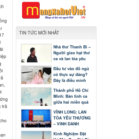
ch
Bồng
u
TIN TỨC MỚI NHẤT
17
i
Nhà thơ Thanh Bi –
ãi
Người gieo hạt thơ
Hiệp
ca và lan tỏa yêu
g
thương
Đầu tư vào đồ ngủ
ỏi
có thực sự đáng?
rả
Đây là điều mình
an,
nhận ra sau một
Thành phố Hồ Chí
i
thời gian
Minh: Bản tình ca
hững
giữa hai miền quá
 trả
khứ và tương lai
VĨNH LONG: LAN
i
TỎA YÊU THƯƠNG
 cho
– VINH DANH
a
GƯƠNG SÁNG
Kinh Nghiệm Đặt
hạn
HỌC TẬP