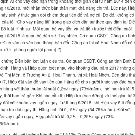
 dịch vụ cho vay đáo hạn trong khoảng thời gian dài từ năm 2014 đến 
ng 10/2018, mới nhận thức bản thân mất khả năng chi trả. Lúc này, Hiệ
 nảy sinh ý thức gian dối chiếm đoạt tiền để trả nợ cũ. Do đó, không có
 của tội “Cho vay nặng lãi” trong giao dịch dân sự theo quy định tại Đi
Bộ luật Hình sự. Mối quan hệ vay tiền và trả tiền trước thời điểm cuối
ng 10/2018 là quan hệ dân sự. Tuy nhiên, Cơ quan CSĐT, Công an tỉn
h Định vẫn có văn bản thông báo đến Công an thị xã Hoài Nhơn để có 
p xử lí, phòng ngừa tội phạm(!?).
 chứng Biên bản kết luận điều tra, Cơ quan CSĐT, Công an tỉnh Bình 
 định: Hằng và Hiệp quen biết nhau vào khoảng đầu năm 2017 thông 
Võ Thị Mến, ở Trường An 2, Hoài Thanh, thị xã Hoài Nhơn. Đến đầu th
017, Hiệp đặt vấn đề vay tiền của Hằng để cho người khác vay đáo hạn
n hàng với thỏa thuận lãi suất 0,2%/ ngày (73%/năm), thời hạn trả lãi 5
, thời hạn trả gốc: Khi nào cần thì Hiệp trả (bạc đứng) và thời gian từ 
y đối với khoản vay ngắn ngày. Từ tháng 9/2018, khi Hiệp vay 5 tỉ đồng
i hạn trả dài ngày thì Hằng tính lãi 0,15%/ngày (54,75%/năm). Đối với
ản vay ngắn ngày, Hiệp phải trả lãi 0,2% - 0,25%/ngày (73% -
25%/năm).
ng tự, đối với trường hợp “bị hại” Lê Văn Trang: Cũng qua sự giới thiệu