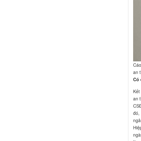
Cáo
an 
Có 
Kết
an 
CSĐ
đó,
ngâ
Hiệ
ngà