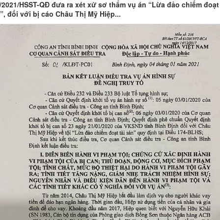
/2021/HSST-QĐ đưa ra xét xử sơ thẩm vụ án “Lừa đảo chiếm đoạt 
”, đối với bị cáo Châu Thị Mỹ Hiệp...