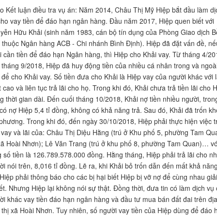
o Kết luận điều tra vụ án: Năm 2014, Châu Thị Mỹ Hiệp bắt đầu làm dị
cho vay tiền để đáo hạn ngân hàng. Đầu năm 2017, Hiệp quen biết với
yễn Hữu Khải (sinh năm 1983, cán bộ tín dụng của Phòng Giao dịch 
 thuộc Ngân hàng ACB - Chi nhánh Bình Định). Hiệp đã đặt vấn đề, nế
i cần tiền để đáo hạn Ngân hàng, thì Hiệp cho Khải vay. Từ tháng 4/20
 tháng 9/2018, Hiệp đã huy động tiền của nhiều cá nhân trong và ngoà
h để cho Khải vay. Số tiền đưa cho Khải là Hiệp vay của người khác với l
 cao và liên tục trả lãi cho họ. Trong khi đó, Khải chưa trả tiền lãi cho 
ng thời gian dài. Đến cuối tháng 10/2018, Khải nợ tiền nhiều người, tron
 có nợ Hiệp 5,4 tỉ đồng, không có khả năng trả. Sau đó, Khải đã trốn kh
 phương. Trong khi đó, đến ngày 30/10/2018, Hiệp phải thực hiện việc t
n vay và lãi của: Châu Thị Diệu Hằng (trú ở Khu phố 5, phường Tam Qu
 xã Hoài Nhơn); Lê Văn Trang (trú ở khu phố 8, phường Tam Quan)… vớ
g số tiền là 126.789.578.000 đồng. Hằng tháng, Hiệp phải trả lãi cho n
ời nói trên, 8,016 tỉ đồng. Lẽ ra, khi Khải bỏ trốn dẫn đến mất khả năng
 Hiệp phải thông báo cho các bị hại biết Hiệp bị vỡ nợ để cùng nhau giả
ết. Nhưng Hiệp lại không nói sự thật. Đồng thời, đưa tin có làm dịch vụ
ời khác vay tiền đáo hạn ngân hàng và đầu tư mua bán đất đai trên đị
 thị xã Hoài Nhơn. Tuy nhiên, số người vay tiền của Hiệp dùng để đáo 