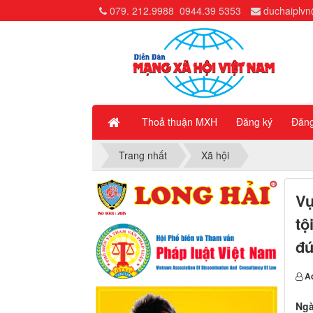
079. 212.9988
0944.39 5353
duchaiplv
Thoả thuận MXH
Đăng ký
Đăn
Trang nhất
Xã hội
Vụ
tộ
đú
A
Ngà