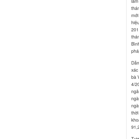
làm
thá
mới
hiệu
201 
thá
Bìn
phá
Dẫn
xác
bà 
4/2
ngâ
ngày
ngà
thờ
kho
91,
Tươ