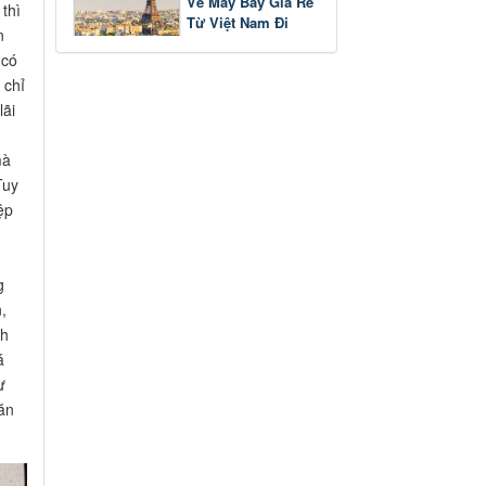
Vé Máy Bay Giá Rẻ
thì
Từ Việt Nam Đi
n
Pháp
 có
 chỉ
lãi
mà
Tuy
ệp
g
,
nh
á
ừ
ăn