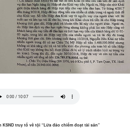
n KSND truy tố về tội “Lừa đảo chiếm đoạt tài sản”