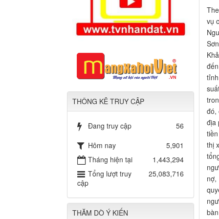
The
vụ 
Ngu
Sơn
Khả
đến
tỉn
suất
tro
THÔNG KÊ TRUY CẬP
đó,
địa
Đang truy cập
56
tiề
thị
Hôm nay
5,901
tổn
Tháng hiện tại
1,443,294
ngư
Tổng lượt truy
25,083,716
nợ,
cập
quy
ngư
bàn
THĂM DÒ Ý KIẾN