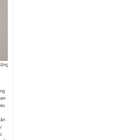
Công
ông
uan
Sau
hân
/
p