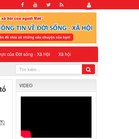
 vực của Đời sống - Xã Hội
Xã hội
VIDEO
tố