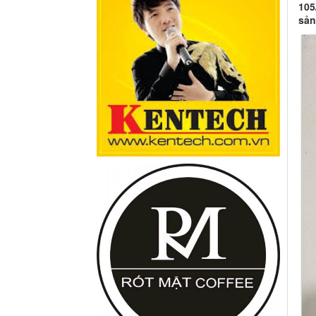
105
sản