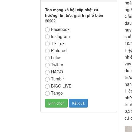
ngâ
ngườ
Top mạng xã hội cập nhật xu
hướng, tin tức, giải trí phổ biến
Cản
2020?
đầu
Facebook
huy
Instagram
suấ
Tik Tok
10/
Hiệ
Pinterest
nhi
Lotus
vay 
Twitter
dùn
HAGO
trư
Tumblr
hạn
BIGO LIVE
Hiệ
Tango
nhữ
trìn
0,3
cứ 