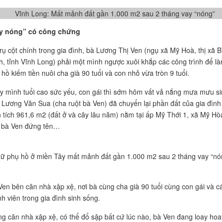
y nóng” có công chứng
trụ cột chính trong gia đình, bà Lương Thị Ven (ngụ xã Mỹ Hoà, thị xã B
h, tỉnh Vĩnh Long) phải một mình ngược xuôi khắp các công trình để l
 hồ kiếm tiền nuôi cha già 90 tuổi và con nhỏ vừa tròn 9 tuổi.
y mình tuổi cao sức yếu, con gái thì sớm hôm vất vả nắng mưa mưu si
 Lương Văn Sua (cha ruột bà Ven) đã chuyển lại phần đất của gia đình
n tích 961,6 m2 (đất ở và cây lâu năm) nằm tại ấp Mỹ Thới 1, xã Mỹ Hò
 bà Ven đứng tên…
Ven bên căn nhà xập xệ, nơi bà cùng cha già 90 tuổi cùng con gái và c
nh viên trong gia đình sinh sống.
ng căn nhà xập xệ, có thể đổ sập bất cứ lúc nào, bà Ven đang loay hoa