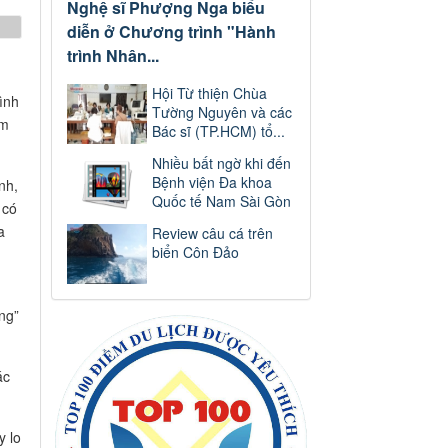
Nghệ sĩ Phượng Nga biểu
diễn ở Chương trình "Hành
trình Nhân...
Hội Từ thiện Chùa
ình
Tường Nguyên và các
àm
Bác sĩ (TP.HCM) tổ...
Nhiều bất ngờ khi đến
Bệnh viện Đa khoa
nh,
Quốc tế Nam Sài Gòn
 có
a
Review câu cá trên
biển Côn Đảo
ác
y lo