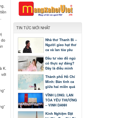
ng,
tiền
.
TIN TỨC MỚI NHẤT
hị
Nhà thơ Thanh Bi –
 do
Người gieo hạt thơ
án
ca và lan tỏa yêu
thương
Đầu tư vào đồ ngủ
có thực sự đáng?
Đây là điều mình
à K.
nhận ra sau một
 với
Thành phố Hồ Chí
thời gian
Minh: Bản tình ca
giữa hai miền quá
khứ và tương lai
VĨNH LONG: LAN
TỎA YÊU THƯƠNG
– VINH DANH
GƯƠNG SÁNG
Kinh Nghiệm Đặt
HỌC TẬP