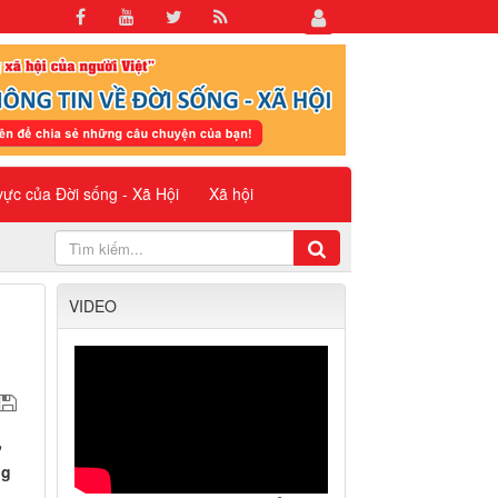
 vực của Đời sống - Xã Hội
Xã hội
VIDEO
ở
ng