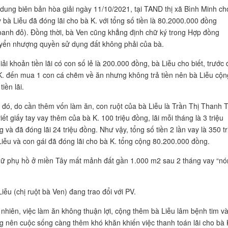
 dung biên bản hòa giải ngày 11/10/2021, tại TAND thị xã Bình Minh ch
y bà Liễu đã đóng lãi cho bà K. với tổng số tiền là 80.2000.000 đồng
oanh đỏ). Đồng thời, bà Ven cũng khẳng định chữ ký trong Hợp đồng
yển nhượng quyền sử dụng đất không phải của bà.
iải khoản tiền lãi có con số lẻ là 200.000 đồng, bà Liễu cho biết, trước 
K. đến mua 1 con cá chẽm về ăn nhưng không trả tiền nên bà Liễu cộn
tiền lãi.
 đó, do cần thêm vốn làm ăn, con ruột của bà Liễu là Trần Thị Thanh 
iết giấy tay vay thêm của bà K. 100 triệu đồng, lãi mỗi tháng là 3 triệu
 và đã đóng lãi 24 triệu đồng. Như vậy, tổng số tiền 2 lần vay là 350 tr
Liễu và con gái đã đóng lãi cho bà K. tổng cộng 80.200.000 đồng.
iễu (chị ruột bà Ven) đang trao đổi với PV.
 nhiên, việc làm ăn không thuận lợi, cộng thêm bà Liễu lâm bệnh tim v
g nên cuộc sống càng thêm khó khăn khiến việc thanh toán lãi cho bà 