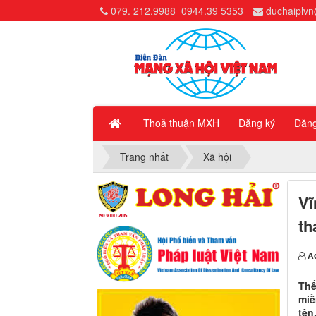
079. 212.9988
0944.39 5353
duchaiplv
Thoả thuận MXH
Đăng ký
Đăn
Trang nhất
Xã hội
Vĩ
th
A
Thế
miề
tên