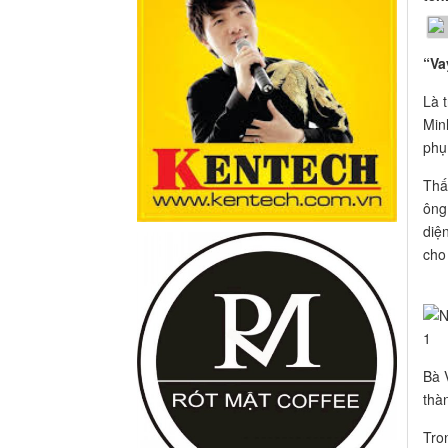
“Va
Là 
Min
phụ
Thấ
ông
diệ
cho
Bà 
thà
Tro