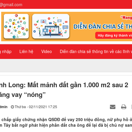
n@gmail.com
g nhập
Liên hệ
Video
Diễn đàn chia sẻ thông tin về các lĩnh
nh Long: Mất mảnh đất gần 1.000 m2 sau 2
áng vay “nóng”
dmin
Thứ ba - 02/11/2021 17:25
 chấp giấy chứng nhận QSDĐ để vay 250 triệu đồng, nữ phụ hồ 
n Tây bất ngờ phát hiện phần đất cha ông để lại đã bị chủ nợ sa
.