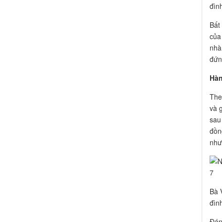
đình
Bất
của
nhà
đứn
Hàn
The
và 
sau 
đồn
như
Bà 
đìn
Đán