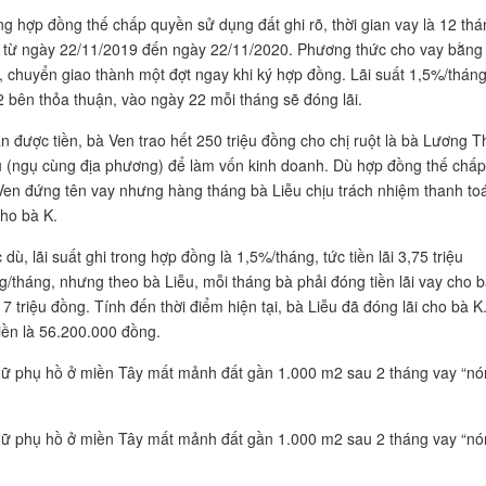
ng hợp đồng thế chấp quyền sử dụng đất ghi rõ, thời gian vay là 12 thá
h từ ngày 22/11/2019 đến ngày 22/11/2020. Phương thức cho vay bằng 
, chuyển giao thành một đợt ngay khi ký hợp đồng. Lãi suất 1,5%/tháng
2 bên thỏa thuận, vào ngày 22 mỗi tháng sẽ đóng lãi.
n được tiền, bà Ven trao hết 250 triệu đồng cho chị ruột là bà Lương T
u (ngụ cùng địa phương) để làm vốn kinh doanh. Dù hợp đồng thế chấp
Ven đứng tên vay nhưng hàng tháng bà Liễu chịu trách nhiệm thanh to
cho bà K.
dù, lãi suất ghi trong hợp đồng là 1,5%/tháng, tức tiền lãi 3,75 triệu
g/tháng, nhưng theo bà Liễu, mỗi tháng bà phải đóng tiền lãi vay cho b
7 triệu đồng. Tính đến thời điểm hiện tại, bà Liễu đã đóng lãi cho bà K.
tiền là 56.200.000 đồng.