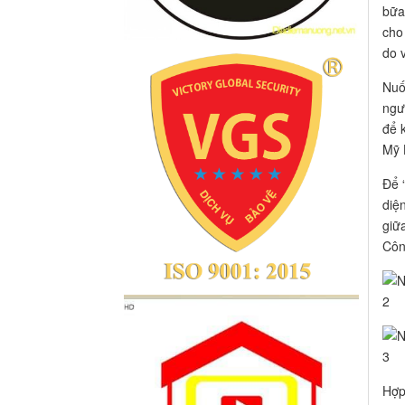
bữa
cho
do 
Nuố
ngư
để 
Mỹ 
Để 
diệ
giữ
Côn
Hợp