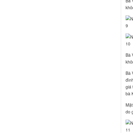
Bà 
khô
Bà 
khô
Bà 
đìn
giá
bà K
Mặt
do 