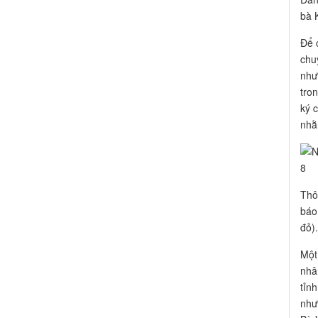
bà 
Để 
chu
như
tro
ký 
nhằ
Thô
báo
đỏ).
Một
nhâ
tỉn
như