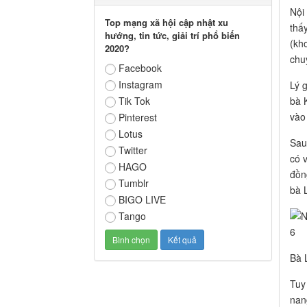
Nội
Top mạng xã hội cập nhật xu
thấ
hướng, tin tức, giải trí phổ biến
(kh
2020?
chu
Facebook
Instagram
Lý g
bà 
Tik Tok
vào 
Pinterest
Lotus
Sau
Twitter
có v
HAGO
đồng
Tumblr
bà 
BIGO LIVE
Tango
Bà L
Tuy
nan