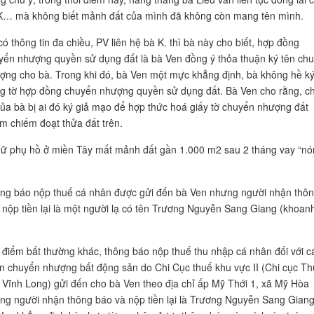
K… mà không biết mảnh đất của mình đã không còn mang tên mình.
có thông tin đa chiều, PV liên hệ bà K. thì bà này cho biết, hợp đồng
yển nhượng quyền sử dụng đất là bà Ven đồng ý thỏa thuận ký tên ch
ợng cho bà. Trong khi đó, bà Ven một mực khẳng định, bà không hề ký
ng tờ hợp đồng chuyển nhượng quyền sử dụng đất. Bà Ven cho rằng, c
của bà bị ai đó ký giả mạo để hợp thức hoá giấy tờ chuyển nhượng đất
m chiếm đoạt thửa đất trên.
ng báo nộp thuế cá nhân được gửi đến bà Ven nhưng người nhận thô
 nộp tiền lại là một người lạ có tên Trương Nguyễn Sang Giang (khoan
 điểm bất thường khác, thông báo nộp thuế thu nhập cá nhân đối với c
n chuyển nhượng bất động sản do Chi Cục thuế khu vực II (Chi cục T
h Vĩnh Long) gửi đến cho bà Ven theo địa chỉ ấp Mỹ Thới 1, xã Mỹ Hòa
ng người nhận thông báo và nộp tiền lại là Trương Nguyễn Sang Giang