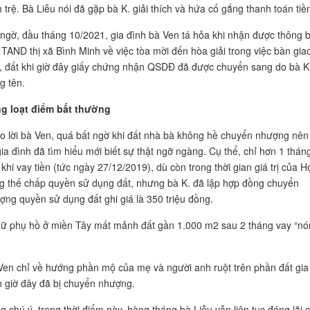
 trệ. Bà Liễu nói đã gặp bà K. giải thích và hứa cố gắng thanh toán tiền
 ngờ, đầu tháng 10/2021, gia đình bà Ven tá hỏa khi nhận được thông 
 TAND thị xã Bình Minh về việc tòa mời đến hòa giải trong việc bàn gia
, đất khi giờ đây giấy chứng nhận QSDĐ đã được chuyển sang do bà K
g tên.
g loạt điểm bất thường
o lời bà Ven, quá bất ngờ khi đất nhà bà không hề chuyển nhượng nên
gia đình đã tìm hiểu mới biết sự thật ngỡ ngàng. Cụ thể, chỉ hơn 1 thán
khi vay tiền (tức ngày 27/12/2019), dù còn trong thời gian giá trị của H
g thế chấp quyền sử dụng đất, nhưng bà K. đã lập hợp đồng chuyển
ợng quyền sử dụng đất ghi giá là 350 triệu đồng.
Ven chỉ về hướng phần mộ của mẹ và người anh ruột trên phần đất gia
h giờ đây đã bị chuyển nhượng.
g chú ý, trong thời điểm này, hàng tháng bà Liễu vẫn liên tục đóng lãi 