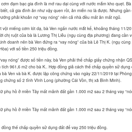
 cơm đạm bạc gia đình là mớ rau dại cùng với nước mắm kho quẹt. Bà
 biết, cả gia đình ăn như vậy quen rồi, ăn miễn no là được. Nhưng gần 
vướng phải khoản nợ “vay nóng” nên cả nhà đều mất ăn mất ngủ.
t vội miếng cơm lót dạ, bà Ven ngấn nước mắt kể, khoảng tháng 11/20
ời chị ruột của bà là Lương Thị Liễu (ngụ cùng địa phương) đang cần 
kinh doanh nên bà Ven đứng ra “vay nóng” của bà Lê Thị K. (ngụ cùng
Hòa) với số tiền 250 triệu đồng.
“vay nóng” được số tiền này, bà Ven phải thế chấp giấy chứng nhận 
n tích 961,6 m2 cho bà K.. Hợp đồng giả cách thế chấp quyền sử dụng 
a bà Ven và bà K. được lập công chứng vào ngày 22/11/2019 tại Phòng
g chứng số 2 tỉnh Vĩnh Long (phường Cái Vồn, thị xã Bình Minh).
 đồng thế chấp quyền sử dụng đất để vay 250 triệu đồng.