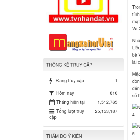
Tro
tín
mặt
Và 
Nhậ
Liễ
bà 
lãi 
THÔNG KÊ TRUY CẬP
Mặc 
Đang truy cập
1
đồn
đến 
Hôm nay
810
số 
Tháng hiện tại
1,512,765
Tổng lượt truy
25,153,187
cập
THĂM DÒ Ý KIẾN