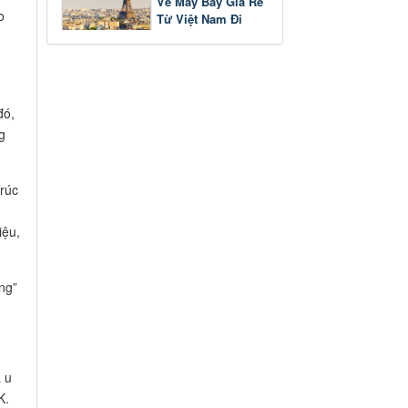
Vé Máy Bay Giá Rẻ
o
Từ Việt Nam Đi
Pháp
đó,
g
Trúc
iệu,
à u
K.