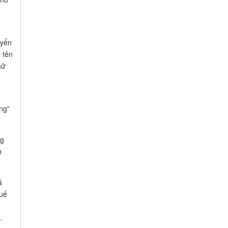
uyển
 tên
hữ
ng
h
á
huế
.