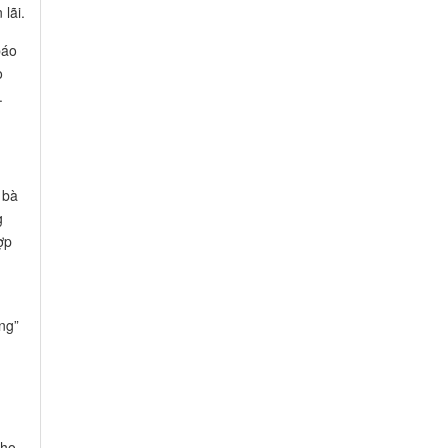
 lãi.
báo
o
.
 bà
g
ợp
cho