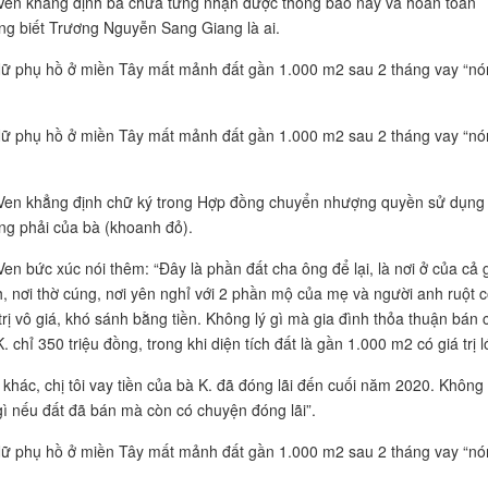
Ven khẳng định bà chưa từng nhận được thông báo này và hoàn toàn
ng biết Trương Nguyễn Sang Giang là ai.
Ven khẳng định chữ ký trong Hợp đồng chuyển nhượng quyền sử dụng
ng phải của bà (khoanh đỏ).
Ven bức xúc nói thêm: “Đây là phần đất cha ông để lại, là nơi ở của cả 
h, nơi thờ cúng, nơi yên nghỉ với 2 phần mộ của mẹ và người anh ruột 
 trị vô giá, khó sánh bằng tiền. Không lý gì mà gia đình thỏa thuận bán 
. chỉ 350 triệu đồng, trong khi diện tích đất là gần 1.000 m2 có giá trị l
 khác, chị tôi vay tiền của bà K. đã đóng lãi đến cuối năm 2020. Không 
gì nếu đất đã bán mà còn có chuyện đóng lãi”.