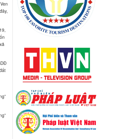
 Ven
đây,
19,
vốn
 xã
QSDĐ
đất