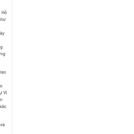
. Hồ
như
gày
ng
ững
giao
eo
ự Vì
ân
 xác
 và