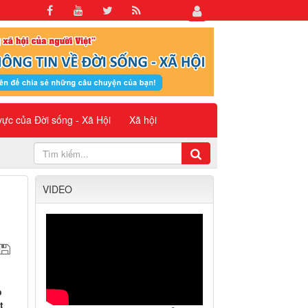
 vực của Đời sống - Xã Hội
Xã hội
VIDEO
o
t