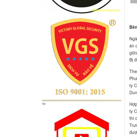
Bên
Ngà
án 
giữ
Bị 
The
Phư
ty 
Dun
Hợp
ty 
thi
Trư
đượ