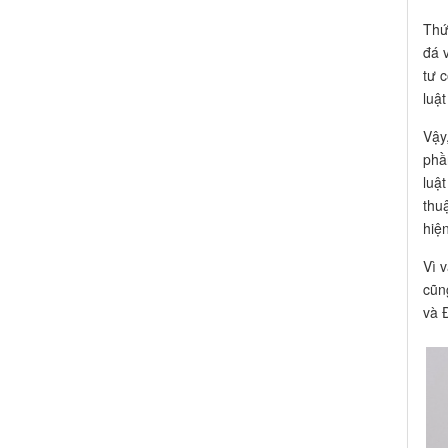
Thứ
đá 
tư 
luậ
Vậy
phầ
luậ
thu
hiệ
Vì 
cũn
và 