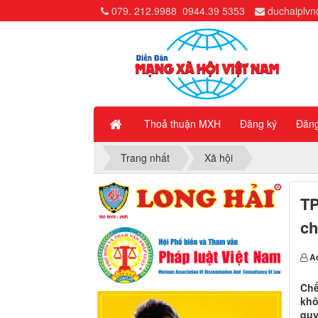
079. 212.9988
0944.39 5353
duchaiplv
Thoả thuận MXH
Đăng ký
Đăn
Trang nhất
Xã hội
TP
ch
A
Chế
khô
quy