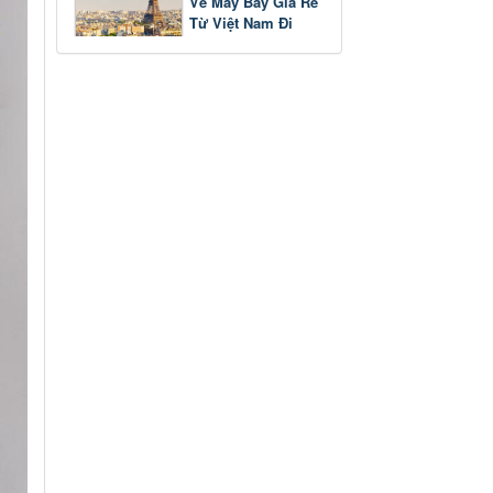
Vé Máy Bay Giá Rẻ
Từ Việt Nam Đi
Pháp