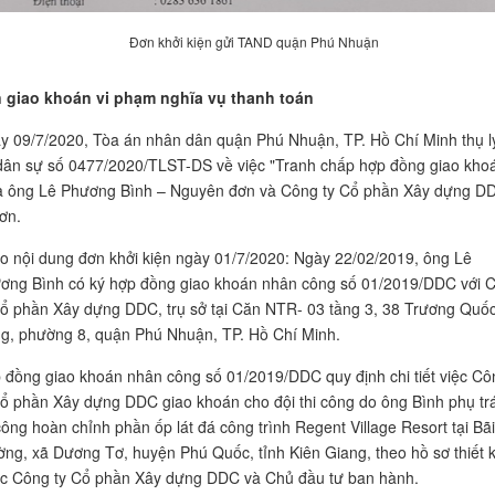
Đơn khởi kiện gửi TAND quận Phú Nhuận
 giao khoán vi phạm nghĩa vụ thanh toán
y 09/7/2020, Tòa án nhân dân quận Phú Nhuận, TP. Hồ Chí Minh thụ l
dân sự số 0477/2020/TLST-DS về việc "Tranh chấp hợp đồng giao kho
a ông Lê Phương Bình – Nguyên đơn và Công ty Cổ phần Xây dựng D
đơn.
o nội dung đơn khởi kiện ngày 01/7/2020: Ngày 22/02/2019, ông Lê
ơng Bình có ký hợp đồng giao khoán nhân công số 01/2019/DDC với 
Cổ phần Xây dựng DDC, trụ sở tại Căn NTR- 03 tầng 3, 38 Trương Quố
g, phường 8, quận Phú Nhuận, TP. Hồ Chí Minh.
 đồng giao khoán nhân công số 01/2019/DDC quy định chi tiết việc Cô
Cổ phần Xây dựng DDC giao khoán cho đội thi công do ông Bình phụ tr
 công hoàn chỉnh phần ốp lát đá công trình Regent Village Resort tại Bãi
ờng, xã Dương Tơ, huyện Phú Quốc, tỉnh Kiên Giang, theo hồ sơ thiết 
c Công ty Cổ phần Xây dựng DDC và Chủ đầu tư ban hành.