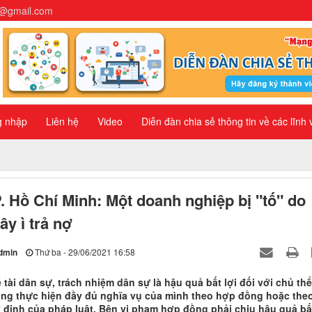
n@gmail.com
g nhập
Liên hệ
Video
Diễn đàn chia sẻ thông tin về các lĩnh
. Hồ Chí Minh: Một doanh nghiệp bị "tố" do
ây ì trả nợ
dmin
Thứ ba - 29/06/2021 16:58
 tài dân sự, trách nhiệm dân sự là hậu quả bất lợi đối với chủ thể
ng thực hiện đầy đủ nghĩa vụ của mình theo hợp đồng hoặc the
 định của pháp luật. Bên vi phạm hợp đồng phải chịu hậu quả bấ