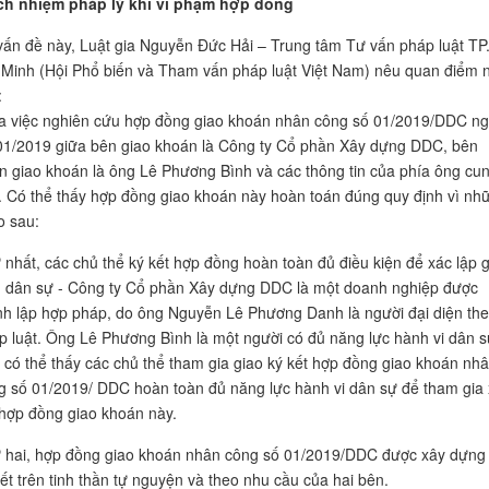
ch nhiệm pháp lý khi vi phạm hợp đồng
vấn đề này, Luật gia Nguyễn Đức Hải – Trung tâm Tư vấn pháp luật TP
 Minh (Hội Phổ biến và Tham vấn pháp luật Việt Nam) nêu quan điểm 
:
 việc nghiên cứu hợp đồng giao khoán nhân công số 01/2019/DDC n
01/2019 giữa bên giao khoán là Công ty Cổ phần Xây dựng DDC, bên
n giao khoán là ông Lê Phương Bình và các thông tin của phía ông cu
. Có thể thấy hợp đồng giao khoán này hoàn toán đúng quy định vì nh
do sau:
 nhất, các chủ thể ký kết hợp đồng hoàn toàn đủ điều kiện để xác lập 
h dân sự - Công ty Cổ phần Xây dựng DDC là một doanh nghiệp được
nh lập hợp pháp, do ông Nguyễn Lê Phương Danh là người đại diện th
p luật. Ông Lê Phương Bình là một người có đủ năng lực hành vi dân s
, có thể thấy các chủ thể tham gia giao ký kết hợp đồng giao khoán nh
g số 01/2019/ DDC hoàn toàn đủ năng lực hành vi dân sự để tham gia
 hợp đồng giao khoán này.
 hai, hợp đồng giao khoán nhân công số 01/2019/DDC được xây dựng
kết trên tinh thần tự nguyện và theo nhu cầu của hai bên.