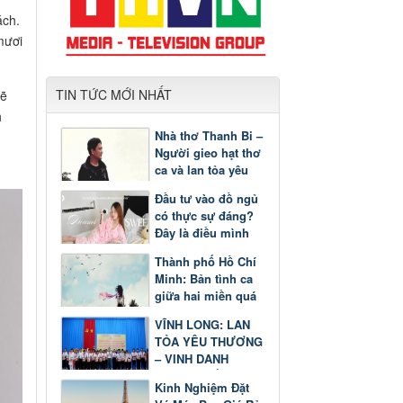
ách.
mươi
TIN TỨC MỚI NHẤT
sẽ
h
Nhà thơ Thanh Bi –
Người gieo hạt thơ
ca và lan tỏa yêu
thương
Đầu tư vào đồ ngủ
có thực sự đáng?
Đây là điều mình
nhận ra sau một
Thành phố Hồ Chí
thời gian
Minh: Bản tình ca
giữa hai miền quá
khứ và tương lai
VĨNH LONG: LAN
TỎA YÊU THƯƠNG
– VINH DANH
GƯƠNG SÁNG
Kinh Nghiệm Đặt
HỌC TẬP