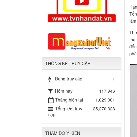
Hạn
Tổn
lăm
The
than
đến
phầ
THÔNG KÊ TRUY CẬP
Đang truy cập
1
Hôm nay
117,946
Tháng hiện tại
1,629,901
Tổng lượt truy
25,270,323
cập
THĂM DÒ Ý KIẾN