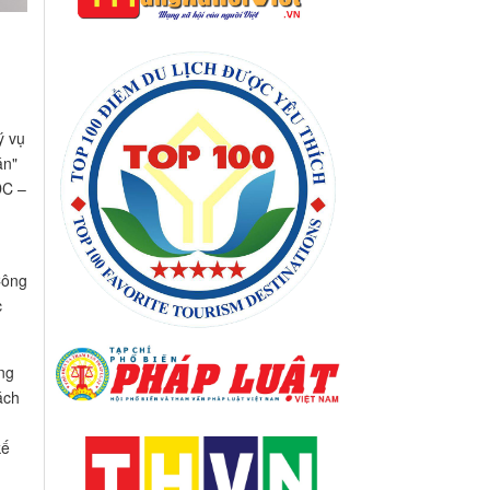
ý vụ
án"
DC –
Công
c
ng
ách
kế