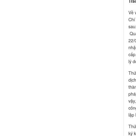
Trá
Về 
Chí
sau
Qua
22/
nhậ
cấp
lý 
Thứ
dịc
thà
phá
vậy
côn
lập
Thứ
ký 