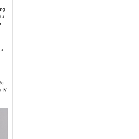
ông
ầu
p
áp
ệc,
u IV