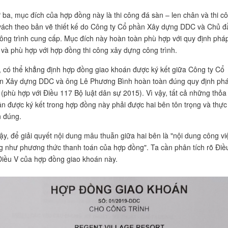
 ba, mục đích của hợp đồng này là thi công đá sàn – len chân và thi c
vách theo bản vẽ thiết kế do Công ty Cổ phần Xây dựng DDC và Chủ đ
công trình cung cấp. Mục đích này hoàn toàn phù hợp với quy định phá
t và phù hợp với hợp đồng thi công xây dựng công trình.
, có thể khẳng định hợp đồng giao khoán được ký kết giữa Công ty Cổ
n Xây dựng DDC và ông Lê Phương Bình hoàn toàn đúng quy định ph
t (phù hợp với Điều 117 Bộ luật dân sự 2015). Vì vậy, tất cả những thỏa
ận được ký kết trong hợp đồng này phải được hai bên tôn trọng và thực
n đúng.
vậy, để giải quyết nội dung mâu thuẫn giữa hai bên là "nội dung công vi
g như phương thức thanh toán của hợp đồng". Ta cần phân tích rõ Điề
Điều V của hợp đồng giao khoán này.