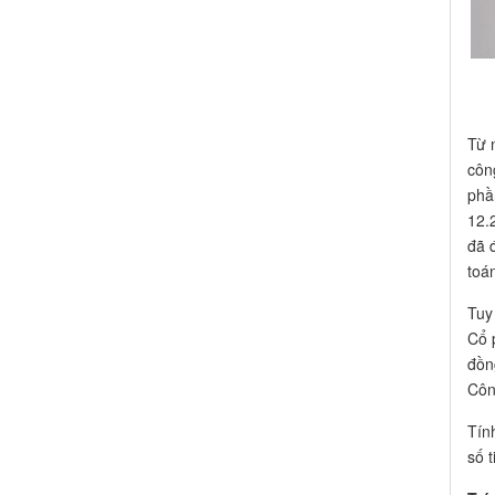
Từ 
côn
phầ
12.
đã 
toá
Tuy
Cổ 
đồn
Côn
Tín
số 