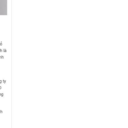
Cổ
h là
nh
g ty
0
ng
nh