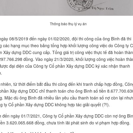
Thông báo thụ lý vụ án
ngày 08/5/2019 đến ngày 01/02/2020, đội thi công của ông Bình đã thi
g các hạng mục theo bảng tổng hợp khối lượng công việc do Công ty 
n Xây dựng DDC cung cấp. Tổng giá trị công việc thực tế đã hoàn thàn
297.766.298 đồng. Vào ngày 21/3/2020, khối lượng công việc hoàn thà
được đại diện của Công ty Cổ phần Xây dựng DDC ký xác nhận thanh
n.
 nhiên, từ thời điểm bắt đầu thi công đến khi tranh chấp hợp đồng, Côn
phần Xây dựng DDC chỉ thanh toán cho ông Bình số tiền 8.677.700.63
g. Mặc dù ông Bình đã nhiều lần yêu cầu thanh toán số nợ còn lại như
g ty Cổ phần Xây dựng DDC không hợp tác giải quyết (?!).
h đến ngày 01/7/2021, Công ty Cổ phần Xây dựng DDC còn nợ ông Bì
tiền 3.620.065.668 đồng, chưa tính lãi phát sinh do vi phạm hợp đồng.