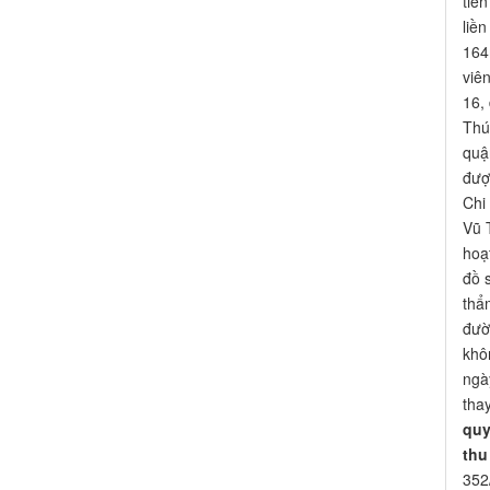
tiế
liề
164
viê
16,
Thú
quậ
đượ
Chi
Vũ 
hoạ
đồ 
thẩ
đườ
khô
ngà
tha
quy
thu
352