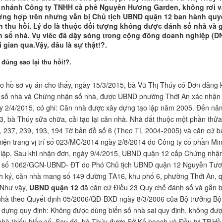
 nhánh Công ty TNHH cà phê Nguyên Hương Garden, không rơi 
ờng hợp trên nhưng vẫn bị Chủ tịch UBND quận 12 ban hành quy
h thu hồi. Lý do là thuộc đối tượng không được đánh số nhà và 
n số nhà. Vụ viẽc đã dậy sóng trong cộng đồng doanh nghiệp (D
i gian qua.Vậy, đâu là sự thật!?.
 đúng sao lại thu hồi!?.
o hồ sơ vụ án cho thấy, ngày 15/3/2015, bà Vũ Thị Thúy có Đơn đăng 
 số nhà và Chứng nhận số nhà, được UBND phường Thới An xác nhận
y 2/4/2015, có ghi: Căn nhà được xây dựng tạo lập năm 2005. Đến nă
3, bà Thúy sửa chữa, cải tạo lại căn nhà. Nhà đất thuộc một phần thửa
, 237, 239, 193, 194 Tờ bản đồ số 6 (Theo TL 2004-2005) và căn cứ b
hiện trang vị trí số 023/MC/2014 ngày 2/8/2014 do Công ty cổ phần Mi
 lập. Sau khi nhận đơn, ngày 9/4/2015, UBND quận 12 cấp Chứng nhậ
 số 1062/GCN-UBND- ĐT do Phó Chủ tịch UBND quận 12 Nguyễn Tư
h ký, căn nhà mang số 149 đường TA16, khu phố 6, phường Thới An, 
 Như vậy,
UBND quận 12
đã căn cứ Điều 23 Quy chế đánh số và gắn b
nhà theo Quyết định 05/2006/QĐ-BXD ngày 8/3/2006 của Bộ trưởng Bộ
 dựng quy định: Không được dùng biển số nhà sai quy định, không đư
nhà thiếu biển số. Sau đó, bà Thúy được Sở Kế hoạch và Đầu tư TP.Hồ