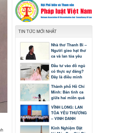
TIN TỨC MỚI NHẤT
Nhà thơ Thanh Bi –
Người gieo hạt thơ
ca và lan tỏa yêu
thương
Đầu tư vào đồ ngủ
có thực sự đáng?
Đây là điều mình
nhận ra sau một
Thành phố Hồ Chí
thời gian
Minh: Bản tình ca
giữa hai miền quá
khứ và tương lai
VĨNH LONG: LAN
TỎA YÊU THƯƠNG
– VINH DANH
GƯƠNG SÁNG
Kinh Nghiệm Đặt
HỌC TẬP
nh