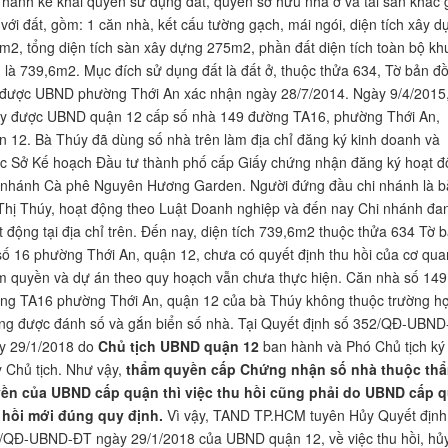
n hành kê khai quyền sử dụng đất, quyền sở hữu nhà ở và tài sản khác
n với đất, gồm: 1 căn nhà, kết cấu tường gạch, mái ngói, diện tích xây 
m2, tổng diện tích sàn xây dựng 275m2, phần đất diện tích toàn bộ k
n là 739,6m2. Mục đích sử dụng đất là đất ở, thuộc thửa 634, Tờ bản đ
 được UBND phường Thới An xác nhận ngày 28/7/2014. Ngày 9/4/2015
y được UBND quận 12 cấp số nhà 149 đường TA16, phường Thới An,
n 12. Bà Thúy đã dùng số nhà trên làm địa chỉ đăng ký kinh doanh và
c Sở Kế hoạch Đầu tư thành phố cấp Giấy chứng nhận đăng ký hoạt 
 nhánh Cà phê Nguyên Hương Garden. Người đứng đầu chi nhánh là b
Thị Thúy, hoạt động theo Luật Doanh nghiệp và đến nay Chi nhánh đa
t động tại địa chỉ trên. Đến nay, diện tích 739,6m2 thuộc thửa 634 Tờ 
số 16 phường Thới An, quận 12, chưa có quyết định thu hồi của cơ qua
m quyền và dự án theo quy hoạch vẫn chưa thực hiện. Căn nhà số 149
ng TA16 phường Thới An, quận 12 của bà Thúy không thuộc trường h
ng được đánh số và gắn biển số nhà. Tại Quyết định số 352/QĐ-UBN
y 29/1/2018 do
Chủ tịch UBND quận 12
ban hành và Phó Chủ tịch ký
y Chủ tịch. Như vậy,
thẩm quyền cấp Chứng nhận số nhà thuộc th
ền của UBND cấp quận thì việc thu hồi cũng phải do UBND cấp 
 hồi mới đúng quy định.
Vì vậy, TAND TP.HCM tuyên Hủy Quyết định
/QĐ-UBND-ĐT ngày 29/1/2018 của UBND quận 12, về việc thu hồi, hủ