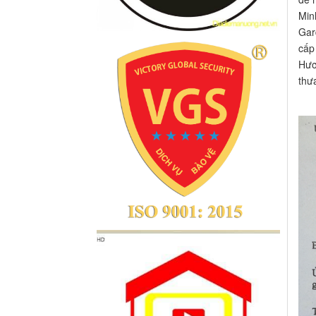
Min
Gar
cấp
Hươ
thưa