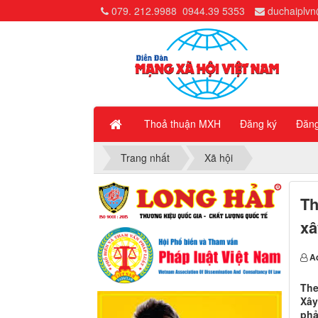
079. 212.9988
0944.39 5353
duchaiplv
Thoả thuận MXH
Đăng ký
Đăn
Trang nhất
Xã hội
Th
xâ
A
The
Xây
phả