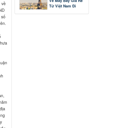
Vé Máy Bay Giá Rẻ
 về
Từ Việt Nam Đi
BND
Pháp
 số
rên.
ố
chưa
quận
nh
An,
 năm
địa
ùng
úy