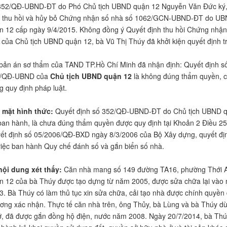
352/QĐ-UBND-ĐT do Phó Chủ tịch UBND quận 12 Nguyễn Văn Đức ký,
c thu hồi và hủy bỏ Chứng nhận số nhà số 1062/GCN-UBND-ĐT do U
n 12 cấp ngày 9/4/2015. Không đồng ý Quyết định thu hồi Chứng nhận
 của Chủ tịch UBND quận 12, bà Vũ Thị Thúy đã khởi kiện quyết định t
 bản án sơ thẩm của TAND TP.Hồ Chí Minh đã nhận định: Quyết định s
/QĐ-UBND của
Chủ tịch UBND quận 12
là không đúng thẩm quyền, 
g quy định pháp luật.
 mặt hình thức:
Quyết định số 352/QĐ-UBND-ĐT do Chủ tịch UBND 
ban hành, là chưa đúng thẩm quyền được quy định tại Khoản 2 Điều 25
ết định số 05/2006/QĐ-BXD ngày 8/3/2006 của Bộ Xây dựng, quyết đị
việc ban hành Quy chế đánh số và gắn biển số nhà.
nội dung xét thấy:
Căn nhà mang số 149 đường TA16, phường Thới 
n 12 của bà Thúy được tạo dựng từ năm 2005, được sửa chữa lại vào
3. Bà Thúy có làm thủ tục xin sửa chữa, cải tạo nhà được chính quyền 
ơng xác nhận. Thực tế căn nhà trên, ông Thủy, bà Lùng và bà Thúy d
ở, đã được gắn đồng hộ điện, nước năm 2008. Ngày 20/7/2014, bà Th