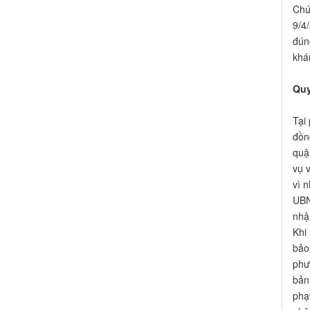
Chứ
9/4
đún
khá
Quy
Tại
đồn
quậ
vụ 
vì n
UBN
nhậ
Khi
bảo
phư
bản
phạ