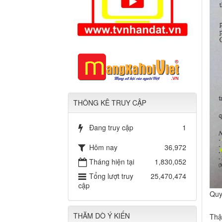
THÔNG KÊ TRUY CẬP
Đang truy cập
1
Hôm nay
36,972
Tháng hiện tại
1,830,052
Tổng lượt truy
25,470,474
cập
Quy
THĂM DÒ Ý KIẾN
Thậ