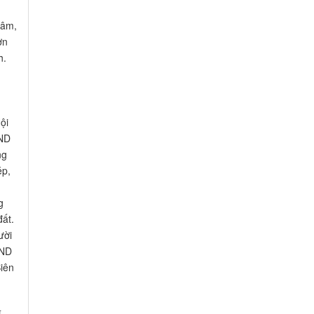
tâm,
ơn
h.
ội
BND
ng
ép,
.
g
đất.
ười
BND
Biên
g