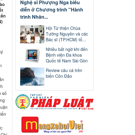
Nghệ sĩ Phượng Nga biểu
vào
diễn ở Chương trình "Hành
ết
gắn
trình Nhân...
N)
Hội Từ thiện Chùa
Tường Nguyên và các
Bác sĩ (TP.HCM) tổ...
Nhiều bất ngờ khi đến
ký
Bệnh viện Đa khoa
Quốc tế Nam Sài Gòn
m
Review câu cá trên
biển Côn Đảo
ản
nh
n số
ơng
quận
iển
ợc
 Chí