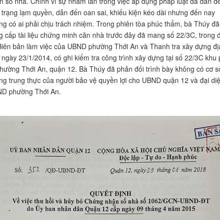
n số nhà. Chính vì sự nhầm lẫn trong việc áp dụng pháp luật đã dẫn đ
h trạng lạm quyền, dẫn đến oan sai, khiếu kiện kéo dài nhưng đến nay
ng có ai phải chịu trách nhiệm. Trong phiên tòa phúc thẩm, bà Thúy đã
g cấp tài liệu chứng minh căn nhà trước đây đã mang số 22/3C, trong 
 Biên bản làm việc của UBND phường Thới An và Thanh tra xây dựng đị
 ngày 23/1/2014, có ghi kiểm tra công trình xây dựng tại số 22/3C khu
phường Thới An, quận 12. Bà Thúy đã phản đối trình bày không có cơ s
ng trung thực của người bảo vệ quyền lợi cho UBND quận 12 và đại di
D phường Thới An.