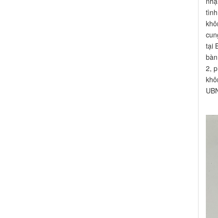
nhậ
tìn
khô
cun
tại
bàn
2, 
khô
UBN