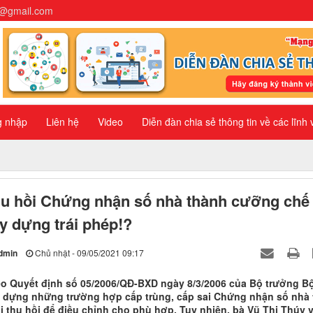
n@gmail.com
g nhập
Liên hệ
Video
Diễn đàn chia sẻ thông tin về các lĩnh
u hồi Chứng nhận số nhà thành cưỡng chế
y dựng trái phép!?
dmin
Chủ nhật - 09/05/2021 09:17
o Quyết định số 05/2006/QĐ-BXD ngày 8/3/2006 của Bộ trưởng B
 dựng những trường hợp cấp trùng, cấp sai Chứng nhận số nhà 
i thu hồi để điều chỉnh cho phù hợp. Tuy nhiên, bà Vũ Thị Thúy 