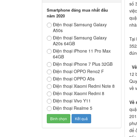
số 
Smartphone đáng mua nhất đầu
việ
năm 2020
quậ
Điện thoại Samsung Galaxy
nhà
A50s
Điện thoại Samsung Galaxy
Tại
A20s 64GB
352
Điện thoại iPhone 11 Pro Max
đún
64GB
Điện thoại iPhone 7 Plus 32GB
Về
Điện thoại OPPO Reno2 F
12 
Điện thoại OPPO A5s
Quy
Điện thoại Xiaomi Redmi Note 8
về 
Điện thoại Xiaomi Redmi 8
Điện thoại Vivo Y11
Về 
Điện thoại Realme 5
quậ
201
phư
để 