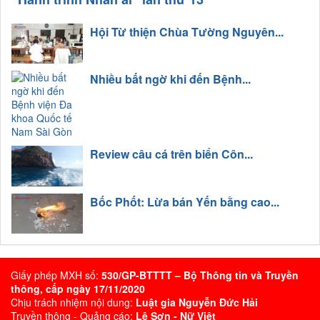
Hội Từ thiện Chùa Tường Nguyên...
Nhiều bất ngờ khi đến Bệnh...
Review câu cá trên biển Côn...
Bốc Phốt: Lừa bán Yến bằng cao...
Giấy phép MXH số:
530/GP-BTTTT – Bộ Thông tin và Truyền
thông, cấp ngày 17/11/2020
Chịu trách nhiệm nội dung:
Luật gia Nguyễn Đức Hải
Truyền thông - Quảng cáo:
Lê Sơn - Nữ Việt