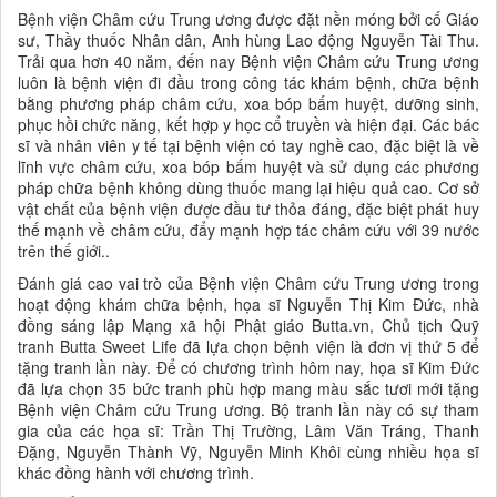
Bệnh viện Châm cứu Trung ương được đặt nền móng bởi cố Giáo
sư, Thầy thuốc Nhân dân, Anh hùng Lao động Nguyễn Tài Thu.
Trải qua hơn 40 năm, đến nay Bệnh viện Châm cứu Trung ương
luôn là bệnh viện đi đầu trong công tác khám bệnh, chữa bệnh
bằng phương pháp châm cứu, xoa bóp bấm huyệt, dưỡng sinh,
phục hồi chức năng, kết hợp y học cổ truyền và hiện đại. Các bác
sĩ và nhân viên y tế tại bệnh viện có tay nghề cao, đặc biệt là về
lĩnh vực châm cứu, xoa bóp bấm huyệt và sử dụng các phương
pháp chữa bệnh không dùng thuốc mang lại hiệu quả cao. Cơ sở
vật chất của bệnh viện được đầu tư thỏa đáng, đặc biệt phát huy
thế mạnh về châm cứu, đẩy mạnh hợp tác châm cứu với 39 nước
trên thế giới..
Đánh giá cao vai trò của Bệnh viện Châm cứu Trung ương trong
hoạt động khám chữa bệnh, họa sĩ Nguyễn Thị Kim Đức, nhà
đồng sáng lập Mạng xã hội Phật giáo Butta.vn, Chủ tịch Quỹ
tranh Butta Sweet Life đã lựa chọn bệnh viện là đơn vị thứ 5 để
tặng tranh lần này. Để có chương trình hôm nay, họa sĩ Kim Đức
đã lựa chọn 35 bức tranh phù hợp mang màu sắc tươi mới tặng
Bệnh viện Châm cứu Trung ương. Bộ tranh lần này có sự tham
gia của các họa sĩ: Trần Thị Trường, Lâm Văn Tráng, Thanh
Đặng, Nguyễn Thành Vỹ, Nguyễn Minh Khôi cùng nhiều họa sĩ
khác đồng hành với chương trình.