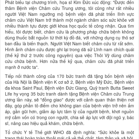
Phát biểu tại chương trình, họa sĩ Kim Đức xúc động: "Được đến
thăm Bệnh viện Châm cứu Trung ương, tôi cũng như rất nhiều
người Việt Nam ngưỡng mộ bệnh viện đã phát triển lĩnh vực
châm cứu Việt Nam trở thành một ngành chăm sóc sức khỏe với
nhiều thành tựu được giới khoa học quốc tế công nhận. Qua tìm
hiểu, tôi được biết, châm cứu là phương pháp chữa bệnh không
dùng thuốc bắt nguồn từ thời kỳ đồ đá, với những dụng cụ thô sơ
ban đầu là biến thạch. Người Việt Nam biết châm cứu từ rất sớm.
Hình ảnh châm cứu được ghi lại trong dã sử Lĩnh nam chích quái
(thế kỷ thứ 2 trước công nguyên) qua việc Thôi Vỹ dùng châm
cứu chữa bệnh. Hơn nửa thế kỷ qua, châm cứu đã phát triển
mạnh ở nước ta".
Tiếp nối thành công của 170 bức tranh đã tặng bốn bệnh viện
của Hà Nội là Bệnh viện K cơ sở 2, Bệnh viện Mỹ Đức, Bệnh viện
đa khoa Saint Paul, Bệnh viện Đức Giang, Quỹ tranh Butta Sweet
Life hy vọng 35 bức tranh dành tặng Bệnh viện Châm cứu Trung
ương lần này, sẽ "đồng giao" được với cảnh quan thân thiện nơi
đây, góp phần tô điểm cho không gian của bệnh viện trở nên ấm
áp, gần gũi hơn, giảm áp lực tâm lý của người bệnh, khơi nguồn
mỹ cảm vốn có trong con người, chia sẻ áp lực với đội ngũ y, bác
sĩ, nâng cao hiệu quả khám, chữa bệnh.
Tổ chức Y tế Thế giới WHO đã định nghĩa: "Sức khỏe là một
trạng thái hoàn toàn thoải mái cả về thể chất, tâm thần và xã hội,