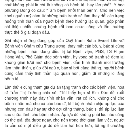
chứ không phải là chỉ là không có bệnh tật hay tàn phế". Y học
phương Đông có câu: "Tâm bệnh khởi thân bệnh". Cho nên việc
khơi nguồn mỹ cảm từ những bức tranh sẽ làm thay đổi các trạng
huống tinh thần của người bệnh theo hướng lạc quan, góp phần
cải thiện nhiều chứng bệnh rối loạn chức năng và tổn thương
thực thể ở giai đoạn đầu.
Ghi nhận những đóng góp của Quỹ tranh Butta Sweet Life với
Bệnh viện Châm cứu Trung ương, thay mặt cán bộ, y, bác sĩ cùng
những bệnh nhân đang điều trị tại Bệnh viện, PGS, TS Phạm
Hồng Vân, Phó Giám đốc bệnh viện, hy vọng bộ tranh sẽ đem lại
không gian tươi mới cho bệnh viện, dần hình thành môi trường
làm thân thiện, giúp đội ngũ y, bác sĩ bớt căng thẳng, người bệnh
cũng cảm thấy tinh thần lạc quan hơn, giảm đi những lo lắng
bệnh tật.
Lần thứ 4 cùng tham gia dự án tặng tranh cho các bệnh viện, họa
sĩ Trần Thị Trường chia sẻ: "Tôi thấy họa sĩ Kim Đức đề xuất
chương trình này đầy tính nhân văn, rất có ích, không chỉ cho
bệnh nhân mà cho cả các bác sĩ, khi bệnh nhân chịu áp lực của
những cơn đau hay sự chờ đợi căng thẳng, bác sĩ thì áp lực làm
sao chữa lành cho bệnh nhân. Áp lực đó không phải lúc nào cũng
có thể giải tỏa được ngay, cho nên trong thời gian làm việc, người
ta cần có một điều gì đó để làm hài hòa hơn, tôi nghĩ chương