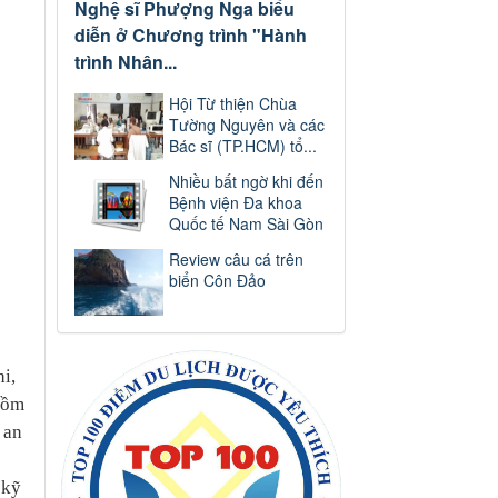
Nghệ sĩ Phượng Nga biểu
diễn ở Chương trình "Hành
trình Nhân...
Hội Từ thiện Chùa
Tường Nguyên và các
Bác sĩ (TP.HCM) tổ...
Nhiều bất ngờ khi đến
Bệnh viện Đa khoa
Quốc tế Nam Sài Gòn
Review câu cá trên
biển Côn Đảo
i,
gồm
 an
 kỹ