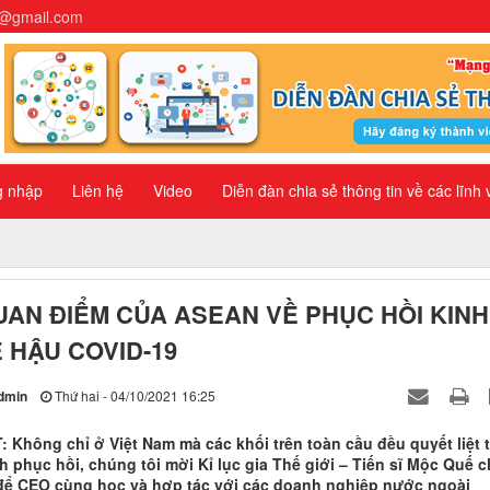
n@gmail.com
g nhập
Liên hệ
Video
Diễn đàn chia sẻ thông tin về các lĩnh
UAN ĐIỂM CỦA ASEAN VỀ PHỤC HỒI KINH
 HẬU COVID-19
dmin
Thứ hai - 04/10/2021 16:25
: Không chỉ ở Việt Nam mà các khối trên toàn cầu đều quyết liệt 
h phục hồi, chúng tôi mời Kỉ lục gia Thế giới – Tiến sĩ Mộc Quế c
để CEO cùng học và hợp tác với các doanh nghiệp nước ngoài