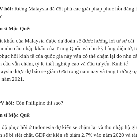
V hỏi:
Riêng Malaysia đã đột phá các giải pháp phục hồi đáng 
?
n sĩ Mộc Quế:
t khẩu của Malaysia được dự đoán sẽ được hưởng lợi từ sự cải
ện nhu cầu nhập khẩu của Trung Quốc và chu kỳ hàng điện tử, t
phục hồi kinh tế của quốc gia này vẫn có thể chậm lại do nhu c
n cầu vẫn chậm, tỷ lệ thất nghiệp cao và đầu tư yếu. Kinh tế
aysia được dự báo sẽ giảm 6% trong năm nay và tăng trưởng 6
 năm 2021.
PV hỏi:
Còn Philipine thì sao?
n sĩ Mộc Quế:
 độ phục hồi ở Indonesia dự kiến sẽ chậm lại và thu nhập hộ gi
h sẽ bị siết chặt. GDP dự kiến sẽ giảm 2,7% vào năm 2020 và tă