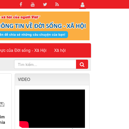
 vực của Đời sống - Xã Hội
Xã hội
VIDEO
tìm
hia