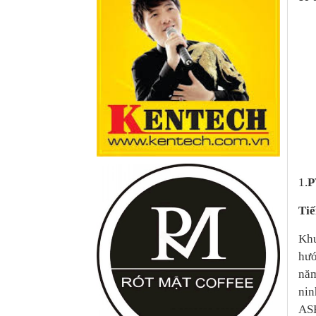
1.
P
Tiế
Khu
hướ
năm
nin
ASE