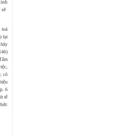
kinh
 sẽ
 toả
 lại
 hãy
146)
 Tâm
iệc,
, có
 hiệu
p. 6
h tế
chức