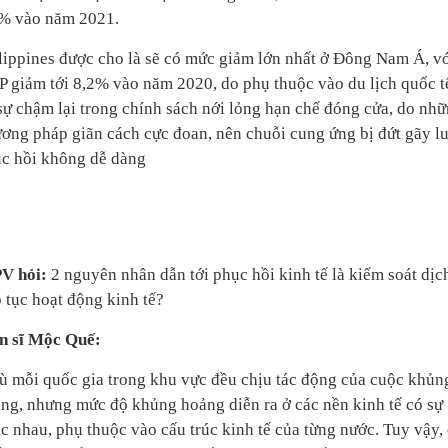
% vào năm 2021.
lippines được cho là sẽ có mức giảm lớn nhất ở Đông Nam Á, v
 giảm tới 8,2% vào năm 2020, do phụ thuộc vào du lịch quốc t
sự chậm lại trong chính sách nới lỏng hạn chế đóng cửa, do nh
ơng pháp giãn cách cực đoan, nên chuỗi cung ứng bị đứt gãy l
c hồi không dễ dàng
PV hỏi:
2 nguyên nhân dẫn tới phục hồi kinh tế là kiểm soát dịc
p tục hoạt động kinh tế?
n sĩ Mộc Quế:
 mỗi quốc gia trong khu vực đều chịu tác động của cuộc khủn
ng, nhưng mức độ khủng hoảng diễn ra ở các nền kinh tế có sự
c nhau, phụ thuộc vào cấu trúc kinh tế của từng nước. Tuy vậy,