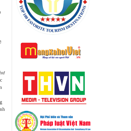
à
ẽ
như
úc
n
ng
anh