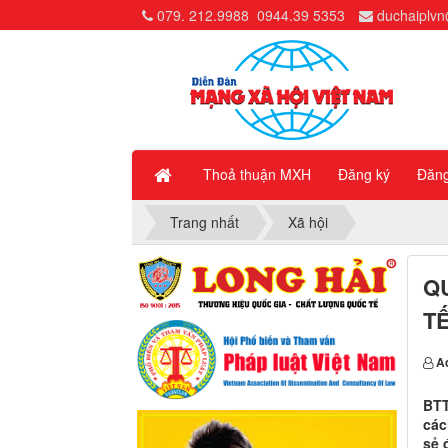
079. 212.9988
0944.39 5353
duchaiplv
Thoả thuận MXH
Đăng ký
Đăn
Trang nhất
Xã hội
Q
TẾ
A
BTT
các
sẻ 