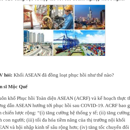
V hỏi:
Khối ASEAN đã đồng loạt phục hồi như thế nào?
n sĩ Mộc Quế
ôn khổ Phục hồi Toàn diện ASEAN (ACRF) và kế hoạch thực th
ng dẫn ASEAN hướng tới phục hồi sau COVID-19. ACRF bao 
 chiến lược rộng: “(i) tăng cường hệ thống y tế; (ii) tăng cường
h con người; (iii) tối đa hóa tiềm năng của thị trường nội khối
AN và hội nhập kinh tế sâu rộng hơn; (iv) tăng tốc chuyển đổi