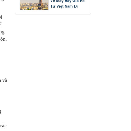
Vé Máy Bay Giá Rẻ
Từ Việt Nam Đi
Pháp
ới
ế
ững
uôn,
h và
g
 các