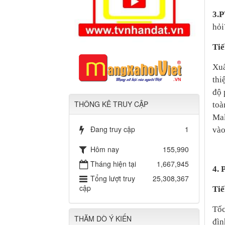
3.P
hỏi
Tiế
Xuấ
thi
độ 
THÔNG KÊ TRUY CẬP
toà
Mal
Đang truy cập
1
vào
Hôm nay
155,990
Tháng hiện tại
1,667,945
4. 
Tổng lượt truy
25,308,367
cập
Tiế
Tốc
THĂM DÒ Ý KIẾN
đìn