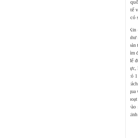
quố
tế 
có 
Xin 
như 
bản 
tìm 
để đ
lực,
có 1
cách
qua 
hoạt
vào 
kinh