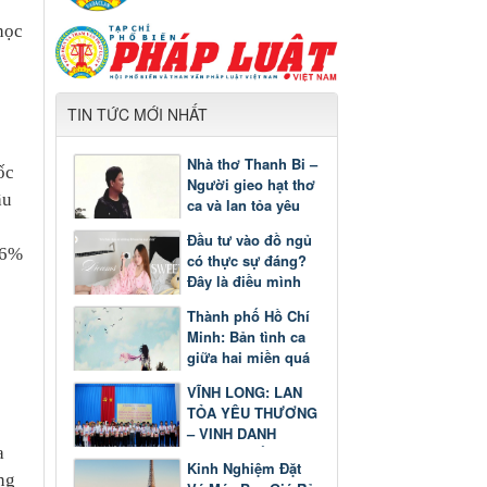
học
TIN TỨC MỚI NHẤT
Nhà thơ Thanh Bi –
ốc
Người gieo hạt thơ
ầu
ca và lan tỏa yêu
thương
Đầu tư vào đồ ngủ
,6%
có thực sự đáng?
Đây là điều mình
nhận ra sau một
Thành phố Hồ Chí
thời gian
Minh: Bản tình ca
giữa hai miền quá
khứ và tương lai
VĨNH LONG: LAN
TỎA YÊU THƯƠNG
– VINH DANH
a
GƯƠNG SÁNG
Kinh Nghiệm Đặt
HỌC TẬP
ng