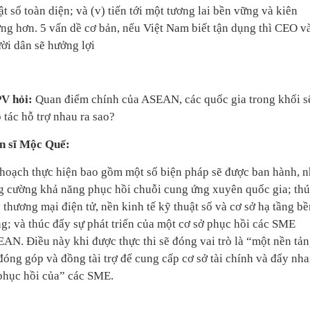
ật số toàn diện; và (v) tiến tới một tương lai bền vững và kiên
ng hơn. 5 vấn dề cơ bản, nếu Việt Nam biết tận dụng thì CEO v
ời dân sẽ hưởng lợi
PV hỏi:
Quan điểm chính của ASEAN, các quốc gia trong khối s
 tác hỗ trợ nhau ra sao?
n sĩ Mộc Quế:
hoạch thực hiện bao gồm một số biện pháp sẽ được ban hành, 
g cường khả năng phục hồi chuỗi cung ứng xuyên quốc gia; th
 thương mại điện tử, nền kinh tế kỹ thuật số và cơ sở hạ tầng bề
g; và thúc đẩy sự phát triển của một cơ sở phục hồi các SME
AN. Điều này khi được thực thi sẽ đóng vai trò là “một nền tả
đóng góp và đồng tài trợ để cung cấp cơ sở tài chính và đẩy nh
phục hồi của” các SME.