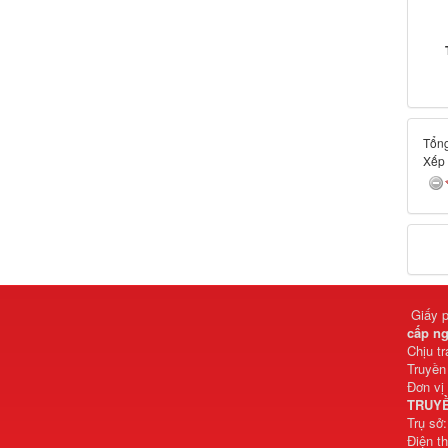
Tổng
Xếp
Giấy 
cấp ng
Chịu t
Truyền
Đơn vị
TRUYỀ
Trụ sở
Điện t