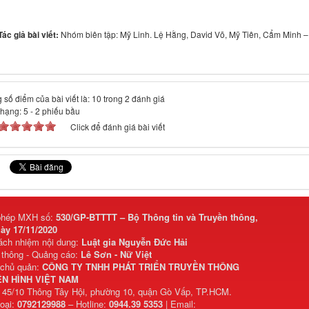
Tác giả bài viết:
Nhóm biên tập: Mỹ Linh. Lệ Hằng, David Võ, Mỹ Tiên, Cẩm Minh –
 số điểm của bài viết là: 10 trong 2 đánh giá
 hạng:
5
-
2
phiếu bầu
Click để đánh giá bài viết
phép MXH số:
530/GP-BTTTT – Bộ Thông tin và Truyền thông,
ày 17/11/2020
rách nhiệm nội dung:
Luật gia Nguyễn Đức Hải
 thông - Quảng cáo:
Lê Sơn - Nữ Việt
 chủ quản:
CÔNG TY TNHH PHÁT TRIỂN TRUYỀN THÔNG
N HÌNH VIỆT NAM
: 45/10 Thông Tây Hội, phường 10, quận Gò Vấp, TP.HCM.
hoại:
0792129988
– Hotline:
0944.39 5353
| Email: