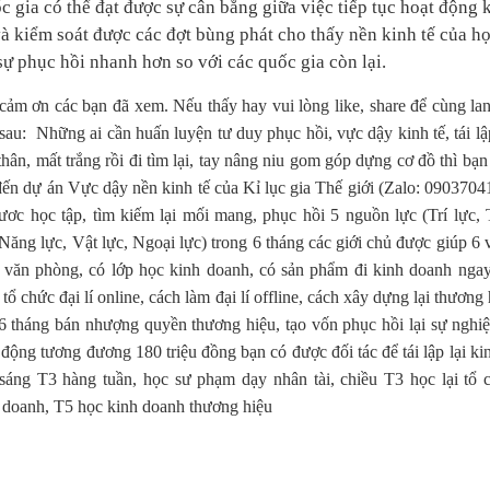
c gia có thể đạt được sự cân bằng giữa việc tiếp tục hoạt động 
và kiểm soát được các đợt bùng phát cho thấy nền kinh tế của họ
sự phục hồi nhanh hơn so với các quốc gia còn lại.
cảm ơn các bạn đã xem. Nếu thấy hay vui lòng like, share để cùng lan
sau: Những ai cần huấn luyện tư duy phục hồi, vực dậy kinh tế, tái lập
thân, mất trắng rồi đi tìm lại, tay nâng niu gom góp dựng cơ đồ thì bạn
đến dự án Vực dậy nền kinh tế của Kỉ lục gia Thế giới (Zalo: 0903704
ươc học tập, tìm kiếm lại mối mang, phục hồi 5 nguồn lực (Trí lực,
 Năng lực, Vật lực, Ngoại lực) trong 6 tháng các giới chủ được giúp 6 v
 văn phòng, có lớp học kinh doanh, có sản phẩm đi kinh doanh ngay
 tổ chức đại lí online, cách làm đại lí offline, cách xây dựng lại thương
6 tháng bán nhượng quyền thương hiệu, tạo vốn phục hồi lại sự nghiệ
 động tương đương 180 triệu đồng bạn có được đối tác để tái lập lại kin
sáng T3 hàng tuần, học sư phạm dạy nhân tài, chiều T3 học lại tổ 
 doanh, T5 học kinh doanh thương hiệu