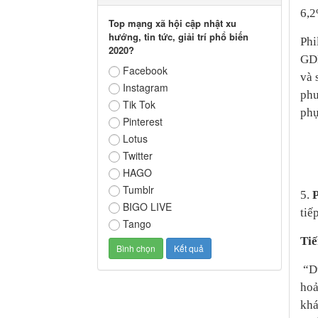
6,2
Top mạng xã hội cập nhật xu
hướng, tin tức, giải trí phổ biến
Phi
2020?
GDP
Facebook
và 
Instagram
phư
Tik Tok
phụ
Pinterest
Lotus
Twitter
HAGO
Tumblr
5.
BIGO LIVE
tiế
Tango
Tiế
“Dù
hoả
khá