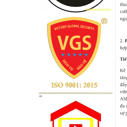
thu
cườ
ngư
2.
hợp
Tiế
Kế 
tăn
đẩy
vữn
ASE
đa 
sự 