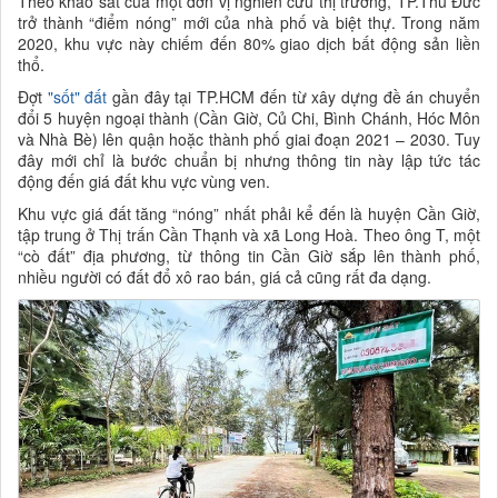
Theo khảo sát của một đơn vị nghiên cứu thị trường, TP.Thủ Đức
trở thành “điểm nóng” mới của nhà phố và biệt thự. Trong năm
2020, khu vực này chiếm đến 80% giao dịch bất động sản liền
thổ.
Đợt
"sốt" đất
gần đây tại TP.HCM đến từ xây dựng đề án chuyển
đổi 5 huyện ngoại thành (Cần Giờ, Củ Chi, Bình Chánh, Hóc Môn
và Nhà Bè) lên quận hoặc thành phố giai đoạn 2021 – 2030. Tuy
đây mới chỉ là bước chuẩn bị nhưng thông tin này lập tức tác
động đến giá đất khu vực vùng ven.
Khu vực giá đất tăng “nóng” nhất phải kể đến là huyện Cần Giờ,
tập trung ở Thị trấn Cần Thạnh và xã Long Hoà. Theo ông T, một
“cò đất” địa phương, từ thông tin Cần Giờ sắp lên thành phố,
nhiều người có đất đổ xô rao bán, giá cả cũng rất đa dạng.