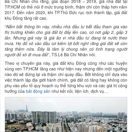
Bá Chí Nhân cho rằng, giai đoạn 2018 – 2019, giá nhà đất tại
TP.HCM có thể nói ở mức trung bình, thậm chí còn thấp hơn năm
2017. Đến năm 2020, khi TP.Thủ Đức rục rịch thành lập, giá đất
khu Đông tăng rất cao.
“
Nắm bắt thông tin này, nhiều nhà đầu tư bắt đầu tham gia vào
thị trường khiến cho giá đất bị đẩy lên cao, có nơi gấp 2, gấp 3
lần. Nhưng giá này là giá ảo vì nhà đầu tư đang té nước theo
mưa. Họ đổ xô vào đầu cơ kiếm lợi bởi nghĩ rằng giá đất sẽ còn
tăng thêm nữa. Đây là tâm lý chung nên có tình trạng người
người đổ xô đi mua đất
”, TS.Lê Bá Chí Nhân nói.
Theo vị chuyên gia này, giá đất khu Đông cũng như các huyện
vùng ven TP.HCM tăng cao như hiện nay nhưng đến một ngưỡng
nào đó sẽ đứng lại và thậm chí quay đầu. Bởi không chỉ dựa vào
việc thành lập địa giới hành chính, giá đất có tăng hay không còn
phụ vào yếu tố quy hoạch cụ thể từng khu vực và các giá trị cộng
hưởng của
bất động sản
như kết nối, tiện ích, dịch vụ…