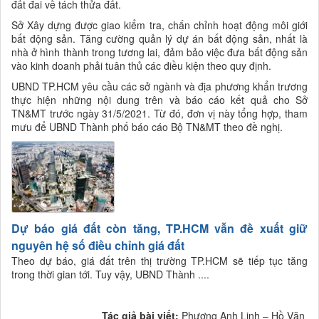
đất đai về tách thửa đất.
Sở Xây dựng được giao kiểm tra, chấn chỉnh hoạt động môi giới
bất động sản. Tăng cường quản lý dự án bất động sản, nhất là
nhà ở hình thành trong tương lai, đảm bảo việc đưa bất động sản
vào kinh doanh phải tuân thủ các điều kiện theo quy định.
UBND TP.HCM yêu cầu các sở ngành và địa phương khẩn trương
thực hiện những nội dung trên và báo cáo kết quả cho Sở
TN&MT trước ngày 31/5/2021. Từ đó, đơn vị này tổng hợp, tham
mưu để UBND Thành phố báo cáo Bộ TN&MT theo đề nghị.
Dự báo giá đất còn tăng, TP.HCM vẫn đề xuất giữ
nguyên hệ số điều chỉnh giá đất
Theo dự báo, giá đất trên thị trường TP.HCM sẽ tiếp tục tăng
trong thời gian tới. Tuy vậy, UBND Thành ....
Tác giả bài viết:
Phương Anh Linh – Hồ Văn