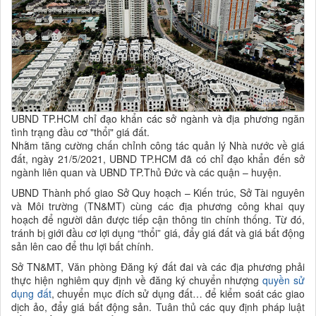
UBND TP.HCM chỉ đạo khẩn các sở ngành và địa phương ngăn
tình trạng đầu cơ "thổi" giá đất.
Nhằm tăng cường chấn chỉnh công tác quản lý Nhà nước về giá
đất, ngày 21/5/2021, UBND TP.HCM đã có chỉ đạo khẩn đến sở
ngành liên quan và UBND TP.Thủ Đức và các quận – huyện.
UBND Thành phố giao Sở Quy hoạch – Kiến trúc, Sở Tài nguyên
và Môi trường (TN&MT) cùng các địa phương công khai quy
hoạch để người dân được tiếp cận thông tin chính thống. Từ đó,
tránh bị giới đầu cơ lợi dụng “thổi” giá, đẩy giá đất và giá bất động
sản lên cao để thu lợi bất chính.
Sở TN&MT, Văn phòng Đăng ký đất đai và các địa phương phải
thực hiện nghiêm quy định về đăng ký chuyển nhượng
quyền sử
dụng đất
, chuyển mục đích sử dụng đất… để kiểm soát các giao
dịch ảo, đẩy giá bất động sản. Tuân thủ các quy định pháp luật