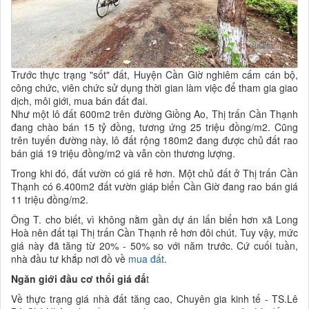
Trước thực trạng "sốt" đất, Huyện Cần Giờ nghiêm cấm cán bộ,
công chức, viên chức sử dụng thời gian làm việc để tham gia giao
dịch, môi giới, mua bán đất đai.
Như một lô đất 600m2 trên đường Giồng Ao, Thị trấn Cần Thạnh
đang chào bán 15 tỷ đồng, tương ứng 25 triệu đồng/m2. Cũng
trên tuyến đường này, lô đất rộng 180m2 đang được chủ đất rao
bán giá 19 triệu đồng/m2 và vẫn còn thương lượng.
Trong khi đó, đất vườn có giá rẻ hơn. Một chủ đất ở Thị trấn Cần
Thạnh có 6.400m2 đất vườn giáp biển Cần Giờ đang rao bán giá
11 triệu đồng/m2.
Ông T. cho biết, vì không nằm gần dự án lấn biển hơn xã Long
Hoà nên đất tại Thị trấn Cần Thạnh rẻ hơn đôi chút. Tuy vậy, mức
giá này đã tăng từ 20% - 50% so với năm trước. Cứ cuối tuần,
nhà đầu tư khắp nơi đồ về
mua đất
.
Ngăn giới đầu cơ thổi giá đấ
t
Về thực trạng giá nhà đất tăng cao, Chuyên gia kinh tế - TS.Lê