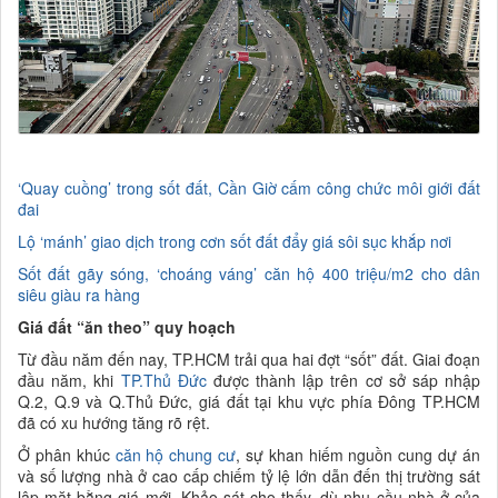
‘Quay cuồng’ trong sốt đất, Cần Giờ cấm công chức môi giới đất
đai
Lộ ‘mánh’ giao dịch trong cơn sốt đất đẩy giá sôi sục khắp nơi
Sốt đất gãy sóng, ‘choáng váng’ căn hộ 400 triệu/m2 cho dân
siêu giàu ra hàng
Giá đất “ăn theo” quy hoạch
Từ đầu năm đến nay, TP.HCM trải qua hai đợt “sốt” đất. Giai đoạn
đầu năm, khi
TP.Thủ Đức
được thành lập trên cơ sở sáp nhập
Q.2, Q.9 và Q.Thủ Đức, giá đất tại khu vực phía Đông TP.HCM
đã có xu hướng tăng rõ rệt.
Ở phân khúc
căn hộ chung cư
, sự khan hiếm nguồn cung dự án
và số lượng nhà ở cao cấp chiếm tỷ lệ lớn dẫn đến thị trường sát
lập mặt bằng giá mới. Khảo sát cho thấy, dù nhu cầu nhà ở của