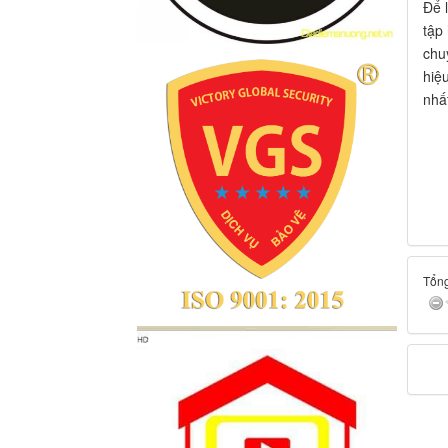
Để 
tập
chu
hiệ
nhấ
Tổng