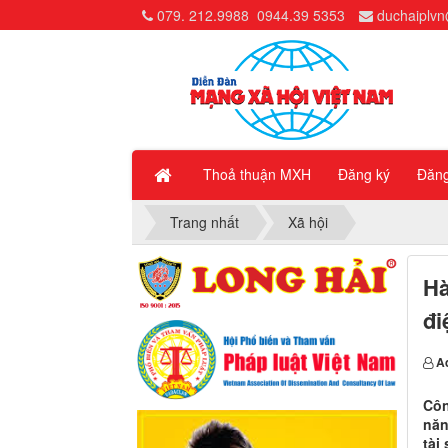
079. 212.9988
0944.39 5353
duchaiplv
Thoả thuận MXH
Đăng ký
Đăn
Trang nhất
Xã hội
Hà
đi
A
Côn
năn
tài