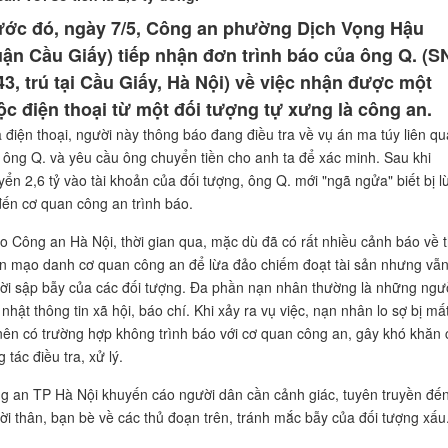
ước đó, ngày 7/5, Công an phường Dịch Vọng Hậu
uận Cầu Giấy) tiếp nhận đơn trình báo của ông Q. (S
43, trú tại Cầu Giấy, Hà Nội) về việc nhận được một
ộc điện thoại từ một đối tượng tự xưng là công an.
 điện thoại, người này thông báo đang điều tra về vụ án ma túy liên q
 ông Q. và yêu cầu ông chuyển tiền cho anh ta để xác minh. Sau khi
yển 2,6 tỷ vào tài khoản của đối tượng, ông Q. mới "ngã ngửa" biết bị l
đến cơ quan công an trình báo.
o Công an Hà Nội, thời gian qua, mặc dù đã có rất nhiều cảnh báo về 
n mạo danh cơ quan công an để lừa đảo chiếm đoạt tài sản nhưng vẫn
ời sập bẫy của các đối tượng. Đa phần nạn nhân thường là những ngườ
nhật thông tin xã hội, báo chí. Khi xảy ra vụ việc, nạn nhân lo sợ bị mấ
 nên có trường hợp không trình báo với cơ quan công an, gây khó khăn
 tác điều tra, xử lý.
g an TP Hà Nội khuyến cáo người dân cần cảnh giác, tuyên truyền đế
ời thân, bạn bè về các thủ đoạn trên, tránh mắc bẫy của đối tượng xấu