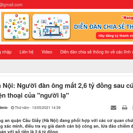
n@gmail.com
g nhập
Liên hệ
Video
Diễn đàn chia sẻ thông tin về các lĩnh
 Nội: Người đàn ông mất 2,6 tỷ đồng sau c
ện thoại của "người lạ"
dmin
Thứ năm - 13/05/2021 14:39
g an quận Cầu Giấy (Hà Nội) đang phối hợp với các cơ quan ch
g xác minh, điều tra vụ giả danh cán bộ công an, lừa đảo chiếm 
 sản với số tiền là 2,6 tỷ đồng.