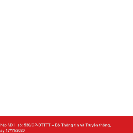
phép MXH số:
530/GP-BTTTT – Bộ Thông tin và Truyền thông,
ày 17/11/2020