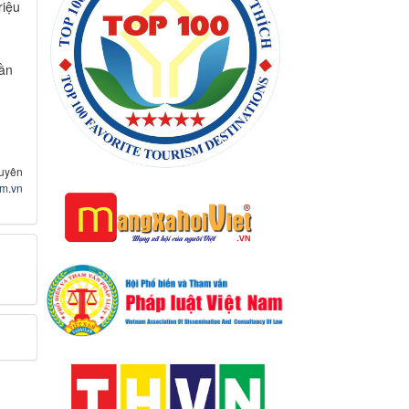
riệu
gần
uyên
om.vn