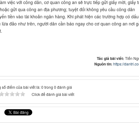
làm việc với công dân, cơ quan công an sẽ trực tiếp gửi giấy mời, giấy t
 hoặc gửi qua công an địa phương; tuyệt đối không yêu cầu công dân
yển tiền vào tài khoản ngân hàng. Khi phát hiện các trường hợp có dấu
u lừa đảo như trên, người dân cần báo ngay cho cơ quan công an nơi 
t.
Tác giả bài viết:
Tiến Ng
Nguồn tin:
https://dantri.c
 số điểm của bài viết là: 0 trong 0 đánh giá
Click để đánh giá bài viết