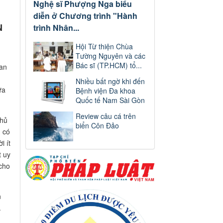
Nghệ sĩ Phượng Nga biểu
diễn ở Chương trình "Hành
N
trình Nhân...
Hội Từ thiện Chùa
Tường Nguyên và các
Bác sĩ (TP.HCM) tổ...
uan
Nhiều bất ngờ khi đến
ừa
Bệnh viện Đa khoa
Quốc tế Nam Sài Gòn
Review câu cá trên
thủ
biển Côn Đảo
 có
i ít
t uy
 cho
n
.