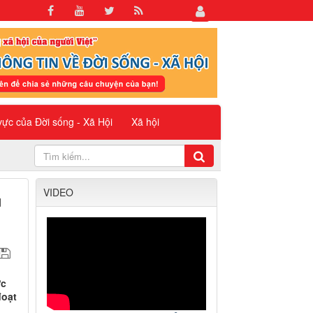
 vực của Đời sống - Xã Hội
Xã hội
VIDEO
ú
ức
đoạt