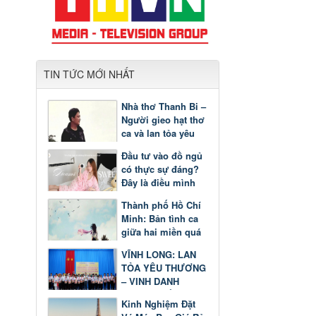
TIN TỨC MỚI NHẤT
Nhà thơ Thanh Bi –
Người gieo hạt thơ
ca và lan tỏa yêu
thương
Đầu tư vào đồ ngủ
có thực sự đáng?
Đây là điều mình
nhận ra sau một
Thành phố Hồ Chí
thời gian
Minh: Bản tình ca
giữa hai miền quá
khứ và tương lai
VĨNH LONG: LAN
TỎA YÊU THƯƠNG
– VINH DANH
GƯƠNG SÁNG
Kinh Nghiệm Đặt
HỌC TẬP