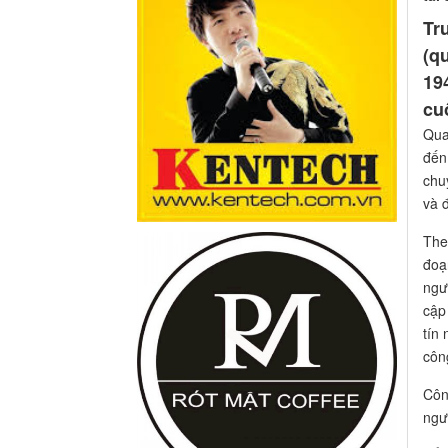
Tr
(q
19
cu
Qua
đến
chu
và 
The
đoạ
ngư
cập 
tín
công
Côn
ngư