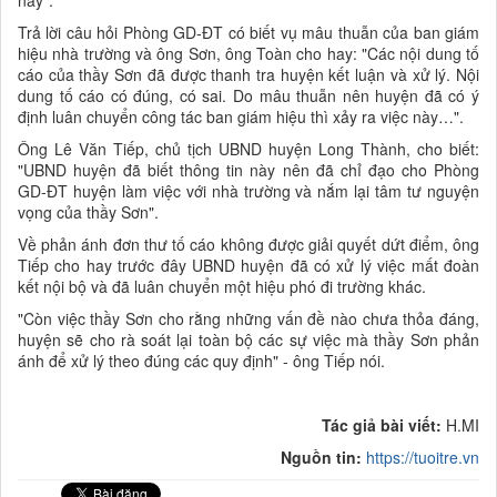
này".
Trả lời câu hỏi Phòng GD-ĐT có biết vụ mâu thuẫn của ban giám
hiệu nhà trường và ông Sơn, ông Toàn cho hay: "Các nội dung tố
cáo của thầy Sơn đã được thanh tra huyện kết luận và xử lý. Nội
dung tố cáo có đúng, có sai. Do mâu thuẫn nên huyện đã có ý
định luân chuyển công tác ban giám hiệu thì xảy ra việc này…".
Ông Lê Văn Tiếp, chủ tịch UBND huyện Long Thành, cho biết:
"UBND huyện đã biết thông tin này nên đã chỉ đạo cho Phòng
GD-ĐT huyện làm việc với nhà trường và nắm lại tâm tư nguyện
vọng của thầy Sơn".
Về phản ánh đơn thư tố cáo không được giải quyết dứt điểm, ông
Tiếp cho hay trước đây UBND huyện đã có xử lý việc mất đoàn
kết nội bộ và đã luân chuyển một hiệu phó đi trường khác.
"Còn việc thầy Sơn cho rằng những vấn đề nào chưa thỏa đáng,
huyện sẽ cho rà soát lại toàn bộ các sự việc mà thầy Sơn phản
ánh để xử lý theo đúng các quy định" - ông Tiếp nói.
Tác giả bài viết:
H.MI
Nguồn tin:
https://tuoitre.vn