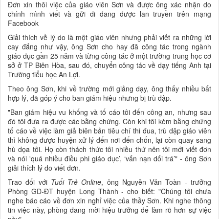
Đơn xin thôi việc của giáo viên Sơn và được ông xác nhận do
chính mình viết và gửi đi đang được lan truyền trên mạng
Facebook
Giải thích về lý do là một giáo viên nhưng phải viết ra những lời
cay đắng như vậy, ông Sơn cho hay đã công tác trong ngành
giáo dục gần 25 năm và từng công tác ở một trường trung học cơ
sở ở TP Biên Hòa, sau đó, chuyển công tác về dạy tiếng Anh tại
Trường tiểu học An Lợi.
Theo ông Sơn, khi về trường mới giảng dạy, ông thấy nhiều bất
hợp lý, đã góp ý cho ban giám hiệu nhưng bị trù dập.
"Ban giám hiệu vu khống và tố cáo tôi đến công an, nhưng sau
đó tôi đưa ra được các bằng chứng. Còn khi tôi kèm bằng chứng
tố cáo về việc làm giả biên bản tiêu chí thi đua, trù dập giáo viên
thì không được huyện xử lý đến nơi đến chốn, lại còn quay sang
hù dọa tôi. Họ còn thách thức tôi nhiều thứ nên tôi mới viết đơn
và nói 'quá nhiều điều phi giáo dục’, ‘vấn nạn dối trá’" - ông Sơn
giải thích lý do viết đơn.
Trao đổi với
Tuổi Trẻ Online
, ông Nguyễn Văn Toàn - trưởng
Phòng GD-ĐT huyện Long Thành - cho biết: "Chúng tôi chưa
nghe báo cáo về đơn xin nghỉ việc của thầy Sơn. Khi nghe thông
tin việc này, phòng đang mời hiệu trưởng để làm rõ hơn sự việc