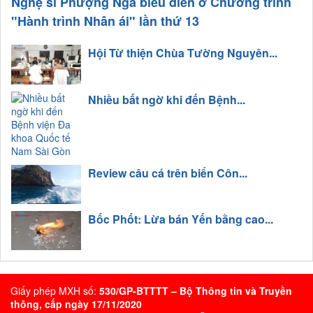
Nghệ sĩ Phượng Nga biểu diễn ở Chương trình
"Hành trình Nhân ái" lần thứ 13
Hội Từ thiện Chùa Tường Nguyên...
Nhiều bất ngờ khi đến Bệnh...
Review câu cá trên biển Côn...
Bốc Phốt: Lừa bán Yến bằng cao...
Giấy phép MXH số:
530/GP-BTTTT – Bộ Thông tin và Truyền
thông, cấp ngày 17/11/2020