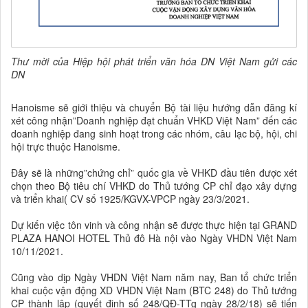
Thư mời của
Hiệp hội phát triển văn hóa DN Việt Nam gửi các
DN
Hanoisme sẽ giới thiệu và chuyển Bộ tài liệu hướng dẫn đăng kí
xét công nhận”Doanh nghiệp đạt chuẩn VHKD Việt Nam” đến các
doanh nghiệp đang sinh hoạt trong các nhóm, câu lạc bộ, hội, chi
hội trực thuộc Hanoisme.
Đây sẽ là những”chứng chỉ” quốc gia về VHKD đầu tiên được xét
chọn theo Bộ tiêu chí VHKD do Thủ tướng CP chỉ đạo xây dựng
và triển khai( CV số 1925/KGVX-VPCP ngày 23/3/2021.
Dự kiến việc tôn vinh và công nhận sẽ được thực hiện tại GRAND
PLAZA HANOI HOTEL Thủ đô Hà nội vào Ngày VHDN Việt Nam
10/11/2021.
Cũng vào dịp Ngày VHDN Việt Nam năm nay, Ban tổ chức triển
khai cuộc vận động XD VHDN Việt Nam (BTC 248) do Thủ tướng
CP thành lập (quyết định số 248/QĐ-TTg ngày 28/2/18) sẽ tiến