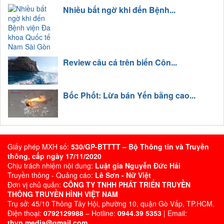
Nhiều bất ngờ khi đến Bệnh...
Review câu cá trên biển Côn...
Bốc Phốt: Lừa bán Yến bằng cao...
Giấy phép MXH số:
530/GP-BTTTT – Bộ Thông tin và Truyền
thông, cấp ngày 17/11/2020
Chịu trách nhiệm nội dung:
Luật gia Nguyễn Đức Hải
Truyền thông - Quảng cáo:
Lê Sơn - Nữ Việt
Đơn vị chủ quản:
CÔNG TY TNHH PHÁT TRIỂN TRUYỀN
THÔNG TRUYỀN HÌNH VIỆT NAM
Trụ sở: 45/10 Thông Tây Hội, phường 10, quận Gò Vấp, TP.HCM.
Điện thoại:
0792129988
– Hotline:
0944.39 5353
| Email:
thvn.media@gmail.com