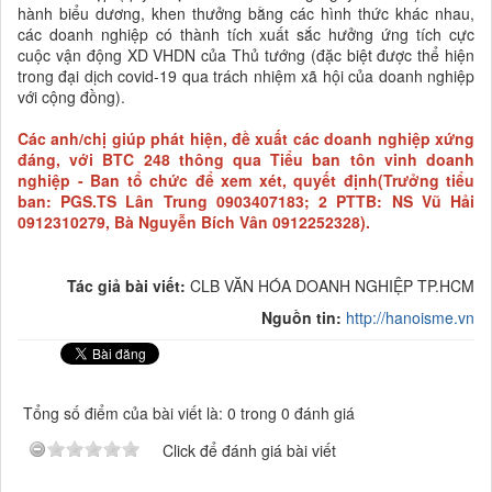
hành biểu dương, khen thưởng bằng các hình thức khác nhau,
các doanh nghiệp có thành tích xuất sắc hưởng ứng tích cực
cuộc vận động XD VHDN của Thủ tướng (đặc biệt được thể hiện
trong đại dịch covid-19 qua trách nhiệm xã hội của doanh nghiệp
với cộng đồng).
Các anh/chị giúp phát hiện, đề xuất các doanh nghiệp xứng
đáng, với BTC 248 thông qua Tiểu ban tôn vinh doanh
nghiệp - Ban tổ chức để xem xét, quyết định(Trưởng tiểu
ban: PGS.TS Lân Trung 0903407183; 2 PTTB: NS Vũ Hải
0912310279, Bà Nguyễn Bích Vân 0912252328).
Tác giả bài viết:
CLB VĂN HÓA DOANH NGHIỆP TP.HCM
Nguồn tin:
http://hanoisme.vn
Tổng số điểm của bài viết là: 0 trong 0 đánh giá
Click để đánh giá bài viết