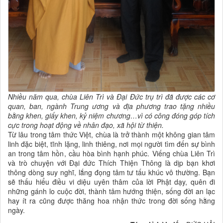
Nhiều năm qua, chùa Liên Trì và Đại Đức trụ trì đã được các cơ
quan, ban, ngành Trung ương và địa phương trao tặng nhiều
bằng khen, giấy khen, kỷ niệm chương…vì có công đóng góp tích
cực trong hoạt động về nhân đạo, xã hội từ thiện.
Từ lâu trong tâm thức Việt, chùa là trở thành một không gian tâm
linh đặc biệt, tĩnh lặng, linh thiêng, nơi mọi người tìm đến sự bình
an trong tâm hồn, cầu hòa bình hạnh phúc. Viếng chùa Liên Trì
và trò chuyện với Đại đức Thích Thiện Thông là dịp bạn khơi
thông dòng suy nghĩ, lắng đọng tâm tư tấu khúc vô thường. Bạn
sẽ thấu hiểu điều vi diệu uyên thâm của lời Phật dạy, quên đi
những gánh lo cuộc đời, thành tâm hướng thiện, sống đời an lạc
hay ít ra cũng được thăng hoa nhận thức trong đời sống hằng
ngày.