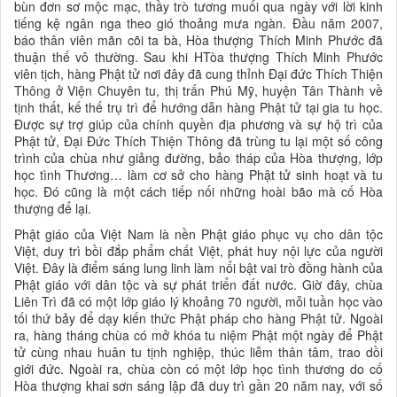
bùn đơn sơ mộc mạc, thầy trò tương muối qua ngày với lời kinh
tiếng kệ ngân nga theo gió thoảng mưa ngàn. Đầu năm 2007,
báo thân viên mãn cõi ta bà, Hòa thượng Thích Minh Phước đã
thuận thế vô thường. Sau khi HTòa thượng Thích Minh Phước
viên tịch, hàng Phật tử nơi đây đã cung thỉnh Đại đức Thích Thiện
Thông ở Viện Chuyên tu, thị trấn Phú Mỹ, huyện Tân Thành về
tịnh thất, kế thế trụ trì để hướng dẫn hàng Phật tử tại gia tu học.
Được sự trợ giúp của chính quyền địa phương và sự hộ trì của
Phật tử, Đại Đức Thích Thiện Thông đã trùng tu lại một số công
trình của chùa như giảng đường, bảo tháp của Hòa thượng, lớp
học tình Thương… làm cơ sở cho hàng Phật tử sinh hoạt và tu
học. Đó cũng là một cách tiếp nối những hoài bão mà cố Hòa
thượng để lại.
Phật giáo của Việt Nam là nền Phật giáo phục vụ cho dân tộc
Việt, duy trì bồi đắp phẩm chất Việt, phát huy nội lực của người
Việt. Đây là điểm sáng lung linh làm nổi bật vai trò đồng hành của
Phật giáo với dân tộc và sự phát triển đất nước. Giờ đây, chùa
Liên Trì đã có một lớp giáo lý khoảng 70 người, mỗi tuần học vào
tối thứ bảy để dạy kiến thức Phật pháp cho hàng Phật tử. Ngoài
ra, hàng tháng chùa có mở khóa tu niệm Phật một ngày để Phật
tử cùng nhau huân tu tịnh nghiệp, thúc liễm thân tâm, trao dồi
giới đức. Ngoài ra, chùa còn có một lớp học tình thương do cố
Hòa thượng khai sơn sáng lập đã duy trì gần 20 năm nay, với số