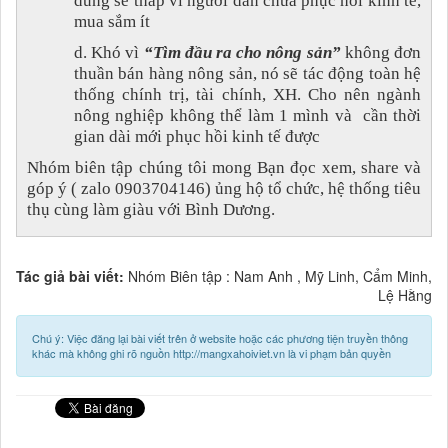
dùng sẽ thấp vì người dân chưa phục hồi kinh tế,
mua sắm ít
d. Khó vì
“Tìm đầu ra cho nông sản”
không đơn
thuần bán hàng nông sản, nó sẽ tác động toàn hệ
thống chính trị, tài chính, XH. Cho nên ngành
nông nghiệp không thể làm 1 mình và cần thời
gian dài mới phục hồi kinh tế được
Nhóm biên tập chúng tôi mong Bạn đọc xem, share và
góp ý ( zalo 0903704146) ủng hộ tổ chức, hệ thống tiêu
thụ cùng làm giàu với Bình Dương.
Tác giả bài viết:
Nhóm Biên tập : Nam Anh , Mỹ Linh, Cẩm Minh,
Lệ Hằng
Chú ý: Việc đăng lại bài viết trên ở website hoặc các phương tiện truyền thông
khác mà không ghi rõ nguồn http://mangxahoiviet.vn là vi phạm bản quyền