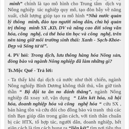
minh”
chính là tạo mô hình cho Trung tâm dịch vụ
Nông nghiệp tác nghiệp quy mô, tạo đòn bẫy về năng
xuất, chất lượng giúp tạo ra mô hình
“Nhà nước quản
lý thông minh, đào tạo người nông dân, chủ hộ quản
trị thông minh SX ,KD, DV và năng cao đời sống văn
hóa, công nghệ, cá thể hóa tin học và công nghệ, trên
nền tảng giữ môi trường sinh thái: Xanh - Sạch-Khỏe-
Đẹp và Sống tử tế”.
4.
PV hỏi
:
Trong dịch, lưu thông hàng hóa Nông sản,
đồng bào và ngành Nông nghiệp đã làm những gì?
Ts.Mộc Quế - Trả lời:
- Ta thấy khi đại dịch cả nước như thời chiến, ngành
Nông nghiệp Bình Dương không thất thủ, vẫn giữ tinh
thần
“ Bộ đội ta ăn no đánh thắng”,
ngành Nông
nghiệp đã xoay xở, vận dụng
“ Liên kết hóa, xã hội
hóa, doanh nghiệp hóa và công nghệ hóa “
cứu SX ,
bán hàng tồn và cứu đói cho đồng bào và tranh thủ các
tỉnh Bạn giúp dân trong giãn cách, với tinh thần chuẩn
bị các HTX, tổ hợp tác, người dân, doanh nghiệp, hết
giãn cách là tìm cách bung ra
“liên kết”
tìm nơi tiêu thụ