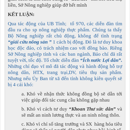
liền, Sở Nông nghiệp giúp đỡ hết mình
KẾT LUẬN:
Qua tác động của UB Tỉnh; tổ 970, các diễn đàn tìm
đầu ra cho sp nông nghiệp thực phẩm. Chúng ta thấy
Bộ Nông nghiệp rất chủ động, không để tình trạng
“giải cứu nông sản ”
1 cách bị động. Đó là tư duy khoa
học độc đáo, có trách nhiệm cao với đồng bào. Riêng
Sở Nông nghiệp tỉnh và các ban ngành, Báo chí đã rất
tuyệt vời, tốc độ. Tổ chức diễn đàn
“Ích nước Lợi dân”.
Những chỉ đạo vĩ mô đã tác động và hành động hỗ trợ
nông dân, HTX, trang trại,DV, tiêu thụ sản phẩm.
Nhưng nếu Ủy Ban từ xã đến tỉnh không kiên quyết sẽ
bị 4 cái khó:
a. Khó về nhận thức không đồng bộ sẽ dẫn tới
việc giúp đối tác cung cầu không gặp nhau
b. Khó vì cách tư duy
“Khoan Thư sức dân”
và
sẽ mất an ninh lương thực và an ninh nông thôn.
c. Khó vì chỉ số tăng trưởng và SX hàng hóa tiêu