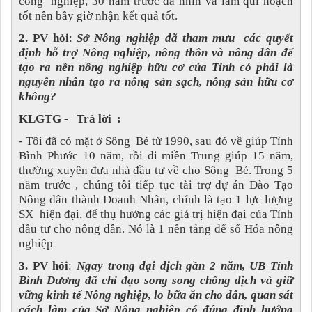
công nghiệp, 30 năm trước đã nhìn và làm qui hoạch
tốt nên bây giờ nhận kết quả tốt.
2. PV hỏi
:
Sở Nông nghiệp đã tham mưu các quyết
định hỗ trợ Nông nghiệp, nông thôn và nông dân để
tạo ra nền nông nghiệp hữu cơ của Tỉnh có phải là
nguyên nhân tạo ra nông sản sạch, nông sản hữu cơ
không?
KLGTG - Trả lời :
- Tôi đã có mặt ở Sông Bé từ 1990, sau đó về giúp Tỉnh
Bình Phước 10 năm, rồi đi miền Trung giúp 15 năm,
thường xuyên đưa nhà đầu tư về cho Sông Bé. Trong 5
năm trước , chúng tôi tiếp tục tài trợ dự án Đào Tạo
Nông dân thành Doanh Nhân, chính là tạo 1 lực lượng
SX hiện đại, để thụ hưởng các giá trị hiện đại của Tỉnh
đầu tư cho nông dân. Nó là 1 nền tảng để số Hóa nông
nghiệp
3. PV hỏi
:
Ngay trong đại dịch gần 2 năm, UB Tỉnh
Bình Dương đã chỉ đạo song song chống dịch và giữ
vững kinh tế Nông nghiệp, lo bữa ăn cho dân, quan sát
cách làm của Sở Nông nghiệp có đúng định hướng