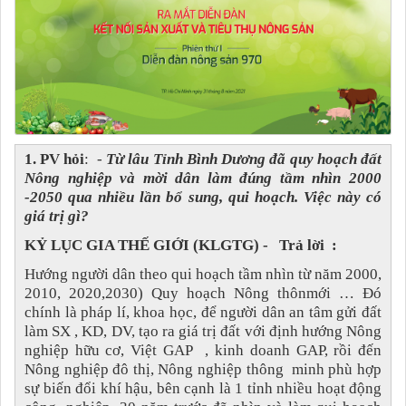
1. PV hỏi
: -
Từ lâu Tỉnh Bình Dương đã quy hoạch đất
Nông nghiệp và mời dân làm đúng tầm nhìn 2000
-2050 qua nhiều lần bổ sung, qui hoạch. Việc này có
giá trị gì?
KỶ LỤC GIA THẾ GIỚI (KLGTG) - Trả lời :
Hướng người dân theo qui hoạch tầm nhìn từ năm 2000,
2010, 2020,2030) Quy hoạch Nông thônmới … Đó
chính là pháp lí, khoa học, để người dân an tâm gửi đất
làm SX , KD, DV, tạo ra giá trị đất với định hướng Nông
nghiệp hữu cơ, Việt GAP , kinh doanh GAP, rồi đến
Nông nghiệp đô thị, Nông nghiệp thông minh phù hợp
sự biến đổi khí hậu, bên cạnh là 1 tỉnh nhiều hoạt động