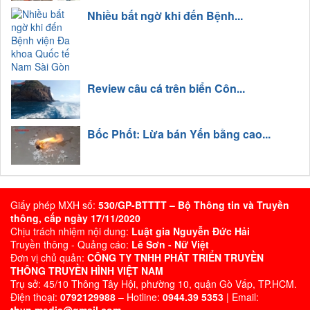
Nhiều bất ngờ khi đến Bệnh...
Review câu cá trên biển Côn...
Bốc Phốt: Lừa bán Yến bằng cao...
Giấy phép MXH số:
530/GP-BTTTT – Bộ Thông tin và Truyền
thông, cấp ngày 17/11/2020
Chịu trách nhiệm nội dung:
Luật gia Nguyễn Đức Hải
Truyền thông - Quảng cáo:
Lê Sơn - Nữ Việt
Đơn vị chủ quản:
CÔNG TY TNHH PHÁT TRIỂN TRUYỀN
THÔNG TRUYỀN HÌNH VIỆT NAM
Trụ sở: 45/10 Thông Tây Hội, phường 10, quận Gò Vấp, TP.HCM.
Điện thoại:
0792129988
– Hotline:
0944.39 5353
| Email: