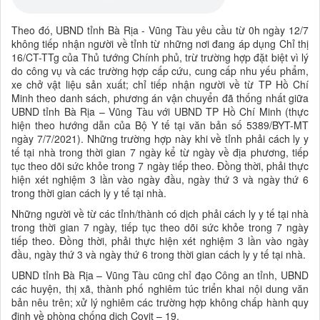
Theo đó, UBND tỉnh Bà Rịa - Vũng Tàu yêu cầu từ 0h ngày 12/7
không tiếp nhận người về tỉnh từ những nơi đang áp dụng Chỉ thị
16/CT-TTg của Thủ tướng Chính phủ, trừ trường hợp đặt biệt vì lý
do công vụ và các trường hợp cấp cứu, cung cấp nhu yếu phẩm,
xe chở vật liệu sản xuất; chỉ tiếp nhận người về từ TP Hồ Chí
Minh theo danh sách, phương án vận chuyển đã thống nhất giữa
UBND tỉnh Bà Rịa – Vũng Tàu với UBND TP Hồ Chí Minh (thực
hiện theo hướng dẫn của Bộ Y tế tại văn bản số 5389/BYT-MT
ngày 7/7/2021). Những trường hợp này khi về tỉnh phải cách ly y
tế tại nhà trong thời gian 7 ngày kể từ ngày về địa phương, tiếp
tục theo dõi sức khỏe trong 7 ngày tiếp theo. Đồng thời, phải thực
hiện xét nghiệm 3 lần vào ngày đầu, ngày thứ 3 và ngày thứ 6
trong thời gian cách ly y tế tại nhà.
Những người về từ các tỉnh/thành có dịch phải cách ly y tế tại nhà
trong thời gian 7 ngày, tiếp tục theo dõi sức khỏe trong 7 ngày
tiếp theo. Đồng thời, phải thực hiện xét nghiệm 3 lần vào ngày
đầu, ngày thứ 3 và ngày thứ 6 trong thời gian cách ly y tế tại nhà.
UBND tỉnh Bà Rịa – Vũng Tàu cũng chỉ đạo Công an tỉnh, UBND
các huyện, thị xã, thành phố nghiêm túc triển khai nội dung văn
bản nêu trên; xử lý nghiêm các trường hợp không chấp hành quy
định về phòng chống dịch Covit – 19.