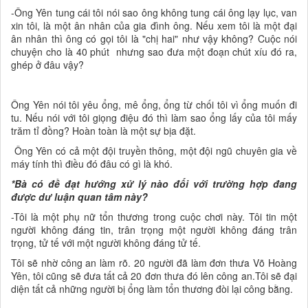
-Ông Yên tung cái tôi nói sao ông không tung cái ông lạy lục, van
xin tôi, là một ân nhân của gia đình ông. Nếu xem tôi là một đại
ân nhân thì ông có gọi tôi là "chị hai" như vậy không? Cuộc nói
chuyện cho là 40 phút nhưng sao đưa một đoạn chút xíu đó ra,
ghép ở đâu vậy?
Ông Yên nói tôi yêu ổng, mê ổng, ổng từ chối tôi vì ổng muốn đi
tu. Nếu nói với tôi giọng điệu đó thì làm sao ổng lấy của tôi mấy
trăm tỉ đồng? Hoàn toàn là một sự bịa đặt.
Ông Yên có cả một đội truyền thông, một đội ngũ chuyên gia về
máy tính thì điều đó đâu có gì là khó.
*Bà có đề đạt hướng xử lý nào đối với trường hợp đang
được dư luận quan tâm này?
-Tôi là một phụ nữ tổn thương trong cuộc chơi này. Tôi tin một
người không đáng tin, trân trọng một người không đáng trân
trọng, tử tế với một người không đáng tử tế.
Tôi sẽ nhờ công an làm rõ. 20 người đã làm đơn thưa Võ Hoàng
Yên, tôi cũng sẽ đưa tất cả 20 đơn thưa đó lên công an.Tôi sẽ đại
diện tất cả những người bị ổng làm tổn thương đòi lại công bằng.