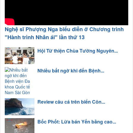
Nghệ sĩ Phượng Nga biểu diễn ở Chương trình
"Hành trình Nhân ái" lần thứ 13
Hội Từ thiện Chùa Tường Nguyên...
Nhiều bất ngờ khi đến Bệnh...
Review câu cá trên biển Côn...
Bốc Phốt: Lừa bán Yến bằng cao...