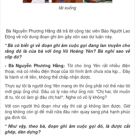
tải xuống
Bà Nguyễn Phương Hằng đã trả lời cộng tác viên Báo Người Lao
Động về nội dung đoạn ghi âm gây xôn xao dư luận này.
* Bà có biết gì về đoạn ghi âm cuộc gọi đang lan truyền cho
rằng đó là của bà với ông Võ Hoàng Yên? Bà nghĩ sao về
clip đó?
- Bà Nguyễn Phương Hằng:
Tôi cho ông Yên rất nhiều điện
thoại, mà có nhiều điện thoại của tôi hình ảnh chưa xóa kịp... Đây
là hành vi rẻ tiền, không thể chấp nhận được.
Thực sự tôi là người ông Yên mang ơn thì ổng phải nói thế nào tôi
mới giúp ổng chứ. Đâu có lý nào như ổng nói: "Chị hai, tôi muốn
đi tu, tôi có làm gì đâu chị hai!". Nghe có vô lý không?
Với con người thủ đoạn như vậy thì cái gì không làm được. Giờ
ông không còn gì để mất nữa đâu nên quay sang phá hạnh phúc
gia đình tôi.
* Như vậy, theo bà, đoạn ghi âm cuộc gọi đó, là được cắt
ghép, dàn dựng?