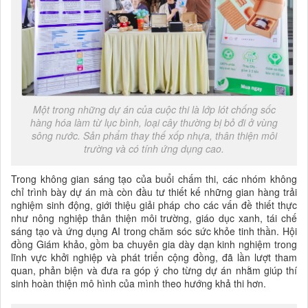
Một trong những dự án của cuộc thi là lớp lót chống sốc
hàng hóa làm từ lục bình, loại cây thường bị bỏ đi ở vùng
sông nước. Sản phẩm thay thế xốp nhựa, thân thiện môi
trường và có tính ứng dụng cao.
Trong không gian sáng tạo của buổi chấm thi, các nhóm không
chỉ trình bày dự án mà còn đầu tư thiết kế những gian hàng trải
nghiệm sinh động, giới thiệu giải pháp cho các vấn đề thiết thực
như nông nghiệp thân thiện môi trường, giáo dục xanh, tái chế
sáng tạo và ứng dụng AI trong chăm sóc sức khỏe tinh thần. Hội
đồng Giám khảo, gồm ba chuyên gia dày dạn kinh nghiệm trong
lĩnh vực khởi nghiệp và phát triển cộng đồng, đã lần lượt tham
quan, phản biện và đưa ra góp ý cho từng dự án nhằm giúp thí
sinh hoàn thiện mô hình của mình theo hướng khả thi hơn.