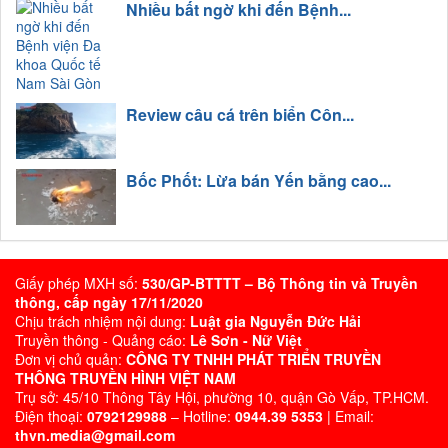
Nhiều bất ngờ khi đến Bệnh...
Review câu cá trên biển Côn...
Bốc Phốt: Lừa bán Yến bằng cao...
Giấy phép MXH số:
530/GP-BTTTT – Bộ Thông tin và Truyền
thông, cấp ngày 17/11/2020
Chịu trách nhiệm nội dung:
Luật gia Nguyễn Đức Hải
Truyền thông - Quảng cáo:
Lê Sơn - Nữ Việt
Đơn vị chủ quản:
CÔNG TY TNHH PHÁT TRIỂN TRUYỀN
THÔNG TRUYỀN HÌNH VIỆT NAM
Trụ sở: 45/10 Thông Tây Hội, phường 10, quận Gò Vấp, TP.HCM.
Điện thoại:
0792129988
– Hotline:
0944.39 5353
| Email:
thvn.media@gmail.com