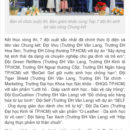
Ban tổ chức cuộc thi, Ban giám khảo cùng Top 7 đội thí sinh
lọt vào vòng Chung kết
Kết thúc vòng thi, 7 đội xuất sắc nhất đã chính thức lộ diện và
tiến vào Chung kết: Đội Vivu (Trường ĐH Văn Lang, Trường ĐH
Hoa Sen, Trường ĐH Công thương TP.HCM) với dự án “Xây dựng
hệ sinh thái đa dạng và chuyên nghiệp cho gia đình và trẻ em”;
Đội Green Refillers (Trường ĐH Văn Lang, Trường ĐH Kinh tế
TP.HCM, Trường ĐH Ngoại thương CS2, Trường ĐH Ngân hàng
TP.HCM) với “BioGel: Gel giữ nước sinh học chống hạn”; Đội
Tiger Shield (Trường ĐH Văn Lang, Trường ĐH Tài chính -
Marketing, Trường Đại học Khoa học Sức khỏe - ĐHQG TP.HCM)
với sản phẩm “Lưỡi hổ - Giáp xanh sinh học - bảo vệ cây trồng”;
Đội EcoCushion (Trường ĐH Văn Lang) với “Đồ chống sốc hàng
hóa từ lục bình”; Đội Self (Trường ĐH Văn Lang) với dự án “SELF
- Ứng dụng giáo dục dành cho trẻ tự kỷ”; Đội Da Cam (Trường
Đại học Kinh tế TP.HCM) với sản phẩm “O-Leather - Da sinh học
từ vỏ cam”; Đội Sáng Tạo Xanh (Trường ĐH Văn Lang) với “Hộp
đựng thực phẩm từ thân chuối”.