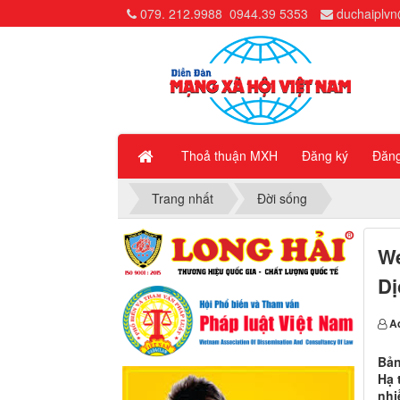
079. 212.9988
0944.39 5353
duchaiplv
Thoả thuận MXH
Đăng ký
Đăn
Trang nhất
Đời sống
We
Dị
A
Bản
Hạ 
nhi