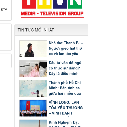
:
BTV
TIN TỨC MỚI NHẤT
Nhà thơ Thanh Bi –
Người gieo hạt thơ
ca và lan tỏa yêu
thương
Đầu tư vào đồ ngủ
có thực sự đáng?
Đây là điều mình
nhận ra sau một
Thành phố Hồ Chí
thời gian
Minh: Bản tình ca
giữa hai miền quá
khứ và tương lai
VĨNH LONG: LAN
TỎA YÊU THƯƠNG
– VINH DANH
GƯƠNG SÁNG
Kinh Nghiệm Đặt
HỌC TẬP