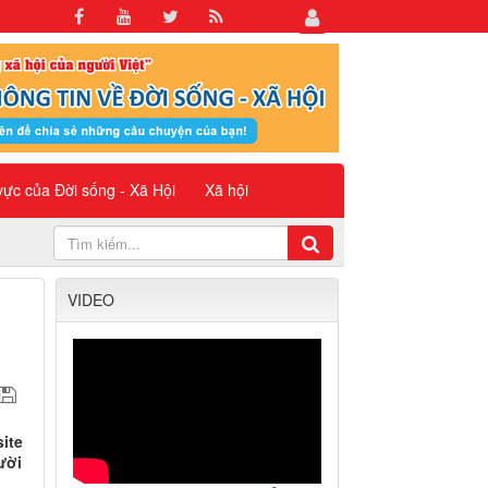
 vực của Đời sống - Xã Hội
Xã hội
VIDEO
ite
ười