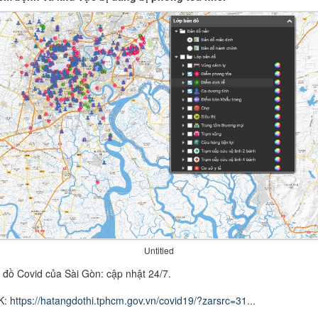
Untitled
 đồ Covid của Sài Gòn: cập nhật 24/7.
K:
https://hatangdothi.tphcm.gov.vn/covid19/?zarsrc=31
...