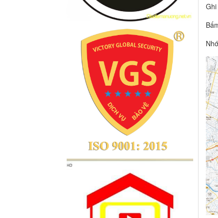
Ghi
Bấm
Nhớ