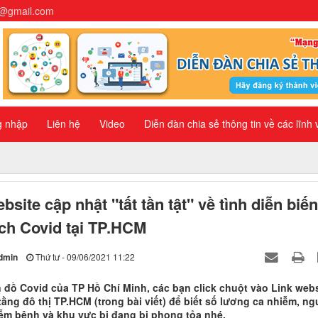
n@gmail.com
g nhập
Liên hệ
Video
Diễn đàn chia sẻ thông tin về các lĩnh
bsite cập nhật "tất tần tật" về tình diễn biến
ch Covid tại TP.HCM
dmin
Thứ tư - 09/06/2021 11:22
 đồ Covid của TP Hồ Chí Minh, các bạn click chuột vào Link webs
tầng đô thị TP.HCM (trong bài viết) để biết số lương ca nhiễm, ng
ễm bệnh và khu vực bị đang bị phong tỏa nhé.