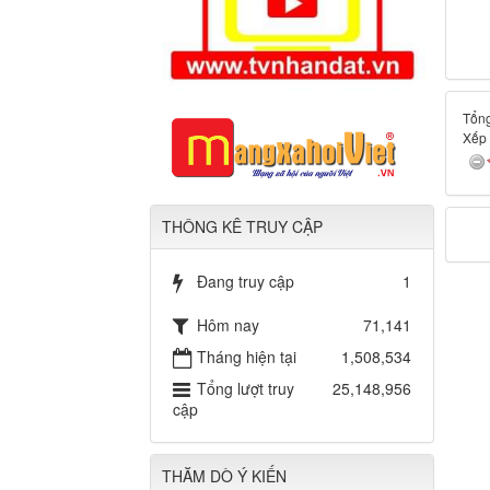
Tổng
Xếp
THÔNG KÊ TRUY CẬP
Đang truy cập
1
Hôm nay
71,141
Tháng hiện tại
1,508,534
Tổng lượt truy
25,148,956
cập
THĂM DÒ Ý KIẾN