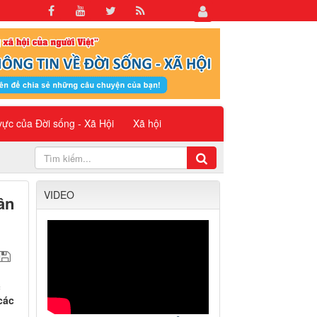
 vực của Đời sống - Xã Hội
Xã hội
VIDEO
ân
c
các