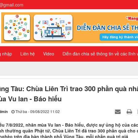
n@gmail.com
g nhập
Liên hệ
Video
Diễn đàn chia sẻ thông tin về các lĩnh
ng Tàu: Chùa Liên Trì trao 300 phần quà nh
a Vu lan - Báo hiếu
dmin
Thứ ba - 09/08/2022 11:02
ều 7/8/2022, nhân mùa Vu lan - Báo hiếu, được sự ủng hộ của cá
h thường quân Phật tử, Chùa Liên Trì đã trao 300 phần quà cho 
nghèo trên địa bàn thành phố Vũng Tàu, mỗi phần quà trị giá