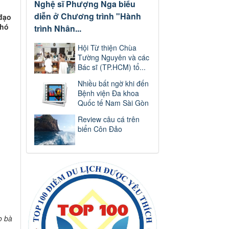
Nghệ sĩ Phượng Nga biểu
diễn ở Chương trình "Hành
 đạo
khó
trình Nhân...
Hội Từ thiện Chùa
Tường Nguyên và các
Bác sĩ (TP.HCM) tổ...
Nhiều bất ngờ khi đến
Bệnh viện Đa khoa
Quốc tế Nam Sài Gòn
Review câu cá trên
biển Côn Đảo
o bà