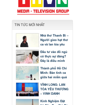
TIN TỨC MỚI NHẤT
Nhà thơ Thanh Bi –
Người gieo hạt thơ
ca và lan tỏa yêu
thương
Đầu tư vào đồ ngủ
có thực sự đáng?
Đây là điều mình
nhận ra sau một
Thành phố Hồ Chí
thời gian
Minh: Bản tình ca
giữa hai miền quá
khứ và tương lai
VĨNH LONG: LAN
TỎA YÊU THƯƠNG
– VINH DANH
GƯƠNG SÁNG
Kinh Nghiệm Đặt
HỌC TẬP