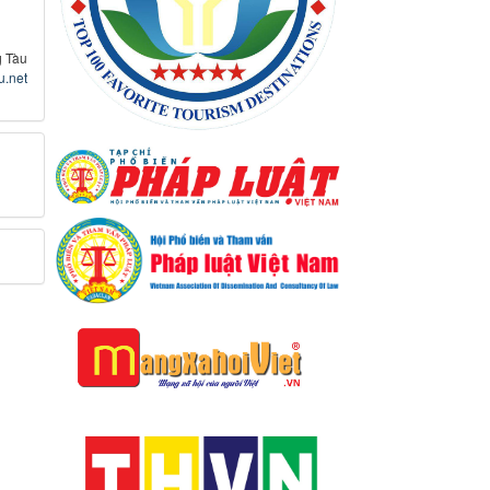
g Tàu
u.net