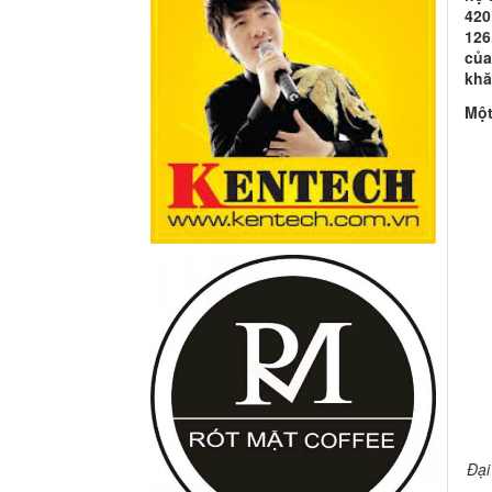
420
126
của
khă
Một
Đại