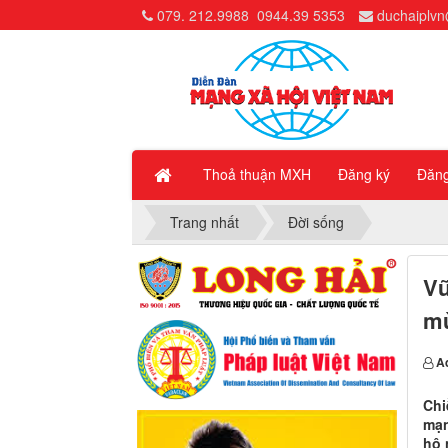
079. 212.9988
0944.39 5353
duchaiplv
Thoả thuận MXH
Đăng ký
Đăn
Trang nhất
Đời sống
Vũ
mù
A
Chi
mạn
hộ 