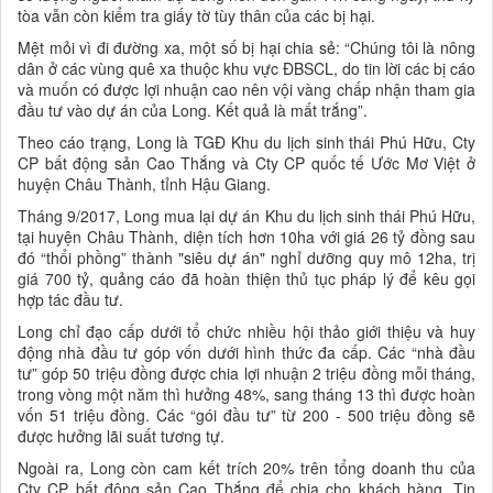
tòa vẫn còn kiểm tra giấy tờ tùy thân của các bị hại.
Mệt mỏi vì đi đường xa, một số bị hại chia sẻ: “Chúng tôi là nông
dân ở các vùng quê xa thuộc khu vực ĐBSCL, do tin lời các bị cáo
và muốn có được lợi nhuận cao nên vội vàng chấp nhận tham gia
đầu tư vào dự án của Long. Kết quả là mất trắng”.
Theo cáo trạng, Long là TGĐ Khu du lịch sinh thái Phú Hữu, Cty
CP bất động sản Cao Thắng và Cty CP quốc tế Ước Mơ Việt ở
huyện Châu Thành, tỉnh Hậu Giang.
Tháng 9/2017, Long mua lại dự án Khu du lịch sinh thái Phú Hữu,
tại huyện Châu Thành, diện tích hơn 10ha với giá 26 tỷ đồng sau
đó “thổi phồng” thành "siêu dự án" nghỉ dưỡng quy mô 12ha, trị
giá 700 tỷ, quảng cáo đã hoàn thiện thủ tục pháp lý để kêu gọi
hợp tác đầu tư.
Long chỉ đạo cấp dưới tổ chức nhiều hội thảo giới thiệu và huy
động nhà đầu tư góp vốn dưới hình thức đa cấp. Các “nhà đầu
tư” góp 50 triệu đồng được chia lợi nhuận 2 triệu đồng mỗi tháng,
trong vòng một năm thì hưởng 48%, sang tháng 13 thì được hoàn
vốn 51 triệu đồng. Các “gói đầu tư” từ 200 - 500 triệu đồng sẽ
được hưởng lãi suất tương tự.
Ngoài ra, Long còn cam kết trích 20% trên tổng doanh thu của
Cty CP bất động sản Cao Thắng để chia cho khách hàng. Tin