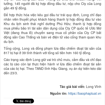
tưởng, 145 người đã ký hợp đồng đầu tư, nộp cho Cty của Long
gần 49 tỷ đồng.
Để hợp thức hóa việc kêu gọi đầu tư trái quy định, Long chỉ đạo
nhân viên thuyết phục khách hàng thanh lý hợp đồng đầu tư vào
Khu du lịch sinh thái nghỉ dưỡng Phú Hữu; thanh lý hợp đồng
mua phiếu bảo trì tài sản dân dụng của Cty CP quốc tế Ước Mơ
Việt (đang thua lỗ) chuyển sang mua cổ phần của Cty CP bất
động sản Cao Thắng và bán vé điện tử vào cổng tham quan khu
du lịch.
Tổng cộng, Long và đồng phạm lừa đảo chiếm đoạt tài sản của
817 bị hại ở 39 tỉnh thành với tổng số tiền hơn 160 tỷ đồng.
Cáo trạng xác định Long giữ vai trò chủ mưu, cầm đầu và chỉ đạo
các bị cáo còn lại thực hiện hành vi lừa đảo chiếm đoạt tài sản
của các bị hại. Theo TAND tỉnh Hậu Giang, vụ án dự kiến kéo dài
đến 23/3.
Tác giả bài viết:
Long Vĩnh
Nguồn tin:
https://baophapluat.vn