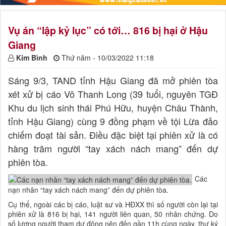
Vụ án “lập kỷ lục” có tới… 816 bị hại ở Hậu
Giang
Kim Bình
Thứ năm - 10/03/2022 11:18
Sáng 9/3, TAND tỉnh Hậu Giang đã mở phiên tòa
xét xử bị cáo Võ Thanh Long (39 tuổi, nguyên TGĐ
Khu du lịch sinh thái Phú Hữu, huyện Châu Thành,
tỉnh Hậu Giang) cùng 9 đồng phạm về tội Lừa đảo
chiếm đoạt tài sản. Điều đặc biệt tại phiên xử là có
hàng trăm người “tay xách nách mang” đến dự
phiên tòa.
Các
nạn nhân “tay xách nách mang” đến dự phiên tòa.
Cụ thể, ngoài các bị cáo, luật sư và HĐXX thì số người còn lại tại
phiên xử là 816 bị hại, 141 người liên quan, 50 nhân chứng. Do
số lượng người tham dự đông nên đến gần 11h cùng ngày, thư ký