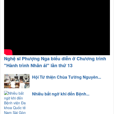
Nghệ sĩ Phượng Nga biểu diễn ở Chương trình
"Hành trình Nhân ái" lần thứ 13
Hội Từ thiện Chùa Tường Nguyên...
Nhiều bất ngờ khi đến Bệnh...