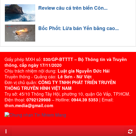
Review câu cá trên biển Côn...
Bốc Phốt: Lừa bán Yến bằng cao...
Giấy phép MXH số:
530/GP-BTTTT – Bộ Thông tin và Truyền
thông, cấp ngày 17/11/2020
Chịu trách nhiệm nội dung:
Luật gia Nguyễn Đức Hải
Truyền thông - Quảng cáo:
Lê Sơn - Nữ Việt
Đơn vị chủ quản:
CÔNG TY TNHH PHÁT TRIỂN TRUYỀN
THÔNG TRUYỀN HÌNH VIỆT NAM
Trụ sở: 45/10 Thông Tây Hội, phường 10, quận Gò Vấp, TP.HCM.
Điện thoại:
0792129988
– Hotline:
0944.39 5353
| Email:
thvn.media@gmail.com