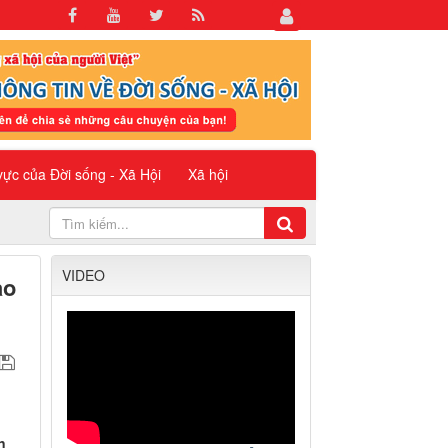
 vực của Đời sống - Xã Hội
Xã hội
VIDEO
ào
n