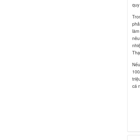
quy
Tro
phả
làm
nêu
nhi
Thạ
Nếu
100
tri
cá 