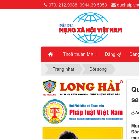
079. 212.9988
0944.39 5353
duchaiplv
Thoả thuận MXH
Đăng ký
Đăn
Trang nhất
Đời sống
Qu
sa
A
Mua
Đôn
mua