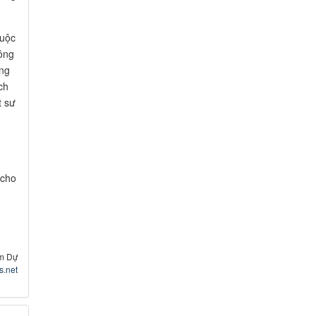
buộc
hông
ũng
ch
t sư
 cho
m Dự
s.net