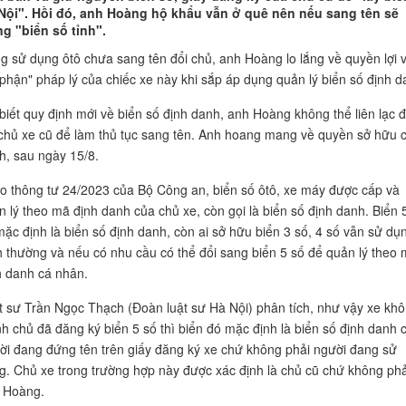
Nội". Hồi đó, anh Hoàng hộ khẩu vẫn ở quê nên nếu sang tên sẽ
g "biển số tỉnh".
g sử dụng ôtô chưa sang tên đổi chủ, anh Hoàng lo lắng về quyền lợi 
 phận" pháp lý của chiếc xe này khi sắp áp dụng quản lý biển số định d
 biết quy định mới về biển số định danh, anh Hoàng không thể liên lạc 
 chủ xe cũ để làm thủ tục sang tên. Anh hoang mang về quyền sở hữu 
h, sau ngày 15/8.
o thông tư 24/2023 của Bộ Công an, biển số ôtô, xe máy được cấp và
n lý theo mã định danh của chủ xe, còn gọi là biển số định danh. Biển 
mặc định là biển số định danh, còn ai sở hữu biển 3 số, 4 số vẫn sử dụ
h thường và nếu có nhu cầu có thể đổi sang biển 5 số để quản lý theo
h danh cá nhân.
t sư Trần Ngọc Thạch (Đoàn luật sư Hà Nội) phân tích, như vậy xe kh
nh chủ đã đăng ký biển 5 số thì biển đó mặc định là biển số định danh 
ời đang đứng tên trên giấy đăng ký xe chứ không phải người đang sử
g. Chủ xe trong trường hợp này được xác định là chủ cũ chứ không phả
 Hoàng.