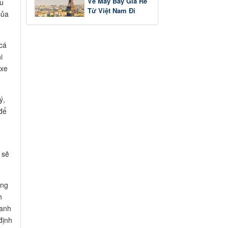
Vé Máy Bay Giá Rẻ
hu
Từ Việt Nam Đi
của
Pháp
cá
i
 xe
ý,
 để
 sẽ
ờng
h
danh
định