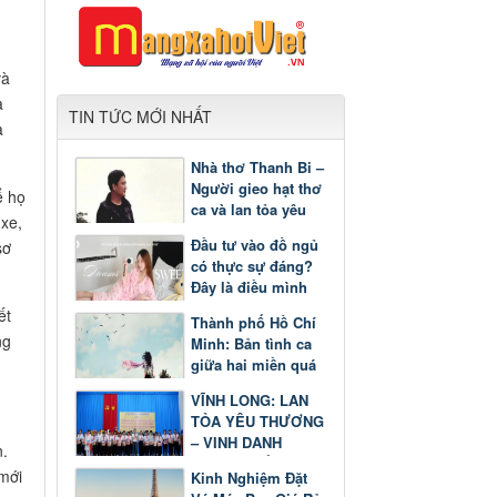
và
a
TIN TỨC MỚI NHẤT
à
Nhà thơ Thanh Bi –
Người gieo hạt thơ
ể họ
ca và lan tỏa yêu
 xe,
thương
Đầu tư vào đồ ngủ
sơ
có thực sự đáng?
Đây là điều mình
nhận ra sau một
ết
Thành phố Hồ Chí
thời gian
ng
Minh: Bản tình ca
giữa hai miền quá
khứ và tương lai
VĨNH LONG: LAN
TỎA YÊU THƯƠNG
– VINH DANH
n.
GƯƠNG SÁNG
 mới
Kinh Nghiệm Đặt
HỌC TẬP