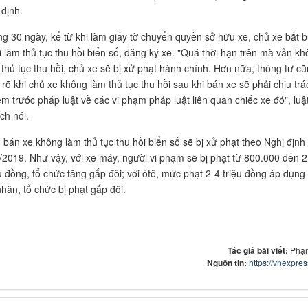
 định.
ng 30 ngày, kể từ khi làm giấy tờ chuyển quyền sở hữu xe, chủ xe bắt 
i làm thủ tục thu hồi biển số, đăng ký xe. "Quá thời hạn trên mà vẫn k
 thủ tục thu hồi, chủ xe sẽ bị xử phạt hành chính. Hơn nữa, thông tư c
 rõ khi chủ xe không làm thủ tục thu hồi sau khi bán xe sẽ phải chịu trá
ệm trước pháp luật về các vi phạm pháp luật liên quan chiếc xe đó", luậ
ch nói.
 bán xe không làm thủ tục thu hồi biển số sẽ bị xử phạt theo Nghị định
/2019. Như vậy, với xe máy, người vi phạm sẽ bị phạt từ 800.000 đến 2
ệu đồng, tổ chức tăng gấp đôi; với ôtô, mức phạt 2-4 triệu đồng áp dụng
nhân, tổ chức bị phạt gấp đôi.
Tác giả bài viết:
Phạ
Nguồn tin:
https://vnexpres