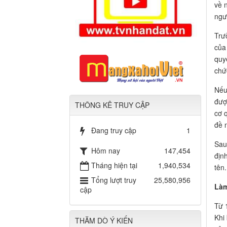
về 
ngư
Trư
của
quy
chứ
Nếu
đượ
THÔNG KÊ TRUY CẬP
cơ 
đề 
Đang truy cập
1
Sau
Hôm nay
147,454
địn
Tháng hiện tại
1,940,534
tên.
Tổng lượt truy
25,580,956
Làm
cập
Từ 
Khi
THĂM DÒ Ý KIẾN