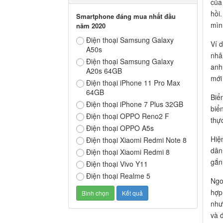
của
hồi
Smartphone đáng mua nhất đầu
mìn
năm 2020
Điện thoại Samsung Galaxy
Ví 
A50s
nhâ
Điện thoại Samsung Galaxy
anh
A20s 64GB
mới
Điện thoại iPhone 11 Pro Max
64GB
Biể
Điện thoại iPhone 7 Plus 32GB
biể
Điện thoại OPPO Reno2 F
thự
Điện thoại OPPO A5s
Hiệ
Điện thoại Xiaomi Redmi Note 8
dân
Điện thoại Xiaomi Redmi 8
gắn
Điện thoại Vivo Y11
Điện thoại Realme 5
Ngo
hợp
như
và 