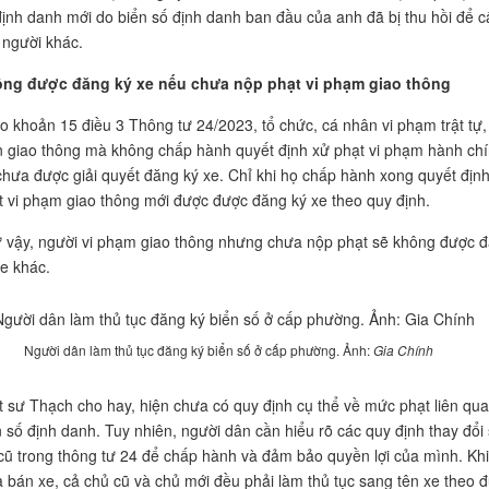
định danh mới do biển số định danh ban đầu của anh đã bị thu hồi để c
 người khác.
ng được đăng ký xe nếu chưa nộp phạt vi phạm giao thông
o khoản 15 điều 3 Thông tư 24/2023, tổ chức, cá nhân vi phạm trật tự,
n giao thông mà không chấp hành quyết định xử phạt vi phạm hành ch
 chưa được giải quyết đăng ký xe. Chỉ khi họ chấp hành xong quyết địn
t vi phạm giao thông mới được được đăng ký xe theo quy định.
 vậy, người vi phạm giao thông nhưng chưa nộp phạt sẽ không được 
xe khác.
Người dân làm thủ tục đăng ký biển số ở cấp phường. Ảnh:
Gia Chính
t sư Thạch cho hay, hiện chưa có quy định cụ thể về mức phạt liên qu
n số định danh. Tuy nhiên, người dân cần hiểu rõ các quy định thay đổi
 cũ trong thông tư 24 để chấp hành và đảm bảo quyền lợi của mình. Khi
 bán xe, cả chủ cũ và chủ mới đều phải làm thủ tục sang tên xe theo 