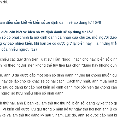
h đó.
 điều cần biết về biển số xe định danh sẽ áp dụng từ 15/8
n số có phải chính là mã định danh cá nhân của chủ xe, mỗi người đượ
g ký bao nhiêu biển, khi bán xe có được giữ lại biển này... là những thắ
 của nhiều người.
327
 chiếu các quy định trên, luật sư Trần Ngọc Thạch cho hay, biển số địn
h "đi theo người" nên không thể tùy tiện lựa chọn "dùng hay không dùn
dụ, anh B đã được cấp một biển số định danh nhưng lại không muốn d
n này để lắp cho xe khác sẽ có hai cách. Cách thứ nhất, anh mua một 
c sau đó đăng ký cấp một biển số định danh mới bởi hiện tại không cấ
 người sở hữu nhiều biển số định danh.
h thứ hai, anh B bán xe, làm thủ tục thu hồi biển số, đăng ký xe theo q
h. Vì biển chỉ được lưu giữ trong 5 năm kể từ ngày thu hồi nên anh B có
 xe và làm thủ tục đăng ký sau 5 năm. Lúc đó, anh sẽ được cấp một b