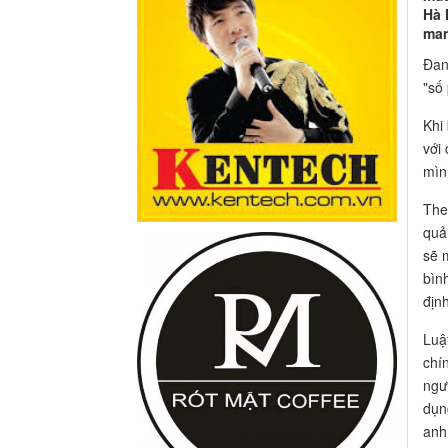
Hà 
man
Đan
"số
Khi
với
mìn
The
quả
sẽ 
bìn
địn
Luậ
chí
ngư
dụn
anh