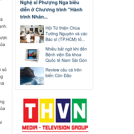
Nghệ sĩ Phượng Nga biểu
diễn ở Chương trình "Hành
trình Nhân...
và
anh.
Hội Từ thiện Chùa
Tường Nguyên và các
được
Bác sĩ (TP.HCM) tổ...
của
Nhiều bất ngờ khi đến
Bệnh viện Đa khoa
Quốc tế Nam Sài Gòn
5 số
Review câu cá trên
biển Côn Đảo
ng
 mã
ông
của
i