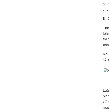
số 
cho
Khô
The
toà
thì
phạ
Như
ký 
Luậ
biể
với
mua