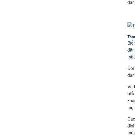
dan
Tám
Biể
đăn
mắc
Đối
dan
Ví 
biể
khá
một
Các
địn
mua