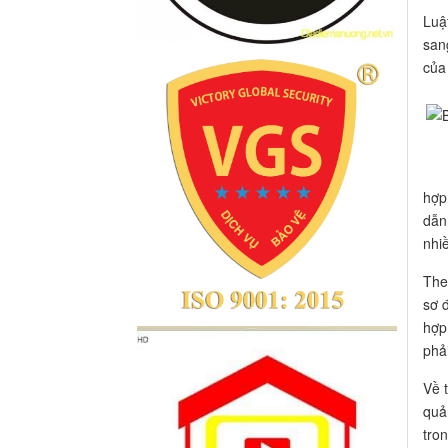
Luậ
san
của
hợp
dẫn
nhi
The
sơ 
hợp
phải
Về 
quả
tro