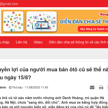
n@gmail.com
g nhập
Liên hệ
Video
Diễn đàn chia sẻ thông tin về các lĩnh
yền lợi của người mua bán ôtô cũ sẽ thế n
u ngày 15/8?
dmin
Thứ sáu - 11/08/2023 11:45
 ôtô cũ từ sáu năm trước nhưng anh Danh Hoàng, trú quận Hà
g, Hà Nội, chưa "sang tên, đổi chủ". Anh mua xe bằng hợp đồng
 bán và giữ nguyên biển số, giấy đăng ký của chủ cũ để "lấy biể