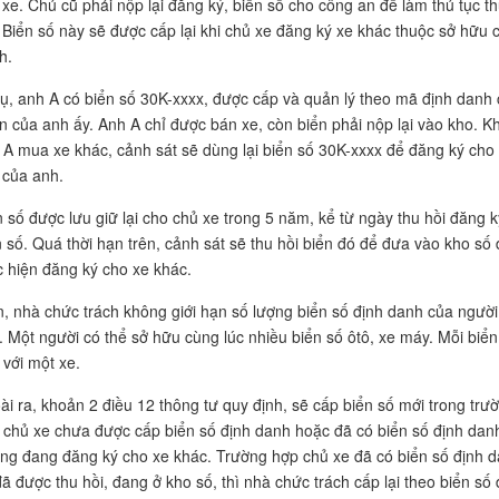
 xe. Chủ cũ phải nộp lại đăng ký, biển số cho công an để làm thủ tục t
. Biển số này sẽ được cấp lại khi chủ xe đăng ký xe khác thuộc sở hữu 
h.
dụ, anh A có biển số 30K-xxxx, được cấp và quản lý theo mã định danh 
n của anh ấy. Anh A chỉ được bán xe, còn biển phải nộp lại vào kho. Kh
 A mua xe khác, cảnh sát sẽ dùng lại biển số 30K-xxxx để đăng ký cho
 của anh.
n số được lưu giữ lại cho chủ xe trong 5 năm, kể từ ngày thu hồi đăng k
n số. Quá thời hạn trên, cảnh sát sẽ thu hồi biển đó để đưa vào kho số
c hiện đăng ký cho xe khác.
n, nhà chức trách không giới hạn số lượng biển số định danh của người
. Một người có thể sở hữu cùng lúc nhiều biển số ôtô, xe máy. Mỗi biển
 với một xe.
ài ra, khoản 2 điều 12 thông tư quy định, sẽ cấp biển số mới trong trư
 chủ xe chưa được cấp biển số định danh hoặc đã có biển số định dan
ng đang đăng ký cho xe khác. Trường hợp chủ xe đã có biển số định 
đã được thu hồi, đang ở kho số, thì nhà chức trách cấp lại theo biển số 