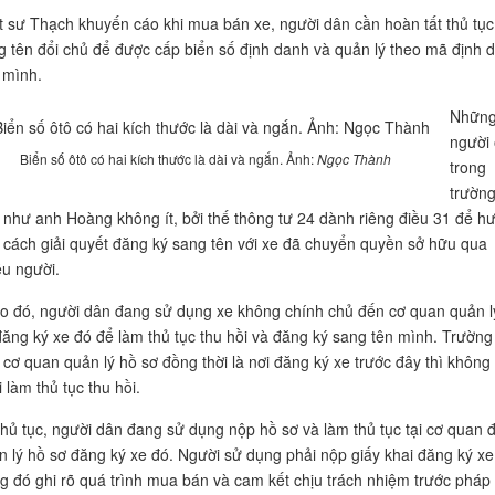
t sư Thạch khuyến cáo khi mua bán xe, người dân cần hoàn tất thủ tục
g tên đổi chủ để được cấp biển số định danh và quản lý theo mã định 
 mình.
Nhữn
người
Biển số ôtô có hai kích thước là dài và ngắn. Ảnh:
Ngọc Thành
trong
trườn
 như anh Hoàng không ít, bởi thế thông tư 24 dành riêng điều 31 để h
 cách giải quyết đăng ký sang tên với xe đã chuyển quyền sở hữu qua
ều người.
o đó, người dân đang sử dụng xe không chính chủ đến cơ quan quản l
đăng ký xe đó để làm thủ tục thu hồi và đăng ký sang tên mình. Trường
 cơ quan quản lý hồ sơ đồng thời là nơi đăng ký xe trước đây thì không
 làm thủ tục thu hồi.
thủ tục, người dân đang sử dụng nộp hồ sơ và làm thủ tục tại cơ quan 
n lý hồ sơ đăng ký xe đó. Người sử dụng phải nộp giấy khai đăng ký xe
ng đó ghi rõ quá trình mua bán và cam kết chịu trách nhiệm trước pháp 