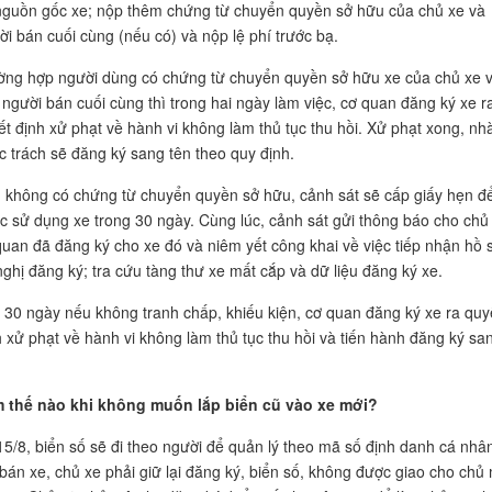
nguồn gốc xe; nộp thêm chứng từ chuyển quyền sở hữu của chủ xe và
ời bán cuối cùng (nếu có) và nộp lệ phí trước bạ.
ờng hợp người dùng có chứng từ chuyển quyền sở hữu xe của chủ xe 
 người bán cuối cùng thì trong hai ngày làm việc, cơ quan đăng ký xe r
ết định xử phạt về hành vi không làm thủ tục thu hồi. Xử phạt xong, nh
c trách sẽ đăng ký sang tên theo quy định.
 không có chứng từ chuyển quyền sở hữu, cảnh sát sẽ cấp giấy hẹn đ
c sử dụng xe trong 30 ngày. Cùng lúc, cảnh sát gửi thông báo cho chủ
quan đã đăng ký cho xe đó và niêm yết công khai về việc tiếp nhận hồ 
nghị đăng ký; tra cứu tàng thư xe mất cắp và dữ liệu đăng ký xe.
 30 ngày nếu không tranh chấp, khiếu kiện, cơ quan đăng ký xe ra quy
h xử phạt về hành vi không làm thủ tục thu hồi và tiến hành đăng ký sa
 thế nào khi không muốn lắp biển cũ vào xe mới?
15/8, biển số sẽ đi theo người để quản lý theo mã số định danh cá nhâ
 bán xe, chủ xe phải giữ lại đăng ký, biển số, không được giao cho chủ