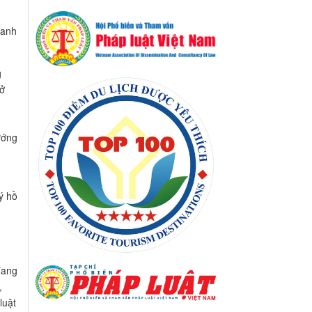
danh
g
 ở
g
ướng
ý hồ
đang
,
luật