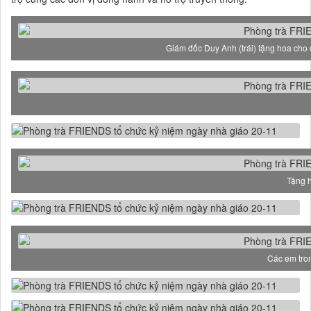
Giám đốc Duy Anh (trái) tặng hoa cho
Tặng h
Các em tro