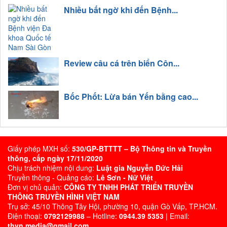
Nhiều bất ngờ khi đến Bệnh...
Review câu cá trên biển Côn...
Bốc Phốt: Lừa bán Yến bằng cao...
Giấy phép MXH số:
530/GP-BTTTT – Bộ Thông tin và Truyền
thông, cấp ngày 17/11/2020
Chịu trách nhiệm nội dung:
Luật gia Nguyễn Đức Hải
Truyền thông - Quảng cáo:
Lê Sơn - Nữ Việt
Đơn vị chủ quản:
CÔNG TY TNHH PHÁT TRIỂN TRUYỀN
THÔNG TRUYỀN HÌNH VIỆT NAM
Trụ sở: 45/10 Thông Tây Hội, phường 10, quận Gò Vấp, TP.HCM.
Điện thoại:
0792129988
– Hotline:
0944.39 5353
| Email:
thvn.media@gmail.com