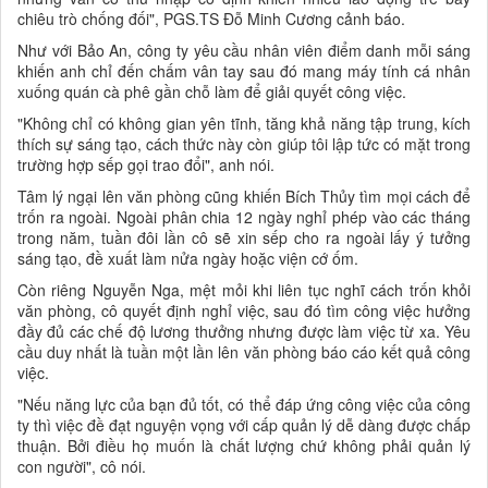
chiêu trò chống đối", PGS.TS Đỗ Minh Cương cảnh báo.
Như với Bảo An, công ty yêu cầu nhân viên điểm danh mỗi sáng
khiến anh chỉ đến chấm vân tay sau đó mang máy tính cá nhân
xuống quán cà phê gần chỗ làm để giải quyết công việc.
"Không chỉ có không gian yên tĩnh, tăng khả năng tập trung, kích
thích sự sáng tạo, cách thức này còn giúp tôi lập tức có mặt trong
trường hợp sếp gọi trao đổi", anh nói.
Tâm lý ngại lên văn phòng cũng khiến Bích Thủy tìm mọi cách để
trốn ra ngoài. Ngoài phân chia 12 ngày nghỉ phép vào các tháng
trong năm, tuần đôi lần cô sẽ xin sếp cho ra ngoài lấy ý tưởng
sáng tạo, đề xuất làm nửa ngày hoặc viện cớ ốm.
Còn riêng Nguyễn Nga, mệt mỏi khi liên tục nghĩ cách trốn khỏi
văn phòng, cô quyết định nghỉ việc, sau đó tìm công việc hưởng
đầy đủ các chế độ lương thưởng nhưng được làm việc từ xa. Yêu
cầu duy nhất là tuần một lần lên văn phòng báo cáo kết quả công
việc.
"Nếu năng lực của bạn đủ tốt, có thể đáp ứng công việc của công
ty thì việc đề đạt nguyện vọng với cấp quản lý dễ dàng được chấp
thuận. Bởi điều họ muốn là chất lượng chứ không phải quản lý
con người", cô nói.