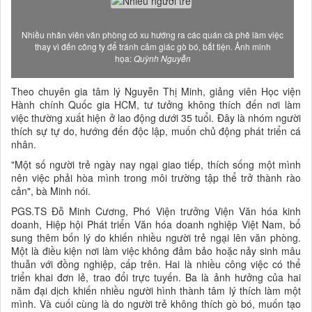
Nhiều nhân viên văn phòng có xu hướng ra các quán cà phê làm việc
thay vì đến công ty để tránh cảm giác gò bó, bất tiện. Ảnh minh
họa:
Quỳnh Nguyễn
Theo chuyên gia tâm lý Nguyễn Thị Minh, giảng viên Học viện
Hành chính Quốc gia HCM, tư tưởng không thích đến nơi làm
việc thường xuất hiện ở lao động dưới 35 tuổi. Đây là nhóm người
thích sự tự do, hướng đến độc lập, muốn chủ động phát triển cá
nhân.
"Một số người trẻ ngày nay ngại giao tiếp, thích sống một mình
nên việc phải hòa mình trong môi trường tập thể trở thành rào
cản", bà Minh nói.
PGS.TS Đỗ Minh Cương, Phó Viện trưởng Viện Văn hóa kinh
doanh, Hiệp hội Phát triển Văn hóa doanh nghiệp Việt Nam, bổ
sung thêm bốn lý do khiến nhiều người trẻ ngại lên văn phòng.
Một là điều kiện nơi làm việc không đảm bảo hoặc nảy sinh mâu
thuẫn với đồng nghiệp, cấp trên. Hai là nhiều công việc có thể
triển khai đơn lẻ, trao đổi trực tuyến. Ba là ảnh hưởng của hai
năm đại dịch khiến nhiều người hình thành tâm lý thích làm một
mình. Và cuối cùng là do người trẻ không thích gò bó, muốn tạo