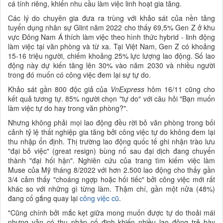
cá tính riêng, khiến nhu cầu làm việc linh hoạt gia tăng.
Các lý do chuyên gia đưa ra trùng với khảo sát của nền tảng
tuyển dụng nhân sự Glint năm 2022 cho thấy 69,5% Gen Z ở khu
vực Đông Nam Á thích làm việc theo hình thức hybrid - linh động
làm việc tại văn phòng và từ xa. Tại Việt Nam, Gen Z có khoảng
15-16 triệu người, chiếm khoảng 25% lực lượng lao động. Số lao
động này dự kiến tăng lên 30% vào năm 2030 và nhiều người
trong đó muốn có công việc đem lại sự tự do.
Khảo sát gần 800 độc giả của
VnExpress
hôm 16/11 cũng cho
kết quả tương tự. 85% người chọn "tự do" với câu hỏi "Bạn muốn
làm việc tự do hay trong văn phòng?".
Nhưng không phải mọi lao động đều rời bỏ văn phòng trong bối
cảnh tỷ lệ thất nghiệp gia tăng bởi công việc tự do không đem lại
thu nhập ổn định. Thị trường lao động quốc tế ghi nhận trào lưu
"đại bỏ việc" (great resign) bùng nổ sau đại dịch đang chuyển
thành "đại hối hận". Nghiên cứu của trang tìm kiếm việc làm
Muse của Mỹ tháng 8/2022 với hơn 2.500 lao động cho thấy gần
3/4 cảm thấy "choáng ngợp hoặc hối tiếc" bởi công việc mới rất
khác so với những gì từng làm. Thậm chí, gần một nửa (48%)
đang cố gắng quay lại
công việc cũ
.
"Cũng chính bởi mắc kẹt giữa mong muốn được tự do thoải mái
nhưng vẫn có thu nhập cố định khiến nhiều lao động trẻ bày