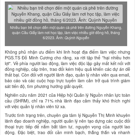
Nhiều bạn trẻ chọn đến một quán cà phê trên đường Nguyễn Khang,
quận Cầu Giấy làm nơi học tập, làm việc nhiều giờ đồng hồ, tháng
6/2023. Ảnh:
Quỳnh Nguyễn
Không phủ nhận ưu điểm khi linh hoạt địa điểm làm việc nhưng
PGS.TS Đỗ Minh Cương cho rằng, xa rời tập thể "hại nhiều hơn
lợi". Về phía người lao động, làm việc độc lập gây mất kết nối với
đồng nghiệp, cấp trên, trao đổi kém hiệu quả khiến các dự án dễ
thất bại. Còn đối với người lãnh đạo, quản lý nhân viên qua email,
báo cáo và các cuộc họp trực tuyến làm cản trở quá trình giám
sát tiến độ, tìm phương hướng giải quyết.
Nghiên cứu năm 2021 của Hiệp hội Quản lý Nguồn nhân lực toàn
cầu (SHRM), chỉ ra 71% nhà lãnh đạo cảm thấy khó thích nghi
với việc quản lý nhân viên từ xa.
Trước tình trạng trên, chuyên gia tâm lý Nguyễn Thị Minh khuyên
lãnh đạo doanh nghiệp, người quản lý nên tạo dựng các cuộc đối
thoại trực tiếp để nắm bắt tâm tư, nguyện vọng của người lao
động. Đặc biệt, trao đổi cần minh bạch, thẳng thắn và nhanh