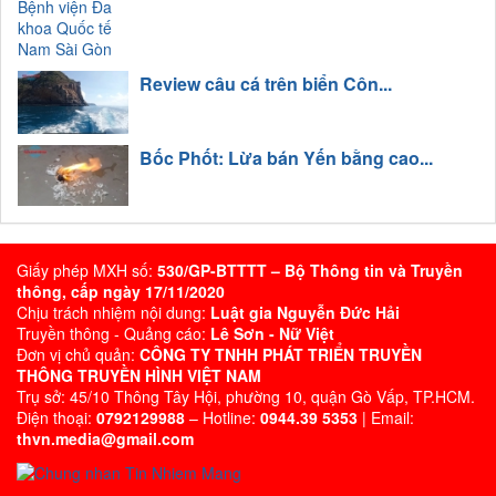
Review câu cá trên biển Côn...
Bốc Phốt: Lừa bán Yến bằng cao...
Giấy phép MXH số:
530/GP-BTTTT – Bộ Thông tin và Truyền
thông, cấp ngày 17/11/2020
Chịu trách nhiệm nội dung:
Luật gia Nguyễn Đức Hải
Truyền thông - Quảng cáo:
Lê Sơn - Nữ Việt
Đơn vị chủ quản:
CÔNG TY TNHH PHÁT TRIỂN TRUYỀN
THÔNG TRUYỀN HÌNH VIỆT NAM
Trụ sở: 45/10 Thông Tây Hội, phường 10, quận Gò Vấp, TP.HCM.
Điện thoại:
0792129988
– Hotline:
0944.39 5353
| Email:
thvn.media@gmail.com