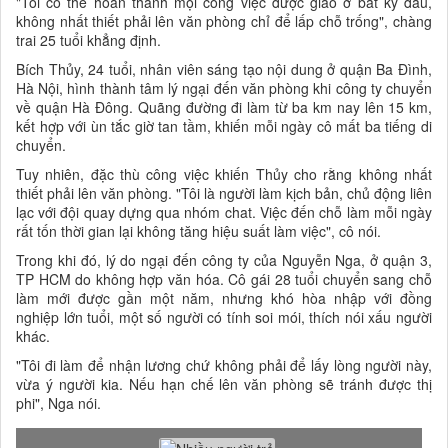
"Tôi có thể hoàn thành mọi công việc được giao ở bất kỳ đâu,
không nhất thiết phải lên văn phòng chỉ để lấp chỗ trống", chàng
trai 25 tuổi khẳng định.
Bích Thủy, 24 tuổi, nhân viên sáng tạo nội dung ở quận Ba Đình,
Hà Nội, hình thành tâm lý ngại đến văn phòng khi công ty chuyển
về quận Hà Đông. Quãng đường đi làm từ ba km nay lên 15 km,
kết hợp với ùn tắc giờ tan tầm, khiến mỗi ngày cô mất ba tiếng di
chuyển.
Tuy nhiên, đặc thù công việc khiến Thủy cho rằng không nhất
thiết phải lên văn phòng. "Tôi là người làm kịch bản, chủ động liên
lạc với đội quay dựng qua nhóm chat. Việc đến chỗ làm mỗi ngày
rất tốn thời gian lại không tăng hiệu suất làm việc", cô nói.
Trong khi đó, lý do ngại đến công ty của Nguyễn Nga, ở quận 3,
TP HCM do không hợp văn hóa. Cô gái 28 tuổi chuyển sang chỗ
làm mới được gần một năm, nhưng khó hòa nhập với đồng
nghiệp lớn tuổi, một số người có tính soi mói, thích nói xấu người
khác.
"Tôi đi làm để nhận lương chứ không phải để lấy lòng người này,
vừa ý người kia. Nếu hạn chế lên văn phòng sẽ tránh được thị
phi", Nga nói.