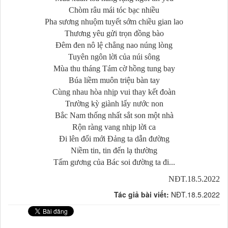
Chòm râu mái tóc bạc nhiều
Pha sương nhuộm tuyết sớm chiều gian lao
Thương yêu gửi trọn đồng bào
Đêm đen nô lệ chẳng nao núng lòng
Tuyên ngôn lời của núi sông
Mùa thu tháng Tám cờ hồng tung bay
Búa liềm muôn triệu bàn tay
Cùng nhau hòa nhịp vui thay kết đoàn
Trường kỳ giành lấy nước non
Bắc Nam thống nhất sắt son một nhà
Rộn ràng vang nhịp lời ca
Đi lên đổi mới Đảng ta dẫn đường
Niềm tin, tin đến lạ thường
Tấm gương của Bác soi đường ta đi...
NĐT.18.5.2022
Tác giả bài viết:
NĐT.18.5.2022