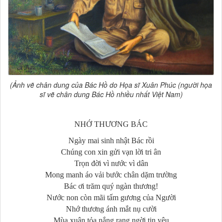
(Ảnh vẽ chân dung của Bác Hồ do Họa sĩ Xuân Phúc (người họa
sĩ vẽ chân dung Bác Hồ nhiều nhất Việt Nam)
NHỚ THƯƠNG BÁC
Ngày mai sinh nhật Bác rồi
Chúng con xin gửi vạn lời tri ân
Trọn đời vì nước vì dân
Mong manh áo vải bước chân dặm trường
Bác ơi trăm quý ngàn thương!
Nước non còn mãi tấm gương của Người
Nhớ thương ánh mắt nụ cười
Mùa xuân tỏa nắng rạng ngời tin yêu