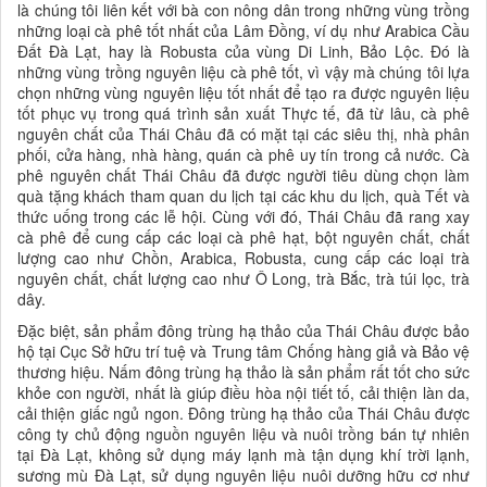
là chúng tôi liên kết với bà con nông dân trong những vùng trồng
những loại cà phê tốt nhất của Lâm Đồng, ví dụ như Arabica Cầu
Đất Đà Lạt, hay là Robusta của vùng Di Linh, Bảo Lộc. Đó là
những vùng trồng nguyên liệu cà phê tốt, vì vậy mà chúng tôi lựa
chọn những vùng nguyên liệu tốt nhất để tạo ra được nguyên liệu
tốt phục vụ trong quá trình sản xuất Thực tế, đã từ lâu, cà phê
nguyên chất của Thái Châu đã có mặt tại các siêu thị, nhà phân
phối, cửa hàng, nhà hàng, quán cà phê uy tín trong cả nước. Cà
phê nguyên chất Thái Châu đã được người tiêu dùng chọn làm
quà tặng khách tham quan du lịch tại các khu du lịch, quà Tết và
thức uống trong các lễ hội. Cùng với đó, Thái Châu đã rang xay
cà phê để cung cấp các loại cà phê hạt, bột nguyên chất, chất
lượng cao như Chồn, Arabica, Robusta, cung cấp các loại trà
nguyên chất, chất lượng cao như Ô Long, trà Bắc, trà túi lọc, trà
dây.
Đặc biệt, sản phẩm đông trùng hạ thảo của Thái Châu được bảo
hộ tại Cục Sở hữu trí tuệ và Trung tâm Chống hàng giả và Bảo vệ
thương hiệu. Nấm đông trùng hạ thảo là sản phẩm rất tốt cho sức
khỏe con người, nhất là giúp điều hòa nội tiết tố, cải thiện làn da,
cải thiện giấc ngủ ngon. Đông trùng hạ thảo của Thái Châu được
công ty chủ động nguồn nguyên liệu và nuôi trồng bán tự nhiên
tại Đà Lạt, không sử dụng máy lạnh mà tận dụng khí trời lạnh,
sương mù Đà Lạt, sử dụng nguyên liệu nuôi dưỡng hữu cơ như