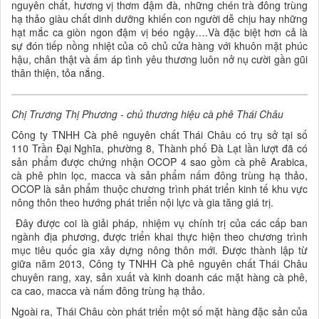
nguyên chất, hương vị thơm đậm đà, những chén trà đông trùng
hạ thảo giàu chất dinh dưỡng khiến con người dễ chịu hay những
hạt mắc ca giòn ngon đậm vị béo ngậy….Và đặc biệt hơn cả là
sự đón tiếp nồng nhiệt của cô chủ cửa hàng với khuôn mặt phúc
hậu, chân thật và ấm áp tình yêu thương luôn nở nụ cười gần gũi
thân thiện, tỏa nắng.
Chị Trương Thị Phương - chủ thương hiệu cà phê Thái Châu
Công ty TNHH Cà phê nguyên chất Thái Châu có trụ sở tại số
110 Trần Đại Nghĩa, phường 8, Thành phố Đà Lạt lần lượt đã có
sản phẩm được chứng nhận OCOP 4 sao gồm cà phê Arabica,
cà phê phin lọc, macca và sản phẩm nấm đông trùng hạ thảo,
OCOP là sản phẩm thuộc chương trình phát triển kinh tế khu vực
nông thôn theo hướng phát triển nội lực và gia tăng giá trị.
Đây được coi là giải pháp, nhiệm vụ chính trị của các cấp ban
ngành địa phương, được triển khai thực hiện theo chương trình
mục tiêu quốc gia xây dựng nông thôn mới. Được thành lập từ
giữa năm 2013, Công ty TNHH Cà phê nguyên chất Thái Châu
chuyên rang, xay, sản xuất và kinh doanh các mặt hàng cà phê,
ca cao, macca và nấm đông trùng hạ thảo.
Ngoài ra, Thái Châu còn phát triển một số mặt hàng đặc sản của