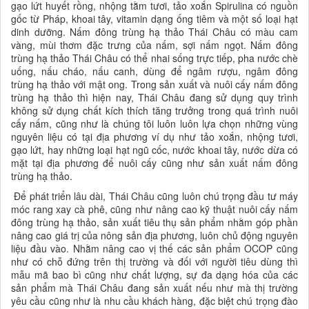
gạo lứt huyết rồng, nhộng tằm tươi, tảo xoắn Spirulina có nguồn
gốc từ Pháp, khoai tây, vitamin dạng ống tiêm và một số loại hạt
dinh dưỡng. Nấm đông trùng hạ thảo Thái Châu có màu cam
vàng, mùi thơm đặc trưng của nấm, sợi nấm ngọt. Nấm đông
trùng hạ thảo Thái Châu có thể nhai sống trực tiếp, pha nước chè
uống, nấu cháo, nấu canh, dùng để ngâm rượu, ngâm đông
trùng hạ thảo với mật ong. Trong sản xuất và nuôi cấy nấm đông
trùng hạ thảo thì hiện nay, Thái Châu đang sử dụng quy trình
không sử dụng chất kích thích tăng trưởng trong quá trình nuôi
cấy nấm, cũng như là chúng tôi luôn luôn lựa chọn những vùng
nguyên liệu có tại địa phương ví dụ như tảo xoắn, nhộng tươi,
gạo lứt, hay những loại hạt ngũ cốc, nước khoai tây, nước dừa có
mặt tại địa phương để nuôi cấy cũng như sản xuất nấm đông
trùng hạ thảo.
Để phát triển lâu dài, Thái Châu cũng luôn chú trọng đầu tư máy
móc rang xay cà phê, cũng như nâng cao kỹ thuật nuôi cấy nấm
đông trùng hạ thảo, sản xuất tiêu thụ sản phẩm nhằm góp phần
nâng cao giá trị của nông sản địa phương, luôn chủ động nguyên
liệu đầu vào. Nhằm nâng cao vị thế các sản phẩm OCOP cũng
như có chỗ đứng trên thị trường và đối với người tiêu dùng thì
mẫu mã bao bì cũng như chất lượng, sự đa dạng hóa của các
sản phẩm mà Thái Châu đang sản xuất nếu như mà thị trường
yêu cầu cũng như là nhu cầu khách hàng, đặc biệt chú trọng đào