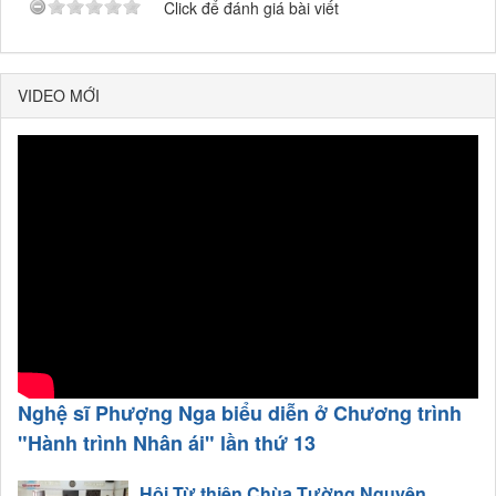
Click để đánh giá bài viết
VIDEO MỚI
Nghệ sĩ Phượng Nga biểu diễn ở Chương trình
"Hành trình Nhân ái" lần thứ 13
Hội Từ thiện Chùa Tường Nguyên...