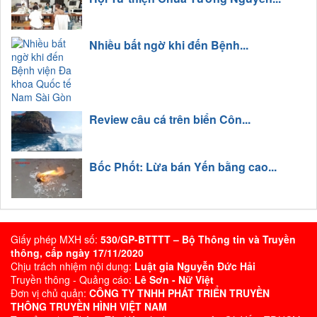
Nhiều bất ngờ khi đến Bệnh...
Review câu cá trên biển Côn...
Bốc Phốt: Lừa bán Yến bằng cao...
Giấy phép MXH số:
530/GP-BTTTT – Bộ Thông tin và Truyền
thông, cấp ngày 17/11/2020
Chịu trách nhiệm nội dung:
Luật gia Nguyễn Đức Hải
Truyền thông - Quảng cáo:
Lê Sơn - Nữ Việt
Đơn vị chủ quản:
CÔNG TY TNHH PHÁT TRIỂN TRUYỀN
THÔNG TRUYỀN HÌNH VIỆT NAM