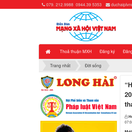
079. 212.9988
0944.39 5353
duchaiplv
Thoả thuận MXH
Đăng ký
Đăn
Trang nhất
Đời sống
“H
20
th
H
07:0
Mới