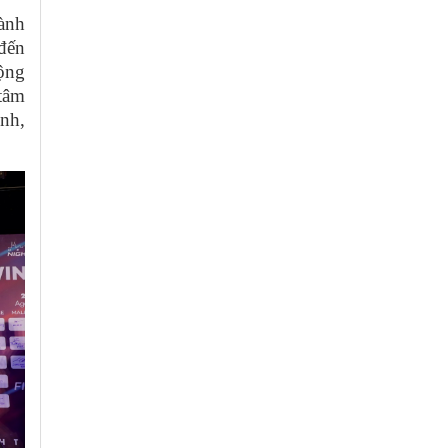
hành
đến
rộng
 tâm
nh,