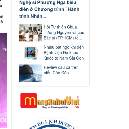
Nghệ sĩ Phượng Nga biểu
à
diễn ở Chương trình "Hành
y
trình Nhân...
àn
và
Hội Từ thiện Chùa
Tường Nguyên và các
Bác sĩ (TP.HCM) tổ...
Nhiều bất ngờ khi đến
Bệnh viện Đa khoa
Quốc tế Nam Sài Gòn
Review câu cá trên
biển Côn Đảo