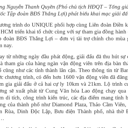
ng Nguyễn Thanh Quyền (Phó chủ tịch HĐQT – Tổng gi
ốc Tập đoàn BĐS Thắng Lợi) phát biểu khai mạc giải đ
ương trình do UNIQUE phối hợp cùng Liên đoàn Điền k
HCM triển khai tổ chức cùng với sự tham gia đồng hành
p đoàn BĐS Thắng Lợi – đơn vị tài trợ chính cho mùa g
m nay.
y từ những ngày đầu phát động, giải đấu đã thu hút sự
à tham gia của hàng ngàn vận động viên trên địa bàn t
 cũng như các tỉnh thành lân cận. Theo thông tin từ Ba
ức chương trình, có đến hơn 1600 vận động viên đã đăng
m gia giải đấu ở cả hai cự ly 10km và 21km. Lộ trình 
ờng sẽ xuất phát từ Cung Văn hóa Lao động chạy qua 
m di tích, công trình kiến trúc, các địa điểm mang tính 
ợng của thành phố như Diamond Plaza, Thảo Cầm Viên,
n Rùa, Dinh Độc Lập, Bưu điện Thành phố, nhà thờ 
̀…