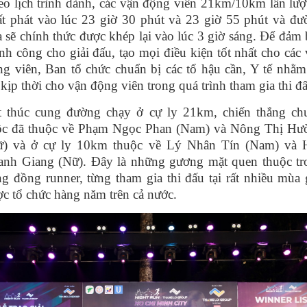
o lịch trình dành, các vận động viên 21km/10km lần lượ
ất phát vào lúc 23 giờ 30 phút và 23 giờ 55 phút và đư
 sẽ chính thức được khép lại vào lúc 3 giờ sáng. Để đảm
nh công cho giải đấu, tạo mọi điều kiện tốt nhất cho các
g viên, Ban tổ chức chuẩn bị các tổ hậu cần, Y tế nhằ
 kịp thời cho vận động viên trong quá trình tham gia thi đ
t thúc cung đường chạy ở cự ly 21km, chiến thắng ch
ộc đã thuộc về Phạm Ngọc Phan (Nam) và Nông Thị Hư
ữ) và ở cự ly 10km thuộc về Lý Nhân Tín (Nam) và 
anh Giang (Nữ). Đây là những gương mặt quen thuộc tr
g đồng runner, từng tham gia thi đấu tại rất nhiều mùa 
c tổ chức hàng năm trên cả nước.