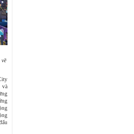
 về
ity
 và
ững
hứng
cộng
ộng
đấu