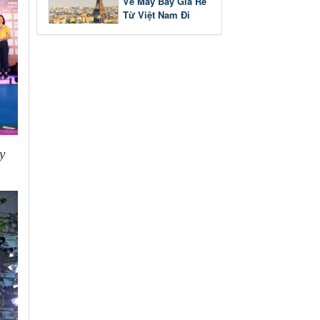
Vé Máy Bay Giá Rẻ
Từ Việt Nam Đi
Pháp
y