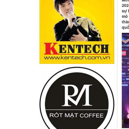
202
sự 
mô 
thà
quố