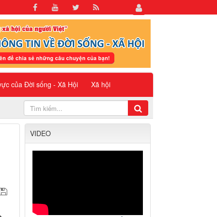
 vực của Đời sống - Xã Hội
Xã hội
VIDEO
p