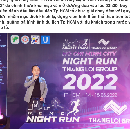
2” đã chính thức khai mạc và mở đường đua vào lúc 23h30. Đây l
kiện đánh dấu lần đầu tiên Tp.HCM tổ chức giải chạy đêm với qu
lớn nhằm mục đích khích lệ, động viên tinh thần thể thao trên to
nh, quảng bá hình ảnh du lịch Tp.HCM với du khách trong nước 
c tế.