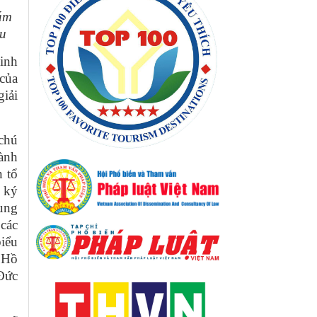
ám
ấu
inh
 của
iải
 chú
hành
n tổ
 ký
cung
các
biểu
 Hồ
Đức