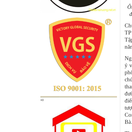
Ô
đ
Ch
TP 
Tậ
nă
Nga
ý v
phố
ch
tha
đư
điể
tư
Co
Ba