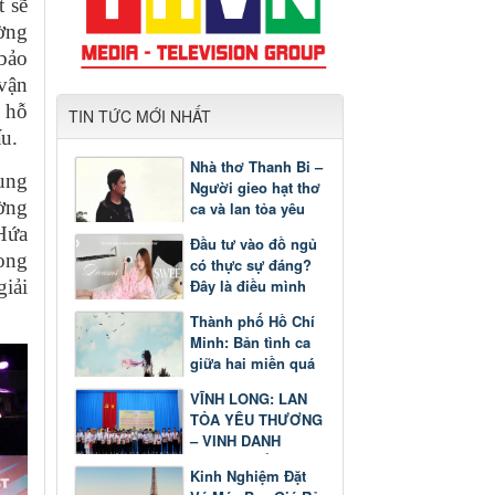
t sẽ
ờng
 bảo
 vận
m hỗ
TIN TỨC MỚI NHẤT
ấu.
Nhà thơ Thanh Bi –
ung
Người gieo hạt thơ
ờng
ca và lan tỏa yêu
thương
Hứa
Đầu tư vào đồ ngủ
ong
có thực sự đáng?
Đây là điều mình
giải
nhận ra sau một
Thành phố Hồ Chí
thời gian
Minh: Bản tình ca
giữa hai miền quá
khứ và tương lai
VĨNH LONG: LAN
TỎA YÊU THƯƠNG
– VINH DANH
GƯƠNG SÁNG
Kinh Nghiệm Đặt
HỌC TẬP