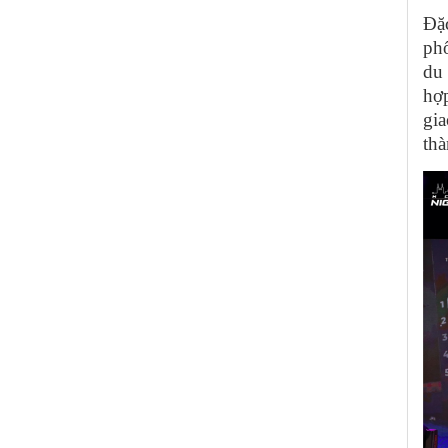
Đặc
ph
du 
hợp
gi
thà