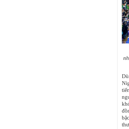
nh
Dù
Ni
ti
ngư
khở
đồ
bậ
thư