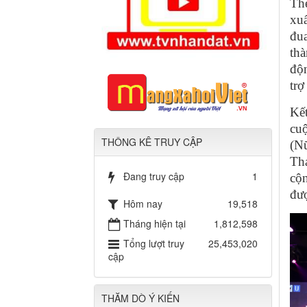
The
xu
đua
thà
độn
trợ
Kế
cu
THÔNG KÊ TRUY CẬP
(N
Th
Đang truy cập
1
cộn
đượ
Hôm nay
19,518
Tháng hiện tại
1,812,598
Tổng lượt truy
25,453,020
cập
THĂM DÒ Ý KIẾN