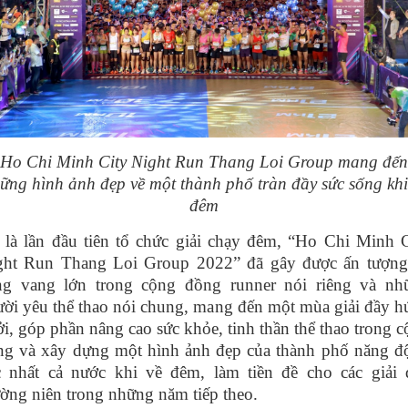
Ho Chi Minh City Night Run Thang Loi Group mang đến
ững hình ảnh đẹp về một thành phố tràn đầy sức sống khi
đêm
 là lần đầu tiên tổ chức giải chạy đêm, “Ho Chi Minh C
ght Run Thang Loi Group 2022” đã gây được ấn tượng
ếng vang lớn trong cộng đồng runner nói riêng và nh
ời yêu thể thao nói chung, mang đến một mùa giải đầy 
i, góp phần nâng cao sức khỏe, tinh thần thể thao trong 
ng và xây dựng một hình ảnh đẹp của thành phố năng đ
c nhất cả nước khi về đêm, làm tiền đề cho các giải 
ờng niên trong những năm tiếp theo.