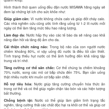
Hình thành thói quen uống đều đặn nước MISAWA hằng ngày sẽ
đem lại những lợi ích cho sức khỏe như:
Giúp giảm cân:
Vì nước không chứa calo và giúp đốt cháy calo.
Các nhà nghiên cứu cũng ước tính rằng uống từ 1-2 lít nước mỗi
ngày có thể làm tăng mức tiêu hao năng lượng.
Làm đẹp da:
Nước hấp thụ vào các tế bào da sẽ nâng cao khả
năng đàn hồi và tăng độ ẩm cho da.
Cải thiện chức năng não:
Trong bộ não của con người nước
chiếm khoảng 80%, vì vậy uống đủ nước là điều tối cần thiết.
Tình trạng thiếu hụt nước có thể ảnh hưởng đến khả năng tập
trung và trí nhớ.
Tăng cường cơ thể săn chắc:
Cơ thể chúng ta chiếm khoảng
70% nước, song các mô cơ bắp chứa đến 75%. Bạn cần uống
thật nhiều nước khi muốn cơ bắp săn chắc.
Hỗ trợ tiêu hóa:
Nước giúp tăng cường chuyển hóa thức ăn
trong cơ thể và có thể giúp ngăn chặn táo bón và các hiện tượng
bất thường.
Chống bệnh tật:
Nước có thể giúp làm giảm tình trạng tắc
nghẽn, tăng cường thải các chất độc hại ra khỏi cơ thể và giúp cơ