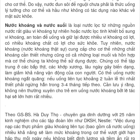
cho cơ thể. Do vậy, nước đun sôi để nguội chưa phải là thức uống
lý tưởng cho cơ thể và hầu như không có tác dụng nào khác về
mặt sức khỏe.
Nước khoáng và nước suối
là loại nước lọc từ những nguồn
nước rất giàu vi khoáng tự nhiên hoặc nước lọc tinh khiết bổ sung
vi khoáng, an toàn để uống và giữ lại được nhiều vi khoáng có lợi,
có nhiều khoáng chất có lợi cho sức khỏe. Tuy nhiên, nước
khoáng (nước khoáng thật sự) cung cấp cho cơ thể những chất
khoáng cần thiết nhưng cũng có cả những loại muối và hỗn hợp
mà cơ thể chúng ta không thể sử dụng được. Chúng có thể tập
trung ở các bắp thịt, các khớp xương, lâu ngày gây biến dạng,
làm giảm khả năng vận động của con người. Có thể uống nước
khoáng ngắt quãng: nếu uống liên tục khoảng 2 tuần lễ thì nhất
thiết phải ngừng hẳn trong 3-4 tháng tiếp theo. Cần lưu ý rằng,
không nên thường xuyên cho trẻ em uống nước khoáng bởi lẽ tác
hại sẽ lớn hơn rất nhiều.
Theo GS-BS. Hà Duy Thọ - chuyên gia dinh dưỡng với 25 năm
kinh nghiệm cho các tập đoàn lớn như DKSH, Nestle: “Việc dung
nạp các thực phẩm giàu khoáng liên tục (bao gồm cả nước uống)
nhiều khả năng sẽ làm mức khoáng trong cơ thể vượt giới hạn
hấp thụ mỗi ngày nếu không biết định lượng và tiềm ẩn rủi ro