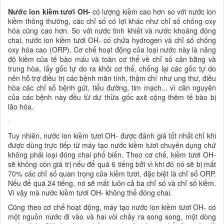
Nước ion kiềm tươi OH-
có lượng kiềm cao hơn so với nước ion
kiềm thông thường, các chỉ số có lợi khác như chỉ số chống oxy
hóa cũng cao hơn. So với nước tinh khiết và nước khoáng đóng
chai, nước ion kiềm tươi OH- có chứa hydrogen và chỉ số chống
oxy hóa cao (ORP). Cơ chế hoạt động của loại nước này là nâng
độ kiềm của tế bào máu và toàn cơ thể về chỉ số cân bằng và
trung hòa, lấy gốc tự do ra khỏi cơ thể, chống lại các gốc tự do
nên hỗ trợ điều trị các bệnh mãn tính, thậm chí như ung thư, điều
hòa các chỉ số bệnh gút, tiểu đường, tim mạch... vì căn nguyên
của các bệnh này đều từ dư thừa gốc axit cộng thêm tế bào bị
lão hóa.
Tuy nhiên, nước ion kiềm tươi OH- được đánh giá tốt nhất chỉ khi
được dùng trực tiếp từ máy tạo nước kiềm tươi chuyên dụng chứ
không phải loại đóng chai phổ biến. Theo cơ chế, kiềm tươi OH-
sẽ không còn giá trị nếu để quá 6 tiếng bởi vì khi đó nó sẽ bị mất
70% các chỉ số quan trọng của kiềm tươi, đặc biệt là chỉ số ORP.
Nếu để quá 24 tiếng, nó sẽ mất luôn cả ba chỉ số và chỉ số kiềm.
Vì vậy mà nước kiềm tươi OH- không thể đóng chai.
Cũng theo cơ chế hoạt động, máy tạo nước ion kiềm tươi OH- có
một nguồn nước đi vào và hai vòi chảy ra song song, một dòng