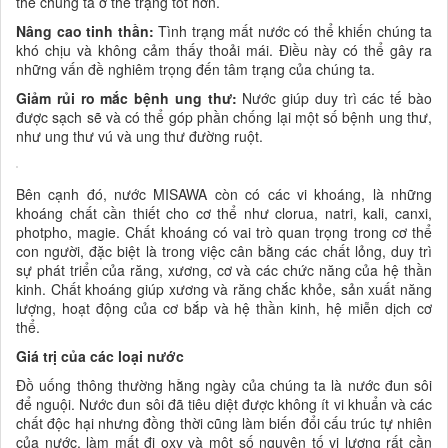
thể chúng ta ở thể trạng tốt hơn.
Nâng cao tinh thần:
Tình trạng mất nước có thể khiến chúng ta
khó chịu và không cảm thấy thoải mái. Điều này có thể gây ra
những vấn đề nghiêm trọng đến tâm trạng của chúng ta.
Giảm rủi ro mắc bệnh ung thư:
Nước giúp duy trì các tế bào
được sạch sẽ và có thể góp phần chống lại một số bệnh ung thư,
như ung thư vú và ung thư đường ruột.
Bên cạnh đó, nước MISAWA còn có các vi khoáng, là những
khoáng chất cần thiết cho cơ thể như clorua, natri, kali, canxi,
photpho, magie. Chất khoáng có vai trò quan trọng trong cơ thể
con người, đặc biệt là trong việc cân bằng các chất lỏng, duy trì
sự phát triển của răng, xương, cơ và các chức năng của hệ thần
kinh. Chất khoáng giúp xương và răng chắc khỏe, sản xuất năng
lượng, hoạt động của cơ bắp và hệ thần kinh, hệ miễn dịch cơ
thể.
Giá trị của các loại nước
Đồ uống thông thường hằng ngày của chúng ta là nước đun sôi
để nguội. Nước đun sôi đã tiêu diệt được không ít vi khuẩn và các
chất độc hại nhưng đồng thời cũng làm biến đổi cấu trúc tự nhiên
của nước, làm mất đi oxy và một số nguyên tố vi lượng rất cần