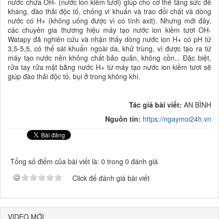
nước chứa OH- (nước ion kiềm tươi) giúp cho cơ thể tăng sức đề
kháng, đào thải độc tố, chống vi khuẩn và trao đổi chất và dòng
nước có H+ (không uống được vì có tính axit). Nhưng mới đây,
các chuyên gia thương hiệu máy tạo nước ion kiềm tươi OH-
Watapy đã nghiên cứu và nhận thấy dòng nước ion H+ có pH từ
3,5-5,5, có thể sát khuẩn ngoài da, khử trùng, vì được tạo ra từ
máy tạo nước nên không chất bảo quản, không cồn... Đặc biệt,
rửa tay rửa mặt bằng nước H+ từ máy tạo nước ion kiềm tươi sẽ
giúp đào thải độc tố, bụi ở trong không khí.
Tác giả bài viết:
AN BÌNH
Nguồn tin:
https://ngaymoi24h.vn
Tổng số điểm của bài viết là: 0 trong 0 đánh giá
Click để đánh giá bài viết
VIDEO MỚI