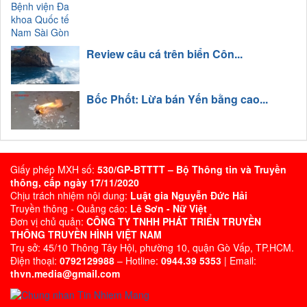
Review câu cá trên biển Côn...
Bốc Phốt: Lừa bán Yến bằng cao...
Giấy phép MXH số:
530/GP-BTTTT – Bộ Thông tin và Truyền
thông, cấp ngày 17/11/2020
Chịu trách nhiệm nội dung:
Luật gia Nguyễn Đức Hải
Truyền thông - Quảng cáo:
Lê Sơn - Nữ Việt
Đơn vị chủ quản:
CÔNG TY TNHH PHÁT TRIỂN TRUYỀN
THÔNG TRUYỀN HÌNH VIỆT NAM
Trụ sở: 45/10 Thông Tây Hội, phường 10, quận Gò Vấp, TP.HCM.
Điện thoại:
0792129988
– Hotline:
0944.39 5353
| Email:
thvn.media@gmail.com