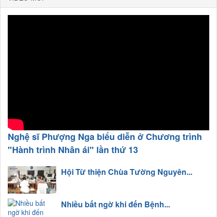
Nghệ sĩ Phượng Nga biểu diễn ở Chương trình
"Hành trình Nhân ái" lần thứ 13
Hội Từ thiện Chùa Tường Nguyên...
Nhiều bất ngờ khi đến Bệnh...