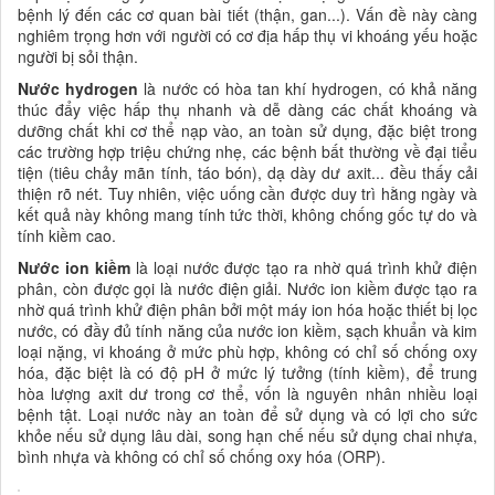
bệnh lý đến các cơ quan bài tiết (thận, gan...). Vấn đề này càng
nghiêm trọng hơn với người có cơ địa hấp thụ vi khoáng yếu hoặc
người bị sỏi thận.
Nước hydrogen
là nước có hòa tan khí hydrogen, có khả năng
thúc đẩy việc hấp thụ nhanh và dễ dàng các chất khoáng và
dưỡng chất khi cơ thể nạp vào, an toàn sử dụng, đặc biệt trong
các trường hợp triệu chứng nhẹ, các bệnh bất thường về đại tiểu
tiện (tiêu chảy mãn tính, táo bón), dạ dày dư axit... đều thấy cải
thiện rõ nét. Tuy nhiên, việc uống cần được duy trì hằng ngày và
kết quả này không mang tính tức thời, không chống gốc tự do và
tính kiềm cao.
Nước ion kiềm
là loại nước được tạo ra nhờ quá trình khử điện
phân, còn được gọi là nước điện giải. Nước ion kiềm được tạo ra
nhờ quá trình khử điện phân bởi một máy ion hóa hoặc thiết bị lọc
nước, có đầy đủ tính năng của nước ion kiềm, sạch khuẩn và kim
loại nặng, vi khoáng ở mức phù hợp, không có chỉ số chống oxy
hóa, đặc biệt là có độ pH ở mức lý tưởng (tính kiềm), để trung
hòa lượng axit dư trong cơ thể, vốn là nguyên nhân nhiều loại
bệnh tật. Loại nước này an toàn để sử dụng và có lợi cho sức
khỏe nếu sử dụng lâu dài, song hạn chế nếu sử dụng chai nhựa,
bình nhựa và không có chỉ số chống oxy hóa (ORP).