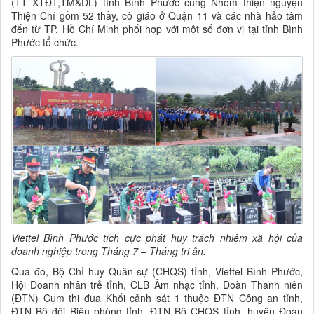
(TT XTĐT,TM&DL) tỉnh Bình Phước cùng Nhóm thiện nguyện
Thiện Chí gồm 52 thầy, cô giáo ở Quận 11 và các nhà hảo tâm
đến từ TP. Hồ Chí Minh phối hợp với một số đơn vị tại tỉnh Bình
Phước tổ chức.
Viettel Bình Phước tích cực phát huy trách nhiệm xã hội của
doanh nghiệp trong Tháng 7 – Tháng tri ân.
Qua đó, Bộ Chỉ huy Quân sự (CHQS) tỉnh, Viettel Bình Phước,
Hội Doanh nhân trẻ tỉnh, CLB Âm nhạc tỉnh, Đoàn Thanh niên
(ĐTN) Cụm thi đua Khối cảnh sát 1 thuộc ĐTN Công an tỉnh,
ĐTN Bộ đội Biên phòng tỉnh, ĐTN Bộ CHQS tỉnh, huyện Đoàn