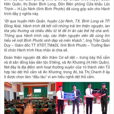
Hớn Quản, thị Đoàn Bình Long, Đồn Biên phòng Cửa khẩu Lộc
Thịnh – H.Lộc Ninh (tỉnh Bình Phước) đã cùng góp sức cho Hành
trình đầy ý nghĩa này.
“
Đi qua huyện Hớn Quản, huyện Lộc Ninh, TX. Bình Long và TP.
Đồng Xoài, Hành trình đã kết nối những trái tim thiện nguyện, lan
tỏa yêu thương và nhiều điều tử tế để tri ân các thế hệ cha anh.
Thông qua Hành trình này, các thiện nguyện viên đã cùng tìm
hiểu về một Bình Phước xinh đẹp và mến khách.”
, ông Trần Quốc
Duy – Giám đốc TT XTĐT,TM&DL tỉnh Bình Phước – Trưởng Ban
tổ chức Hành trình Hoa nhân ái chia sẻ.
Đoàn thiện nguyện đã đến thăm Cơ sở dệt – trưng bày thổ cẩm
và di sản đồng bào dân tộc S’tiêng, xã An Khương (H.Hớn Quản).
Nơi đây là địa điểm sinh hoạt thường xuyên của 10 thành viên Tổ
hợp tác dệt thổ cẩm xã An Khương; trong đó, bà Thị Chanh ở ấp
5 được chọn làm “đầu tàu” vì am hiểu nghề dệt thổ cẩm.