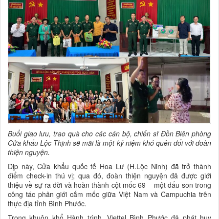
Buổi giao lưu, trao quà cho các cán bộ, chiến sĩ Đồn Biên phòng
Cửa khẩu Lộc Thịnh sẽ mãi là một kỷ niệm khó quên đối với đoàn
thiện nguyện.
Dịp này, Cửa khẩu quốc tế Hoa Lư (H.Lộc Ninh) đã trở thành
điểm check-in thú vị; qua đó, đoàn thiện nguyện đã được giới
thiệu về sự ra đời và hoàn thành cột mốc 69 – một dấu son trong
công tác phân giới cắm mốc giữa Việt Nam và Campuchia trên
thực địa tỉnh Bình Phước.
Trong khuôn khổ Hành trình, Viettel Bình Phước đã phát huy