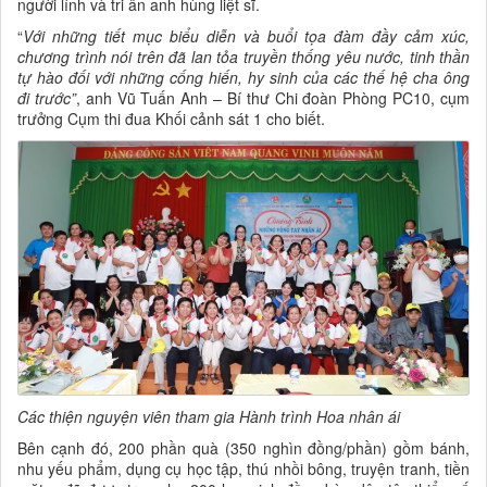
người lính và tri ân anh hùng liệt sĩ.
“
Với những tiết mục biểu diễn và buổi tọa đàm đầy cảm xúc,
chương trình nói trên đã lan tỏa truyền thống yêu nước, tinh thần
tự hào đối với những cống hiến, hy sinh của các thế hệ cha ông
đi trước”
, anh Vũ Tuấn Anh – Bí thư Chi đoàn Phòng PC10, cụm
trưởng Cụm thi đua Khối cảnh sát 1 cho biết.
Các thiện nguyện viên tham gia Hành trình Hoa nhân ái
Bên cạnh đó, 200 phần quà (350 nghìn đồng/phần) gồm bánh,
nhu yếu phẩm, dụng cụ học tập, thú nhồi bông, truyện tranh, tiền