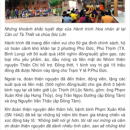
Những khoảnh khắc tuyệt đẹp của Hành trình Hoa nhân ái tại
Căn cứ Tà Thiết và chùa Sóc Lớn
Hành trình đã mang đến niềm vui cho 50 gia đình chính sách, hộ
có hoàn cảnh khó khăn tại 2 phường Phú Đức, Phú Thịnh (TX.
Bình Long) với 50 suất quà (450 nghìn đồng/suất) gồm gạo, các
loại nhu yếu phẩm, áo, dầu nóng và tiền mặt do Nhóm thiện
nguyện Thiện Chí hỗ trợ. Đồng thời, 1 bình oxy trị giá 15 triệu
đồng đã được Nhóm này tặng cho Trạm Y tế P.Phú Đức.
Ngoài ra, đoàn thiện nguyện đã đến thăm, động viên, tặng các
suất quà và tiền mặt, (500 nghìn đồng/suất) cho gia đình 3 bệnh
binh ngụ tại xã biên giới Lộc Thịnh (H.Lộc Ninh), gồm: ông Phạm
Xuân Khê (ấp Hưng Thủy), ông Trần Ngọc Đường (ấp Đồng Tâm)
và ông Nguyễn Văn Thảo (ấp Đồng Tâm).
Khi đoàn thiện nguyện đến thăm hỏi, bệnh binh Phạm Xuân Khê
(SN 1942) đã kể lại những kỷ niệm khi tham gia kháng chiến và
xúc động bày tỏ:
“Không biết nói gì hơn, tôi rất vui mừng và cảm
ơn đoàn thiện nguyện đã dành nhiều tình cảm, san sẻ những khó