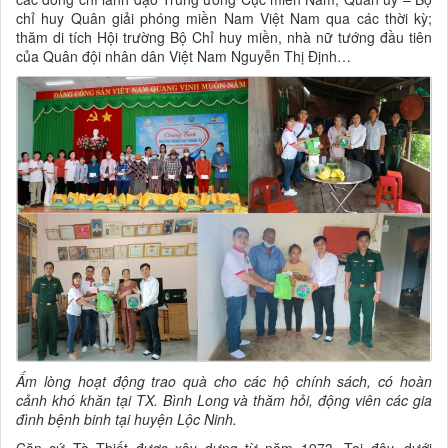
chỉ huy Quân giải phóng miền Nam Việt Nam qua các thời kỳ;
thăm di tích Hội trường Bộ Chỉ huy miền, nhà nữ tướng đầu tiên
của Quân đội nhân dân Việt Nam Nguyễn Thị Định…
Ấm lòng hoạt động trao quà cho các hộ chính sách, có hoàn
cảnh khó khăn tại TX. Bình Long và thăm hỏi, động viên các gia
đình bệnh binh tại huyện Lộc Ninh.
Căn cứ Tà Thiết được xây dựng từ năm 1973. Tại đây, dưới