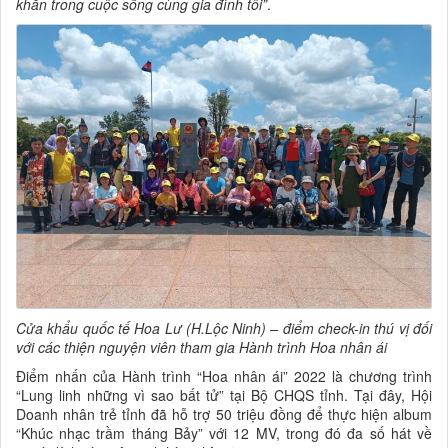
khăn trong cuộc sống cùng gia đình tôi”
.
Cửa khẩu quốc tế Hoa Lư (H.Lộc Ninh) – điểm check-in thú vị đối
với các thiện nguyện viên tham gia Hành trình Hoa nhân ái
Điểm nhấn của Hành trình “Hoa nhân ái” 2022 là chương trình
“Lung linh những vì sao bất tử” tại Bộ CHQS tỉnh. Tại đây, Hội
Doanh nhân trẻ tỉnh đã hỗ trợ 50 triệu đồng để thực hiện album
“Khúc nhạc trầm tháng Bảy” với 12 MV, trong đó đa số hát về