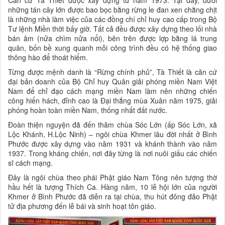
những tán cây lớn được bao bọc bằng rừng le đan xen chằng chịt
là những nhà làm việc của các đồng chí chỉ huy cao cấp trong Bộ
Tư lệnh Miền thời bấy giờ. Tất cả đều được xây dựng theo lối nhà
bán âm (nửa chìm nửa nổi), bên trên được lợp bằng lá trung
quân, bốn bề xung quanh mỗi công trình đều có hệ thống giao
thông hào để thoát hiểm.
Từng được mệnh danh là “Rừng chính phủ”, Tà Thiết là căn cứ
đại bản doanh của Bộ Chỉ huy Quân giải phóng miền Nam Việt
Nam để chỉ đạo cách mạng miền Nam làm nên những chiến
công hiển hách, đỉnh cao là Đại thắng mùa Xuân năm 1975, giải
phóng hoàn toàn miền Nam, thống nhất đất nước.
Đoàn thiện nguyện đã đến thăm chùa Sóc Lớn (ấp Sóc Lớn, xã
Lộc Khánh, H.Lộc Ninh) – ngôi chùa Khmer lâu đời nhất ở Bình
Phước được xây dựng vào năm 1931 và khánh thành vào năm
1937. Trong kháng chiến, nơi đây từng là nơi nuôi giấu các chiến
sĩ cách mạng.
Đây là ngôi chùa theo phái Phật giáo Nam Tông nên tượng thờ
hầu hết là tượng Thích Ca. Hàng năm, 10 lễ hội lớn của người
Khmer ở Bình Phước đã diễn ra tại chùa, thu hút đông đảo Phật
tử địa phương đến lễ bái và sinh hoạt tôn giáo.