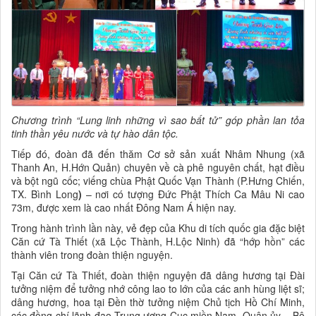
Chương trình “Lung linh những vì sao bất tử” góp phần lan tỏa
tinh thần yêu nước và tự hào dân tộc.
Tiếp đó, đoàn đã đến thăm Cơ sở sản xuất Nhâm Nhung (xã
Thanh An, H.Hớn Quản) chuyên về cà phê nguyên chất, hạt điều
và bột ngũ cốc; viếng chùa Phật Quốc Vạn Thành (P.Hưng Chiến,
TX. Bình Long
)
– nơi có tượng Đức Phật Thích Ca Mâu Ni cao
73m, được xem là cao nhất Đông Nam Á hiện nay.
Trong hành trình lần này, vẻ đẹp của Khu di tích quốc gia đặc biệt
Căn cứ Tà Thiết (xã Lộc Thành, H.Lộc Ninh) đã “hớp hồn” các
thành viên trong đoàn thiện nguyện.
Tại Căn cứ Tà Thiết, đoàn thiện nguyện đã dâng hương tại Đài
tưởng niệm để tưởng nhớ công lao to lớn của các anh hùng liệt sĩ;
dâng hương, hoa tại Đền thờ tưởng niệm Chủ tịch Hồ Chí Minh,
các đồng chí lãnh đạo Trung ương Cục miền Nam, Quân ủy – Bộ