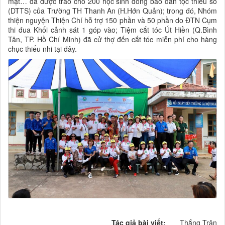
mặt… đã được trao cho 200 học sinh đồng bào dân tộc thiểu số
(DTTS) của Trường TH Thanh An (H.Hớn Quản); trong đó, Nhóm
thiện nguyện Thiện Chí hỗ trợ 150 phần và 50 phần do ĐTN Cụm
thi đua Khối cảnh sát 1 góp vào; Tiệm cắt tóc Út Hiền (Q.Bình
Tân, TP. Hồ Chí Minh) đã cử thợ đến cắt tóc miễn phí cho hàng
chục thiếu nhi tại đây.
Tác giả bài viết:
Thắng Trân