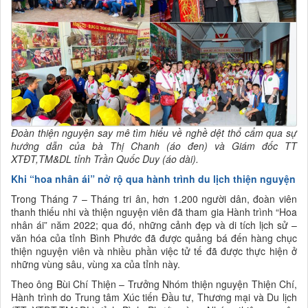
Đoàn thiện nguyện say mê tìm hiểu về nghề dệt thổ cẩm qua sự
hướng dẫn của bà Thị Chanh (áo đen) và Giám đốc TT
XTĐT,TM&DL tỉnh Trần Quốc Duy (áo dài).
Khi “hoa nhân ái” nở rộ qua hành trình du lịch thiện nguyện
Trong Tháng 7 – Tháng tri ân, hơn 1.200 người dân, đoàn viên
thanh thiếu nhi và thiện nguyện viên đã tham gia Hành trình “Hoa
nhân ái” năm 2022; qua đó, những cảnh đẹp và di tích lịch sử –
văn hóa của tỉnh Bình Phước đã được quảng bá đến hàng chục
thiện nguyện viên và nhiều phần việc tử tế đã được thực hiện ở
những vùng sâu, vùng xa của tỉnh này.
Theo ông Bùi Chí Thiện – Trưởng Nhóm thiện nguyện Thiện Chí,
Hành trình do Trung tâm Xúc tiến Đầu tư, Thương mại và Du lịch