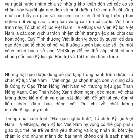
và ngoài nước nhằm chia sẻ những khó khăn đến với các cơ sở
chăm sóc Người già neo đơn và nuôi dưỡng Trẻ em mồ côi cũng
như các thầy cô giáo và các em học sinh ở những trường học
nghèo nơi vùng cao, vùng sâu vùng xa trên cả nước. Với hành
trình này, Tổ chức Kỷ lục Việt Nam – VietKings và Viện Kỷ lục Việt
Nam là các đơn vị chịu trách nhiệm chính trong việc điều phối các
hoạt động. Quỹ Tình thương Việt là đơn vị được ủy quyền để đưa
gạo đến các tổ chức xã hội và thường xuyên báo cáo số liệu một
cách minh bạch về cho VietKings để có thể cập nhật nhanh
chóng đến các Kỷ lục gia Bảo trợ và Tài trợ cho hành trình.
Những hạt gạo được dùng để gửi tặng trong hành trình được Tổ
chức Kỷ lục Việt Nam – VietKings lựa chọn thuộc đơn vị cung cấp
là Công ty Gạo Thần Nông Việt Nam với thương hiệu gạo Thần
Nông Xanh. Gạo Thần Nông Xanh thơm ngon, dẻo mềm, với chất
lượng được kiểm định và giám sát đặc biệt để gửi tới các đơn vị
tiếp nhận, đảm bảo đúng với tiêu chí về chất lượng
mà VietKings quy định.
Thông qua hành trình “Hạt gạo nghĩa tình”, Tổ chức Kỷ lục Việt
Nam – VietKings, Viện Kỷ lục Việt Nam hy vọng có thể góp phần
giáo dục thế hệ trẻ về tình yêu thương và lòng nhân ái, bởi việc
chăm lo cho những mảnh đời bất hạnh không chỉ là trách nhiệm