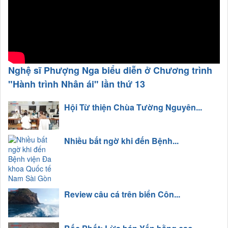
Nghệ sĩ Phượng Nga biểu diễn ở Chương trình
"Hành trình Nhân ái" lần thứ 13
Hội Từ thiện Chùa Tường Nguyên...
Nhiều bất ngờ khi đến Bệnh...
Review câu cá trên biển Côn...