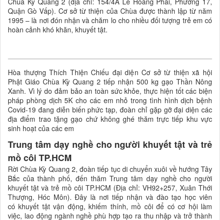
Chùa Kỳ Quang 2 (địa chỉ: 154/4A Lê Hoàng Phái, Phường 17,
Quận Gò Vấp). Cơ sở từ thiện của Chùa được thành lập từ năm
1995 – là nơi đón nhận và chăm lo cho nhiều đối tượng trẻ em có
hoàn cảnh khó khăn, khuyết tật.
Hòa thượng Thích Thiện Chiếu đại diện Cơ sở từ thiện xã hội
Phật Giáo Chùa Kỳ Quang 2 tiếp nhận 500 kg gạo Thần Nông
Xanh. Vì lý do đảm bảo an toàn sức khỏe, thực hiện tốt các biện
pháp phòng dịch 5K cho các em nhỏ trong tình hình dịch bệnh
Covid-19 đang diễn biến phức tạp, đoàn chỉ gặp gỡ đại diện các
địa điểm trao tặng gạo chứ không ghé thăm trực tiếp khu vực
sinh hoạt của các em
Trung tâm dạy nghề cho người khuyết tật và trẻ
mồ côi TP.HCM
Rời Chùa Kỳ Quang 2, đoàn tiếp tục di chuyển xuôi về hướng Tây
Bắc của thành phố, đến thăm Trung tâm dạy nghề cho người
khuyết tật và trẻ mồ côi TP.HCM (Địa chỉ: VH92+257, Xuân Thới
Thượng, Hóc Môn). Đây là nơi tiếp nhận và đào tạo học viên
có khuyết tật vận động, khiếm thính, mồ côi để có cơ hội làm
việc, lao động ngành nghề phù hợp tạo ra thu nhập và trở thành