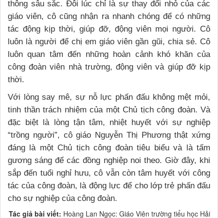
thông sâu sắc. Đôi lúc chỉ là sự thay đổi nhỏ của các
giáo viên, cô cũng nhận ra nhanh chóng để có những
tác động kịp thời, giúp đỡ, động viên mọi người. Cô
luôn là người để chị em giáo viên gần gũi, chia sẻ. Cô
luôn quan tâm đến những hoàn cảnh khó khăn của
công đoàn viên nhà trường, động viên và giúp đỡ kịp
thời.
Với lòng say mê, sự nỗ lực phấn đấu không mệt mỏi,
tinh thần trách nhiệm của một Chủ tịch công đoàn. Và
đặc biệt là lòng tận tâm, nhiệt huyết với sự nghiệp
“trồng người”, cô giáo Nguyễn Thị Phương thật xứng
đáng là một Chủ tịch công đoàn tiêu biểu và là tấm
gương sáng để các đồng nghiệp noi theo. Giờ đây, khi
sắp đến tuổi nghỉ hưu, cô vẫn còn tâm huyết với công
tác của công đoàn, là động lực để cho lớp trẻ phấn đấu
cho sự nghiệp của công đoàn.
Tác giả bài viết:
Hoàng Lan Ngọc: Giáo Viên trường tiểu học Hải