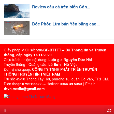
Review câu cá trên biển Côn...
Bốc Phốt: Lừa bán Yến bằng cao...
Giấy phép MXH số:
530/GP-BTTTT – Bộ Thông tin và Truyền
thông, cấp ngày 17/11/2020
Chịu trách nhiệm nội dung:
Luật gia Nguyễn Đức Hải
Truyền thông - Quảng cáo:
Lê Sơn - Nữ Việt
Đơn vị chủ quản:
CÔNG TY TNHH PHÁT TRIỂN TRUYỀN
THÔNG TRUYỀN HÌNH VIỆT NAM
Trụ sở: 45/10 Thông Tây Hội, phường 10, quận Gò Vấp, TP.HCM.
Điện thoại:
0792129988
– Hotline:
0944.39 5353
| Email:
thvn.media@gmail.com