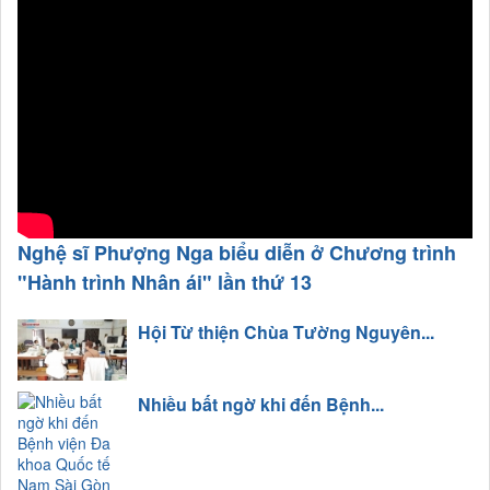
Nghệ sĩ Phượng Nga biểu diễn ở Chương trình
"Hành trình Nhân ái" lần thứ 13
Hội Từ thiện Chùa Tường Nguyên...
Nhiều bất ngờ khi đến Bệnh...