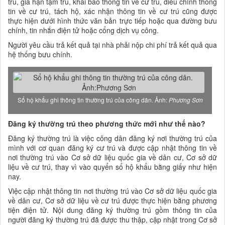
trú, gia hạn tạm trú, khai báo thông tin về cư trú, điều chỉnh thông
tin về cư trú, tách hộ, xác nhận thông tin về cư trú cũng được
thực hiện dưới hình thức văn bản trực tiếp hoặc qua đường bưu
chính, tin nhắn điện tử hoặc cổng dịch vụ công.
Người yêu cầu trả kết quả tại nhà phải nộp chi phí trả kết quả qua
hệ thống bưu chính.
Sổ hộ khẩu ghi thông tin thường trú của công dân. Ảnh:
Phương Sơn
Đ
ăng ký thường trú theo phương thức mới như thế nào?
Đăng ký thường trú là việc công dân đăng ký nơi thường trú của
mình với cơ quan đăng ký cư trú và được cập nhật thông tin về
nơi thường trú vào Cơ sở dữ liệu quốc gia về dân cư, Cơ sở dữ
liệu về cư trú, thay vì vào quyển sổ hộ khẩu bằng giấy như hiện
nay.
Việc cập nhật thông tin nơi thường trú vào Cơ sở dữ liệu quốc gia
về dân cư, Cơ sở dữ liệu về cư trú được thực hiện bằng phương
tiện điện tử. Nội dung đăng ký thường trú gồm thông tin của
người đăng ký thường trú đã được thu thập, cập nhật trong Cơ sở