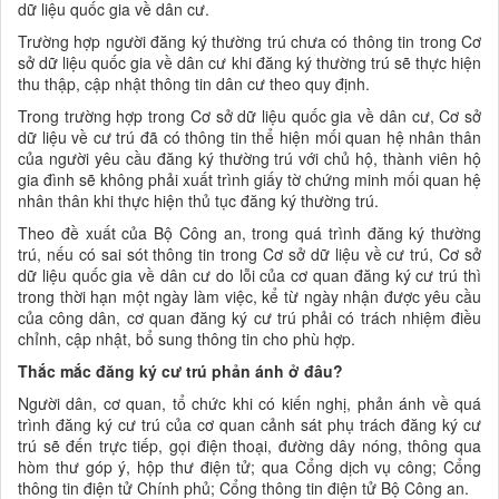
dữ liệu quốc gia về dân cư.
Trường hợp người đăng ký thường trú chưa có thông tin trong Cơ
sở dữ liệu quốc gia về dân cư khi đăng ký thường trú sẽ thực hiện
thu thập, cập nhật thông tin dân cư theo quy định.
Trong trường hợp trong Cơ sở dữ liệu quốc gia về dân cư, Cơ sở
dữ liệu về cư trú đã có thông tin thể hiện mối quan hệ nhân thân
của người yêu cầu đăng ký thường trú với chủ hộ, thành viên hộ
gia đình sẽ không phải xuất trình giấy tờ chứng minh mối quan hệ
nhân thân khi thực hiện thủ tục đăng ký thường trú.
Theo đề xuất của Bộ Công an, trong quá trình đăng ký thường
trú, nếu có sai sót thông tin trong Cơ sở dữ liệu về cư trú, Cơ sở
dữ liệu quốc gia về dân cư do lỗi của cơ quan đăng ký cư trú thì
trong thời hạn một ngày làm việc, kể từ ngày nhận được yêu cầu
của công dân, cơ quan đăng ký cư trú phải có trách nhiệm điều
chỉnh, cập nhật, bổ sung thông tin cho phù hợp.
Thắc mắc đăng ký cư trú phản ánh ở đâu?
Người dân, cơ quan, tổ chức khi có kiến nghị, phản ánh về quá
trình đăng ký cư trú của cơ quan cảnh sát phụ trách đăng ký cư
trú sẽ đến trực tiếp, gọi điện thoại, đường dây nóng, thông qua
hòm thư góp ý, hộp thư điện tử; qua Cổng dịch vụ công; Cổng
thông tin điện tử Chính phủ; Cổng thông tin điện tử Bộ Công an.