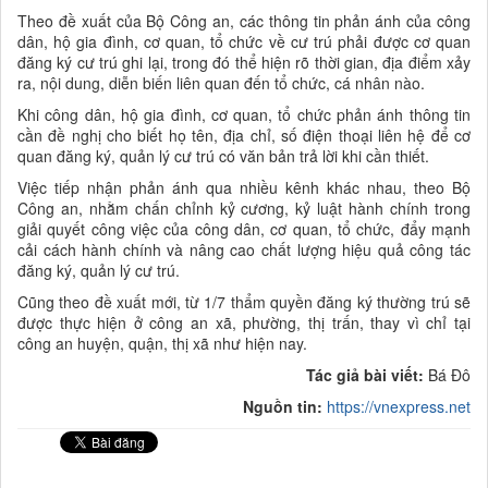
Theo đề xuất của Bộ Công an, các thông tin phản ánh của công
dân, hộ gia đình, cơ quan, tổ chức về cư trú phải được cơ quan
đăng ký cư trú ghi lại, trong đó thể hiện rõ thời gian, địa điểm xảy
ra, nội dung, diễn biến liên quan đến tổ chức, cá nhân nào.
Khi công dân, hộ gia đình, cơ quan, tổ chức phản ánh thông tin
cần đề nghị cho biết họ tên, địa chỉ, số điện thoại liên hệ để cơ
quan đăng ký, quản lý cư trú có văn bản trả lời khi cần thiết.
Việc tiếp nhận phản ánh qua nhiều kênh khác nhau, theo Bộ
Công an, nhằm chấn chỉnh kỷ cương, kỷ luật hành chính trong
giải quyết công việc của công dân, cơ quan, tổ chức, đẩy mạnh
cải cách hành chính và nâng cao chất lượng hiệu quả công tác
đăng ký, quản lý cư trú.
Cũng theo đề xuất mới, từ 1/7 thẩm quyền đăng ký thường trú sẽ
được thực hiện ở công an xã, phường, thị trấn, thay vì chỉ tại
công an huyện, quận, thị xã như hiện nay.
Tác giả bài viết:
Bá Đô
Nguồn tin:
https://vnexpress.net