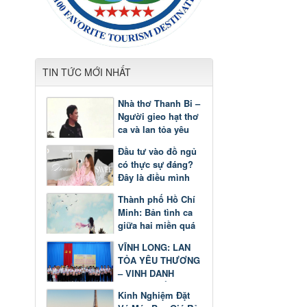
TIN TỨC MỚI NHẤT
Nhà thơ Thanh Bi –
Người gieo hạt thơ
ca và lan tỏa yêu
thương
Đầu tư vào đồ ngủ
có thực sự đáng?
Đây là điều mình
nhận ra sau một
Thành phố Hồ Chí
thời gian
Minh: Bản tình ca
giữa hai miền quá
khứ và tương lai
VĨNH LONG: LAN
TỎA YÊU THƯƠNG
– VINH DANH
GƯƠNG SÁNG
Kinh Nghiệm Đặt
HỌC TẬP