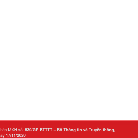
phép MXH số:
530/GP-BTTTT – Bộ Thông tin và Truyền thông,
ày 17/11/2020