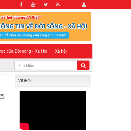
 vực của Đời sống - Xã Hội
Xã hội
VIDEO
: