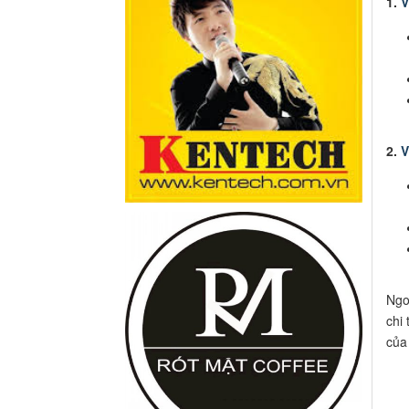
1.
V
2.
V
Ngo
chi
của