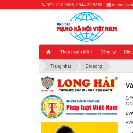
079. 212.9988
0944.39 5353
duchaiplv
Thoả thuận MXH
Đăng ký
Đăn
Trang nhất
Đời sống
Vă
E
15/0
EVA
EVA