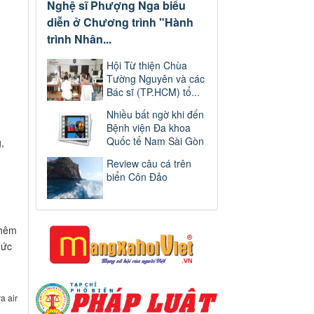
Nghệ sĩ Phượng Nga biểu
diễn ở Chương trình "Hành
u
trình Nhân...
Hội Từ thiện Chùa
Tường Nguyên và các
Bác sĩ (TP.HCM) tổ...
Nhiều bất ngờ khi đến
Bệnh viện Đa khoa
Quốc tế Nam Sài Gòn
,
Review câu cá trên
biển Côn Đảo
thêm
hức
a air