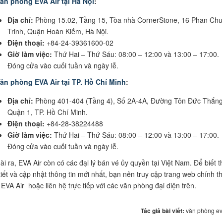
ăn phòng EVA Air tại Hà Nội
:
Địa chỉ:
Phòng 15.02, Tầng 15, Tòa nhà CornerStone, 16 Phan Ch
Trinh, Quận Hoàn Kiếm, Hà Nội.
Điện thoại:
+84-24-39361600-02
Giờ làm việc:
Thứ Hai – Thứ Sáu: 08:00 – 12:00 và 13:00 – 17:00.
Đóng cửa vào cuối tuần và ngày lễ.
ăn phòng EVA Air tại TP. Hồ Chí Minh
:
Địa chỉ:
Phòng 401-404 (Tầng 4), Số 2A-4A, Đường Tôn Đức Thắng
Quận 1, TP. Hồ Chí Minh.
Điện thoại:
+84-28-38224488
Giờ làm việc:
Thứ Hai – Thứ Sáu: 08:00 – 12:00 và 13:00 – 17:00.
Đóng cửa vào cuối tuần và ngày lễ.
ài ra, EVA Air còn có các đại lý bán vé ủy quyền tại Việt Nam. Để biết 
 tiết và cập nhật thông tin mới nhất, bạn nên truy cập trang web chính t
 EVA Air hoặc liên hệ trực tiếp với các văn phòng đại diện trên.
Tác giả bài viết:
văn phòng ev