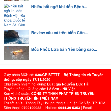
Nhiều bất ngờ khi đến Bệnh...
Review câu cá trên biển Côn...
Bốc Phốt: Lừa bán Yến bằng cao...
Giấy phép MXH số:
530/GP-BTTTT – Bộ Thông tin và Truyền
thông, cấp ngày 17/11/2020
Chịu trách nhiệm nội dung:
Luật gia Nguyễn Đức Hải
Truyền thông - Quảng cáo:
Lê Sơn - Nữ Việt
Đơn vị chủ quản:
CÔNG TY TNHH PHÁT TRIỂN TRUYỀN
THÔNG TRUYỀN HÌNH VIỆT NAM
Trụ sở: 45/10 Thông Tây Hội, phường 10, quận Gò Vấp, TP.HCM.
Điện thoại:
0792129988
– Hotline:
0944.39 5353
| Email: