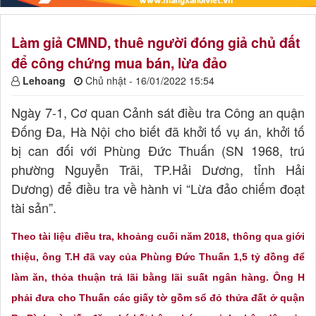
Làm giả CMND, thuê người đóng giả chủ đất
để công chứng mua bán, lừa đảo
Lehoang
Chủ nhật - 16/01/2022 15:54
Ngày 7-1, Cơ quan Cảnh sát điều tra Công an quận
Đống Đa, Hà Nội cho biết đã khởi tố vụ án, khởi tố
bị can đối với Phùng Đức Thuấn (SN 1968, trú
phường Nguyễn Trãi, TP.Hải Dương, tỉnh Hải
Dương) để điều tra về hành vi “Lừa đảo chiếm đoạt
tài sản”.
Theo tài liệu điều tra, khoảng cuối năm 2018, thông qua giới
thiệu, ông T.H đã vay của Phùng Đức Thuấn 1,5 tỷ đồng để
làm ăn, thỏa thuận trả lãi bằng lãi suất ngân hàng. Ông H
phải đưa cho Thuấn các giấy tờ gồm sổ đỏ thửa đất ở quận