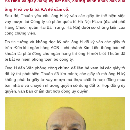
Ba Đình và giấy đăng ký kết hôn, chứng minh nhân dân của
ông H và vợ là bà V.A để cầm cố.
Sau đó, Thuấn yêu cầu ông H ký vào các giấy tờ thể hiện việc
vay mượn tại Công ty cổ phần quốc tế Hà Nội Plaza (địa chỉ phố
Hàng Chuối, quận Hai Bà Trưng, Hà Nội) dưới sự chứng kiến của
công chứng viên.
Do tin tưởng và không đọc kỹ nên ông H đã ký vào các giấy tờ
trên. Đến khi ngân hàng ACB – chi nhánh Kim Liên thông báo về
khoản lãi phải đóng cho ngân hàng thì ông H mới biết Thuấn đã
bị bắt và niêm phong toàn bộ công ty.
Ông H đến Văn phòng công chứng để liên hệ xem lại các giấy tờ
đã ký thì phát hiện Thuấn đã lừa mình; các giấy tờ mà ông H ký
không phải là giấy tờ vay mượn mà thực chất là hợp đồng mua
bán nhà ở và chuyển nhượng quyền sử dụng đất ở, Hợp đồng ủy
quyền, văn bản chấm dứt hợp đồng ủy quyền.