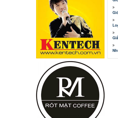
Giớ
Lo
Gi
Nh